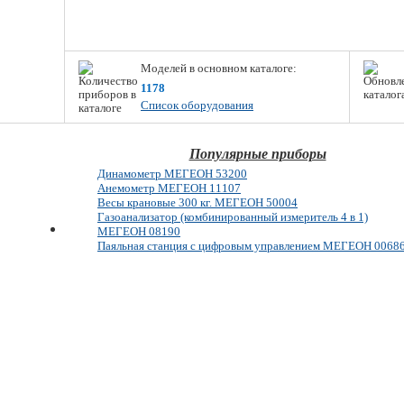
Моделей в основном каталоге:
1178
Список оборудования
Популярные приборы
Динамометр МЕГЕОН 53200
Анемометр МЕГЕОН 11107
Весы крановые 300 кг. МЕГЕОН 50004
Газоанализатор (комбинированный измеритель 4 в 1)
МЕГЕОН 08190
Паяльная станция с цифровым управлением МЕГЕОН 0068
E-mail: info@megeon-pribor.ru