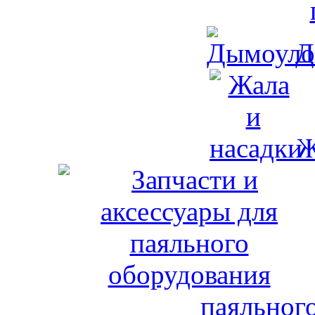
Д
Ж
паяльног