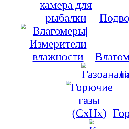
Подво
Влагом
Г
Го