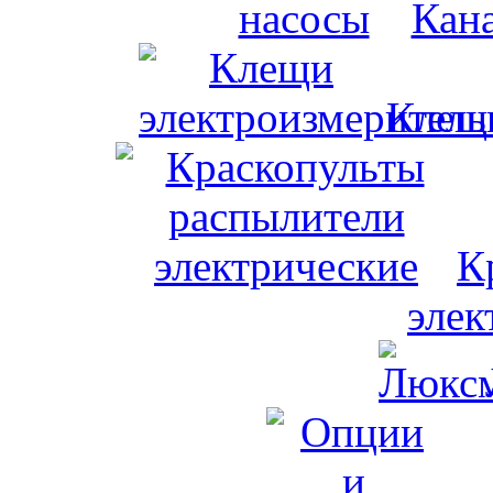
Кан
Клещи
К
элек