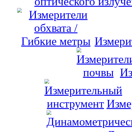
оптического излуче
Измери
Из
Изме