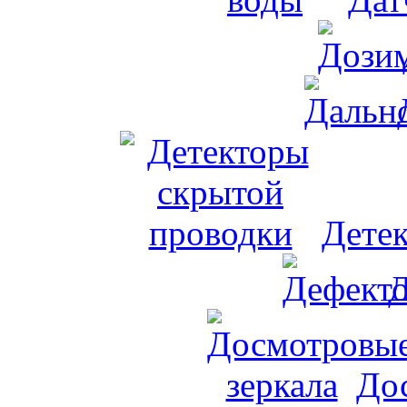
Дете
Д
До