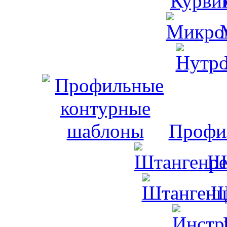
Профи
Ш
Ш