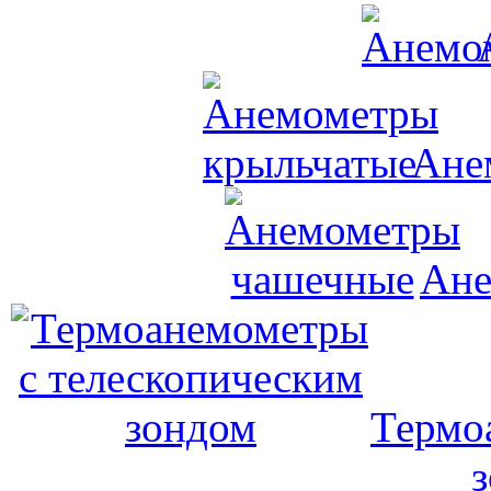
Ане
Ане
Термо