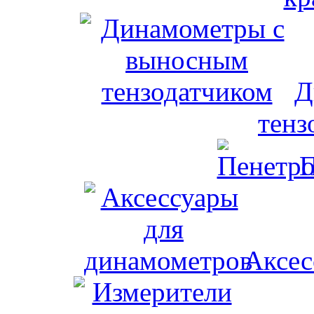
Д
тенз
П
Аксес