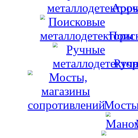
Ароч
Поис
Ручн
Мосты