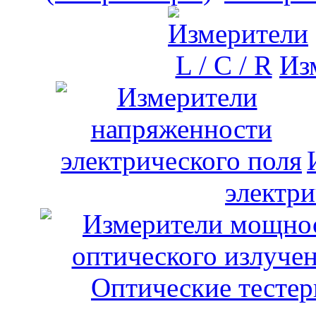
Изм
электри