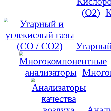
К
Угарный
Много
Анали