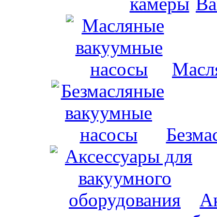
Ва
Масл
Безма
А