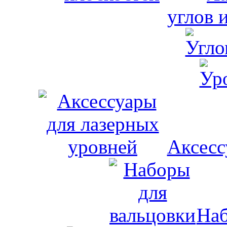
углов 
Аксесс
Наб