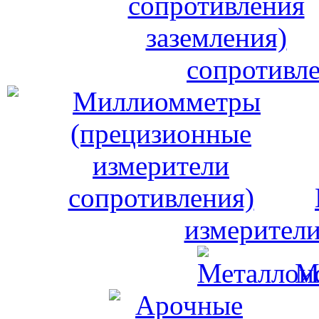
сопротивле
измерители
М