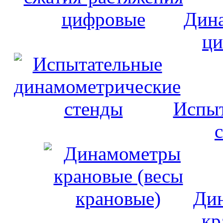
Дина
ци
Испыт
Дин
кр