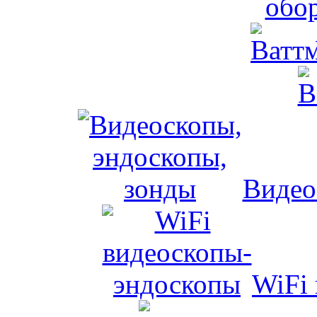
обо
Видео
WiFi