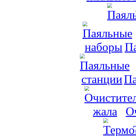
П
Па
О