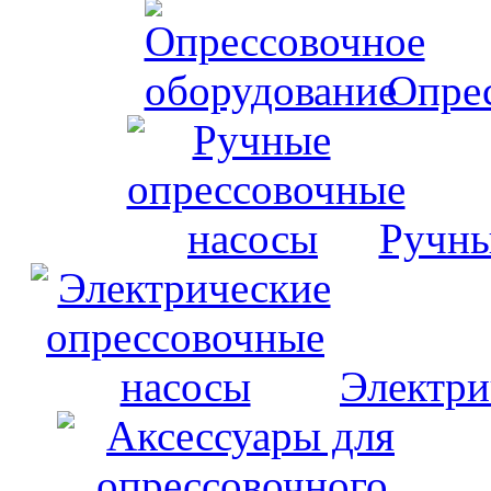
Опрес
Ручны
Электри