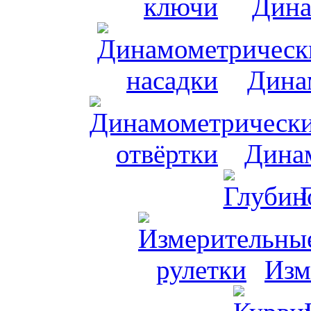
Дина
Дина
Динам
Изм