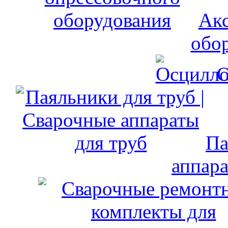
Акс
обо
О
Па
аппара