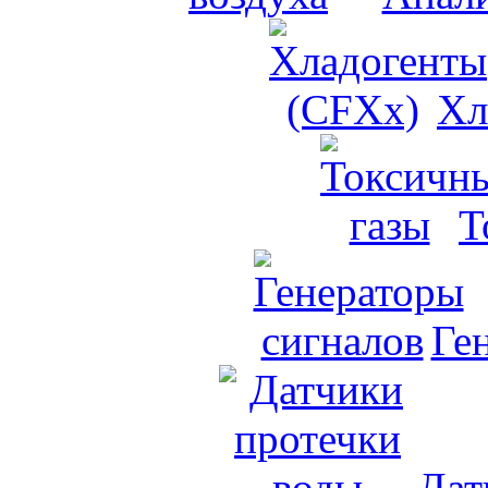
Хл
Т
Ге
Дат