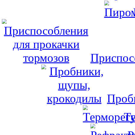
Приспос
Проб
Т