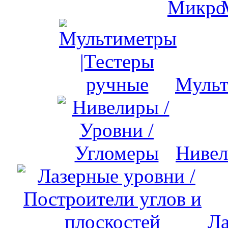
Мульт
Нивел
Ла