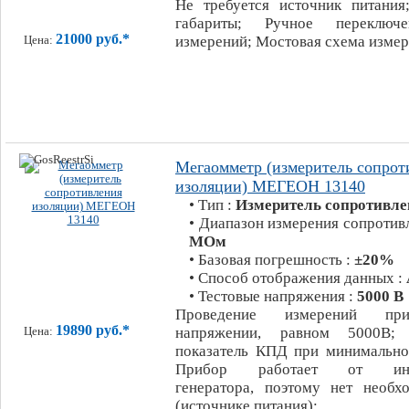
Не требуется источник питани
габариты; Ручное переключе
21000 руб.*
измерений; Мостовая схема изме
Цена:
Мегаомметр (измеритель сопрот
изоляции) МЕГЕОН 13140
• Тип :
Измеритель сопротивле
• Диапазон измерения сопротив
МОм
• Базовая погрешность :
±20%
• Способ отображения данных :
• Тестовые напряжения :
5000 В
Проведение измерений пр
19890 руб.*
напряжении, равном 5000В; 
Цена:
показатель КПД при минимально
Прибор работает от инте
генератора, поэтому нет необ
(источнике питания);