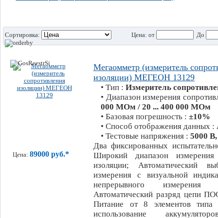
Сортировка:
Цена:
от
До
Мегаомметр (измеритель сопрот
изоляции) МЕГЕОН 13129
• Тип :
Измеритель сопротивле
• Диапазон измерения сопротив
000 МОм / 20 ... 400 000 МОм
• Базовая погрешность :
±10%
• Способ отображения данных :
• Тестовые напряжения :
5000 В,
Два фиксированных испытательн
89000 руб.*
Широкий диапазон измерения 
Цена:
изоляции; Автоматический вы
измерения с визуальной индик
непрерывного измерения со
Автоматический разряд цепи ПО
Питание от 8 элементов типа
использование аккумулятор