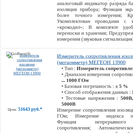
аналоговый индикатор разряда б
изоляция прибора; Функция экр
более точного измерения; К
Укомплектован проводами с 
«крокодил»; В комплекте удо
переноски и хранения; Предупре
измерения (звуковая сигнализация
Измеритель сопротивления изол
(мегаомметр) МЕГЕОН 13900
• Тип :
Измеритель сопротивле
• Диапазон измерения сопротив
... 1000 ГОм
• Базовая погрешность :
± 5 %
• Способ отображения данных :
• Тестовые напряжения :
500В
5000В
51643 руб.*
Измерение сопротивления изоляц
Цена:
ГОм; Измерение индекса пол
Функция непрерывного
сопротивления; Автоматическ