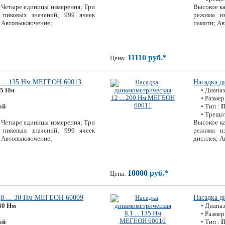
; Четыре единицы измерения; Три
Высокое ка
 пиковых значений; 999 ячеек
режима из
; Автовыключение;
памяти; Ав
11110 руб.*
Цена:
 ... 135 Нм МЕГЕОН 60013
Насадка д
135 Нм
• Диапа
• Размер
ой
• Тип :
П
• Трещо
; Четыре единицы измерения; Три
Высокое ка
 пиковых значений; 999 ячеек
режима из
; Автовыключение;
дисплея; 
10000 руб.*
Цена:
,8 ... 30 Нм МЕГЕОН 60009
Насадка д
. 30 Нм
• Диапа
• Размер
ой
• Тип :
П