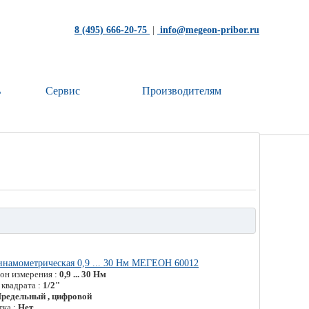
8 (495) 666-20-75
|
info@megeon-pribor.ru
ь
Сервис
Производителям
инамометрическая 0,9 ... 30 Нм МЕГЕОН 60012
зон измерения :
0,9 ... 30 Нм
 квадрата :
1/2"
редельный , цифровой
тка :
Нет