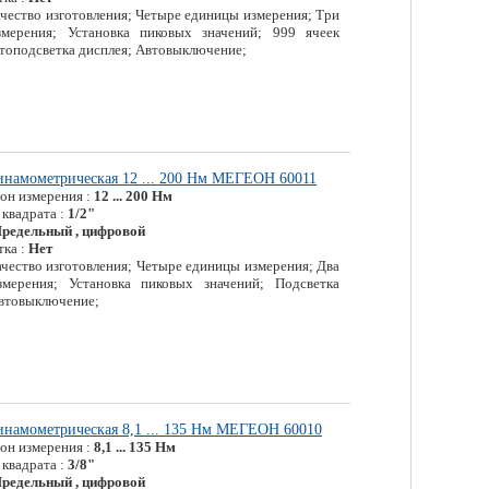
чество изготовления; Четыре единицы измерения; Три
мерения; Установка пиковых значений; 999 ячеек
топодсветка дисплея; Автовыключение;
инамометрическая 12 ... 200 Нм МЕГЕОН 60011
зон измерения :
12 ... 200 Нм
 квадрата :
1/2"
редельный , цифровой
тка :
Нет
чество изготовления; Четыре единицы измерения; Два
мерения; Установка пиковых значений; Подсветка
Автовыключение;
инамометрическая 8,1 ... 135 Нм МЕГЕОН 60010
зон измерения :
8,1 ... 135 Нм
 квадрата :
3/8"
редельный , цифровой