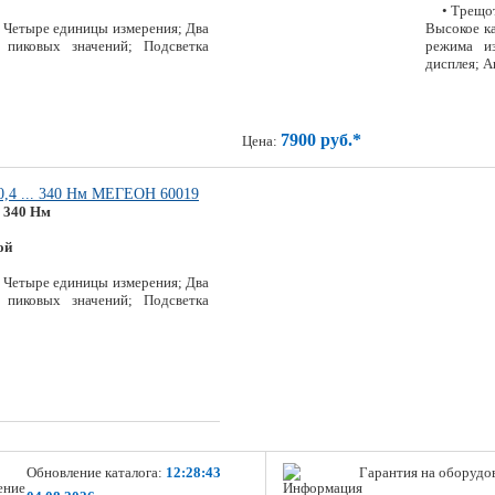
• Трещо
; Четыре единицы измерения; Два
Высокое ка
 пиковых значений; Подсветка
режима из
дисплея; 
7900 руб.*
Цена:
0,4 ... 340 Нм МЕГЕОН 60019
.. 340 Нм
ой
; Четыре единицы измерения; Два
 пиковых значений; Подсветка
Обновление каталога:
12:28:43
Гарантия на оборудо