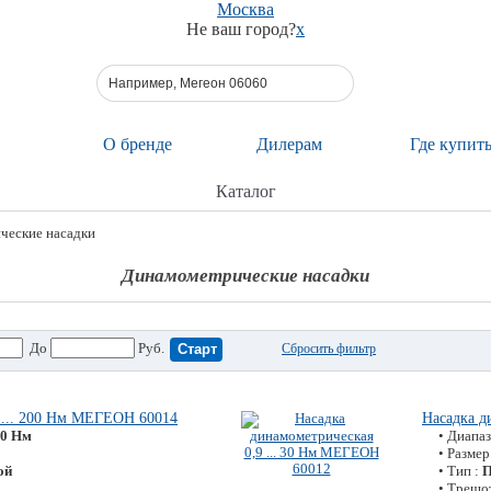
Москва
Не ваш город?
x
О бренде
Дилерам
Где купит
Каталог
ческие насадки
Динамометрические насадки
До
Руб.
Сбросить фильтр
 ... 200 Нм МЕГЕОН 60014
Насадка д
200 Нм
• Диапа
• Размер
ой
• Тип :
П
• Трещо