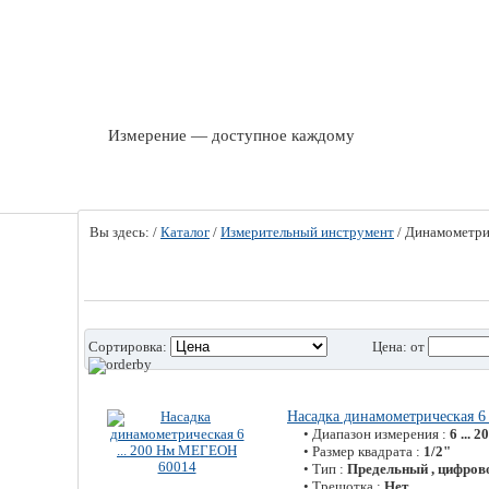
Измерение — доступное каждому
Вы здесь:
/
Каталог
/
Измерительный инструмент
/
Динамометри
Сортировка:
Цена:
от
Насадка динамометрическая 6
• Диапазон измерения :
6 ... 
• Размер квадрата :
1/2"
• Тип :
Предельный , цифров
• Трещотка :
Нет