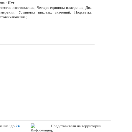
тка :
Нет
чество изготовления; Четыре единицы измерения; Два
мерения; Установка пиковых значений; Подсветка
Автовыключение;
вание: до
24
Представители на территории