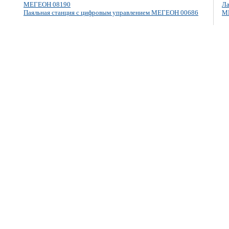
МЕГЕОН 08190
Ла
Паяльная станция с цифровым управлением МЕГЕОН 00686
М
E-mail: info@megeon-pribor.ru