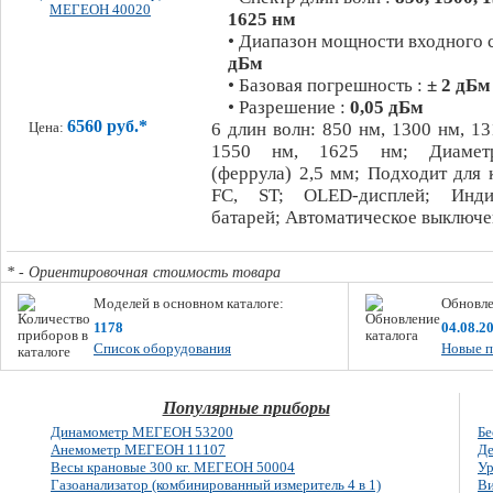
1625 нм
• Диапазон мощности входного 
дБм
• Базовая погрешность :
± 2 дБм
• Разрешение :
0,05 дБм
6560 руб.*
6 длин волн: 850 нм, 1300 нм, 13
Цена:
1550 нм, 1625 нм; Диаметр
(феррула) 2,5 мм; Подходит для 
FC, ST; OLED-дисплей; Инди
батарей; Автоматическое выключе
* - Ориентировочная стоимость товара
Моделей в основном каталоге:
Обновле
1178
04.08.2
Список оборудования
Новые п
Популярные приборы
Динамометр МЕГЕОН 53200
Бе
Анемометр МЕГЕОН 11107
Де
Весы крановые 300 кг. МЕГЕОН 50004
Ур
Газоанализатор (комбинированный измеритель 4 в 1)
Ви