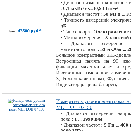
• Диапазон измерения плотности
:
0,1 мкВт/м²...30,93 Вт/м²
• Диапазон частот :
50 МГц ... 3
• Точность измерений электрич
дБ
43500 руб.*
• Тип сенсора :
Электрическое 
Цена:
• Метод измерения :
3-х осевой
• Диапазон измерения н
магнитного поля :
53 мкА/м ... 
Большой контрастный ЖК-дисплей
Встроенная память на 99 изм
фиксации максимальных и сред
Изотропные измерения; Измерени
Z; Режим калибровки; Функция а
Индикатор разряда батарей;
Измеритель уровня электромагн
МЕГЕОН 07150
• Диапазон измерений напря
поля :
1 ... 1999 В/м
• Диапазон частот :
5 Гц ... 400
3000 МГц