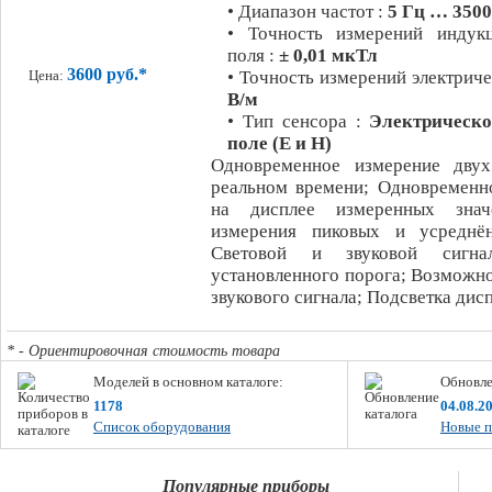
• Диапазон частот :
5 Гц … 350
• Точность измерений индук
поля :
± 0,01 мкТл
3600 руб.*
• Точность измерений электриче
Цена:
В/м
• Тип сенсора :
Электрическо
поле (Е и Н)
Одновременное измерение двух
реальном времени; Одновременн
на дисплее измеренных знач
измерения пиковых и усреднён
Световой и звуковой сигна
установленного порога; Возможн
звукового сигнала; Подсветка дисп
* - Ориентировочная стоимость товара
Моделей в основном каталоге:
Обновле
1178
04.08.2
Список оборудования
Новые п
Популярные приборы