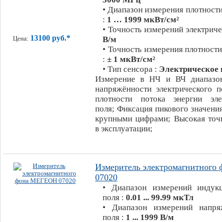
• Диапазон измерения плотности
:
1 … 1999 мкВт/см²
• Точность измерений электриче
13100 руб.*
В/м
Цена:
• Точность измерения плотности
:
± 1 мкВт/см²
• Тип сенсора :
Электрическое 
Измерение в НЧ и ВЧ диапазон
напряжённости электрического п
плотности потока энергии эле
поля; Фиксация пикового значени
крупными цифрами; Высокая точн
в эксплуатации;
Измеритель электромагнитног
07020
• Диапазон измерений индук
поля :
0.01 ... 99.99 мкТл
• Диапазон измерений напря
поля :
1 ... 1999 В/м