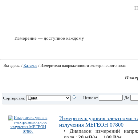
Н
Измерение — доступное каждому
Вы здесь:
/
Каталог
/
Измерители напряженности электрического поля
Изме
Цена:
от
До
Сортировка:
Измеритель уровня электромагн
излучения МЕГЕОН 07800
• Диапазон измерений напря
поля :
20 мВ/м ... 108 В/м