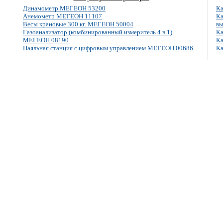
Динамометр МЕГЕОН 53200
Ка
Анемометр МЕГЕОН 11107
Ка
Весы крановые 300 кг. МЕГЕОН 50004
вы
Газоанализатор (комбинированный измеритель 4 в 1)
Ка
МЕГЕОН 08190
Ка
Паяльная станция с цифровым управлением МЕГЕОН 00686
Ка
E-mail: info@megeon-pribor.ru