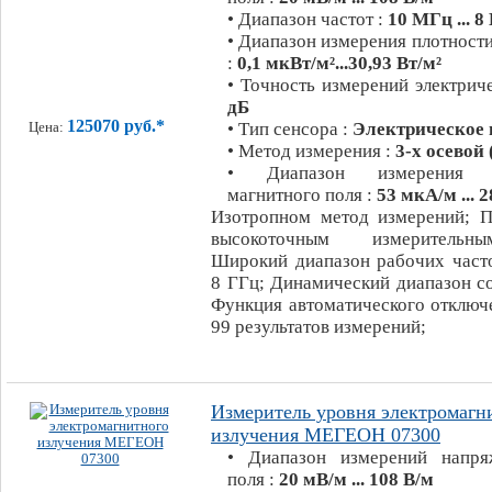
• Диапазон частот :
10 МГц ... 8
• Диапазон измерения плотности
:
0,1 мкВт/м²...30,93 Вт/м²
• Точность измерений электрич
дБ
125070 руб.*
• Тип сенсора :
Электрическое 
Цена:
• Метод измерения :
3-х осевой
• Диапазон измерения н
магнитного поля :
53 мкА/м ... 
Изотропном метод измерений; 
высокоточным измерительн
Широкий диапазон рабочих часто
8 ГГц; Динамический диапазон со
Функция автоматического отключ
99 результатов измерений;
Измеритель уровня электромагн
излучения МЕГЕОН 07300
• Диапазон измерений напря
поля :
20 мВ/м ... 108 В/м