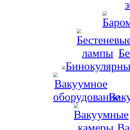
Бе
Бинокулярны
Вак
Ва