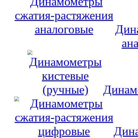
Дин
ан
Динам
Дина