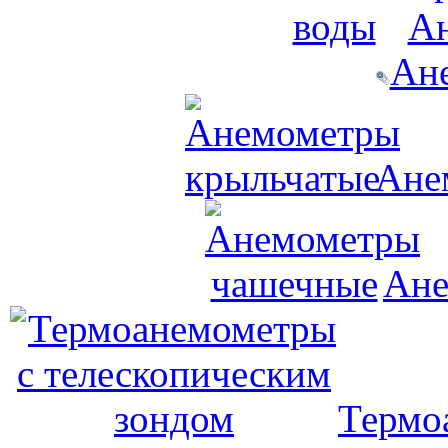
Ан
Ан
Ане
Ане
Термо