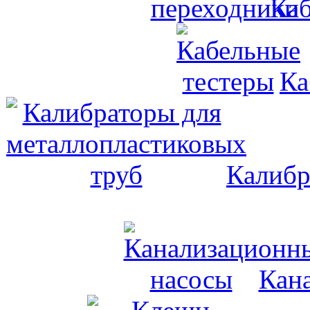
Каб
Ка
Калибр
Кан