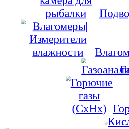
Подво
Влагом
Г
Го
Кис