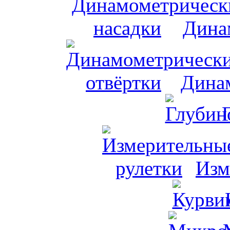
Дина
Динам
Изм