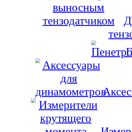
Д
тенз
П
Аксес
Измер