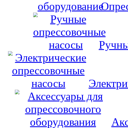
Опрес
Ручны
Электри
Акс