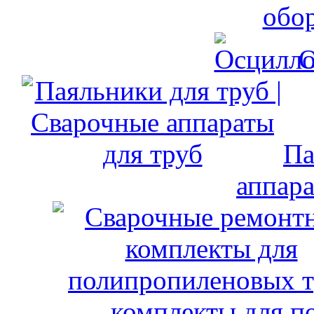
обо
О
Па
аппара
комплекты для п