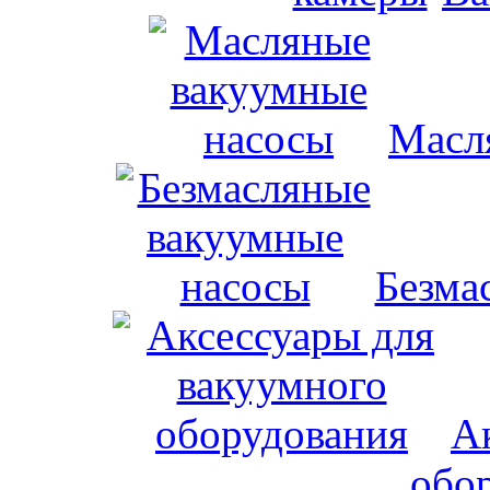
Масл
Безма
А
обо