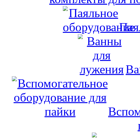
Пая
Ва
Вспом