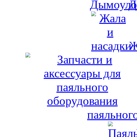
Д
Ж
паяльног