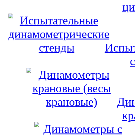
ци
Испыт
Дин
кр