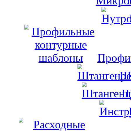
Профи
Ш
Ш