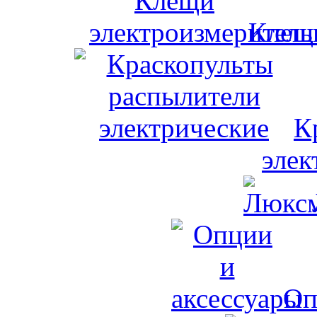
Клещи
К
элек
Оп