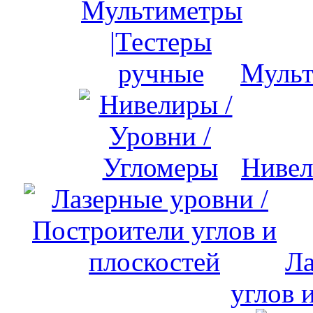
Мульт
Нивел
Ла
углов 