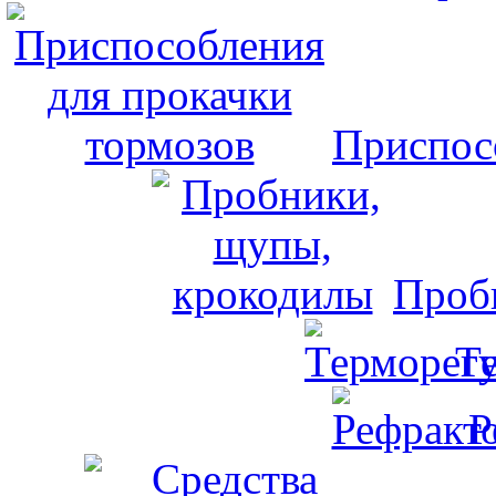
Приспос
Проб
Т
Р