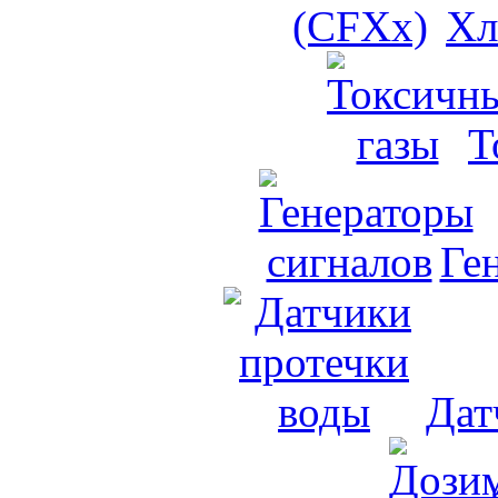
Хл
Т
Ге
Дат