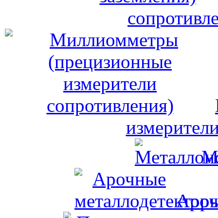
сопротивле
измерители
М
Ароч