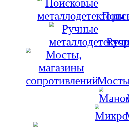
Поис
Ручн
Мосты