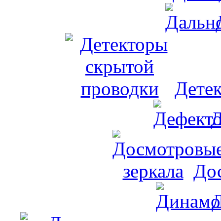
Дете
Д
До