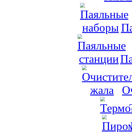
П
Па
О