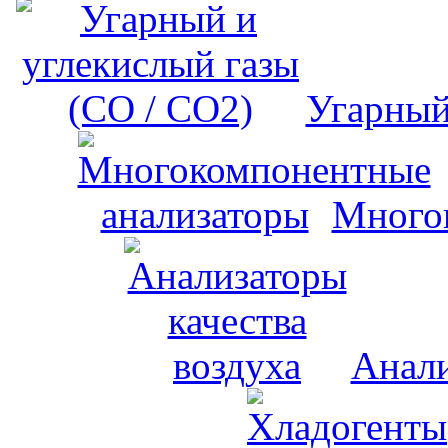
Угарный
Много
Анали