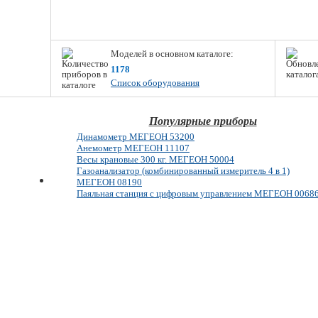
Моделей в основном каталоге:
1178
Список оборудования
Популярные приборы
Динамометр МЕГЕОН 53200
Анемометр МЕГЕОН 11107
Весы крановые 300 кг. МЕГЕОН 50004
Газоанализатор (комбинированный измеритель 4 в 1)
МЕГЕОН 08190
Паяльная станция с цифровым управлением МЕГЕОН 0068
E-mail: info@megeon-pribor.ru