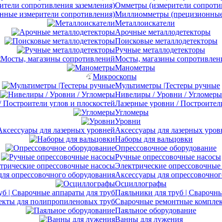
Омметры (измерители сопротив
Миллиомметры (прецизионные 
Металлоискатели
Арочные металлодетекторы
Поисковые металлодетекторы
Ручные металлодетекторы
Мосты, магазины сопротивлен
Манометры
Микроскопы
Мультиметры |Тестеры ручные
Нивелиры / Уровни / Угломеры
Лазерные уровни / Построител
Угломеры
Уровни
Аксессуары для лазерных уров
Наборы для вальцовки
Опрессовочное оборудование
Ручные опрессовочные насосы
Электрические опрессовочные
Аксессуары для опрессовочног
Осциллографы
Паяльники для труб | Сварочны
Сварочные ремонтные комплек
Паяльное оборудование
Ванны для лужения