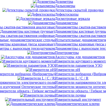
Дозиметры
Дальномеры
Детекторы скрытой проводки
Дефектоскопы
Досмотровые зеркала
Динамометры
Динамометры сжатия-растяжен
Динамометры кистевые (ручны
Динамометры сжатия-растяже
Испытательные динамометриче
Динамометры крановые (весы 
Динамометры с выносным тен
Пенетрометры
Аксессуары для динамометров
Измерители крутящего момент
Измерители параметров УЗО
Измерители pH
Измерители вибрации (Вибром
Измерители L / C / R
Измерители напряженности эл
Измерители мощности оптическ
Измерители обхвата / Гибкие 
Измерители почвы
Измерительный инструмент
Динамометрические ключи