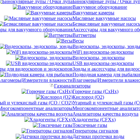
Бинокулярные лупы / Очки лу
Вакуумное оборудование
Вакуумные камеры
Масляные вакуумные насосы
Безмасляные вакуумные насос
Аксессуары для вакуумного об
Ваттметры
Весы
Видеоскопы, эндоскопы, зонд
WiFi видеоскопы-эндоскопы
Видеоскопы, эндоскопы
USB видеоскопы-эндоскопы
Зонды и аксессуары для видео
Подводная камера для рыбалки
Влагомеры|Измерители влажн
Газоанализаторы
Горючие газы (CxHx)
Кислород (O2)
Угарный и углекислый газы (C
Многокомпонентные анализат
Анализаторы качества воздуха
Хладогенты (CFXx)
Токсичные газы
Генераторы сигналов
Датчики протечки воды