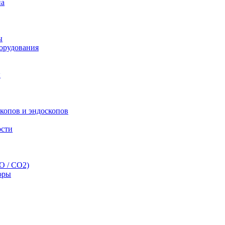
па
ы
орудования
ы
скопов и эндоскопов
ости
O / CO2)
оры