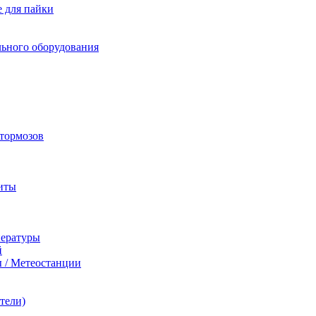
 для пайки
льного оборудования
 тормозов
иты
пературы
й
 / Метеостанции
тели)