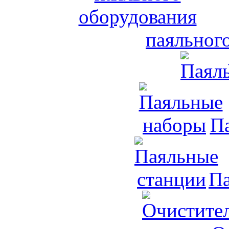
паяльног
П
Па