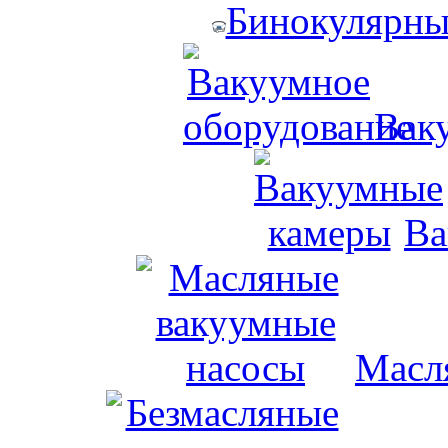
Бинокулярны
Вак
Ва
Масл