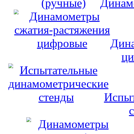
Динам
Дина
ци
Испыт