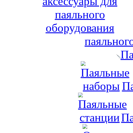
паяльног
Па
П
Па