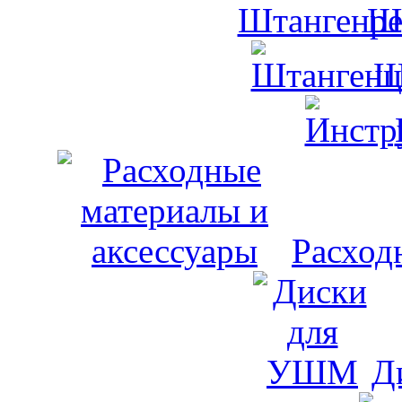
Ш
Ш
Расход
Д