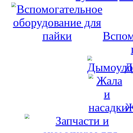
Вспом
Д
Ж