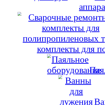
аппара
комплекты для п
Пая
Ва