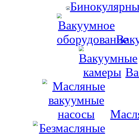
Бинокулярны
Вак
Ва
Масл