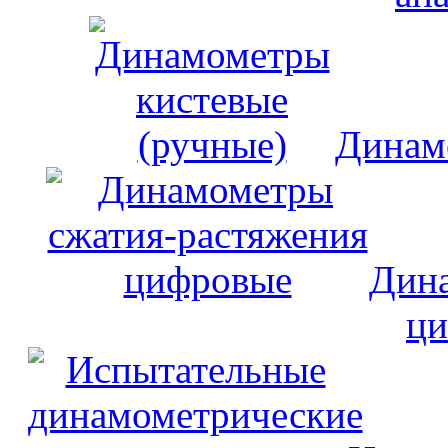
Динам
Дина
ци