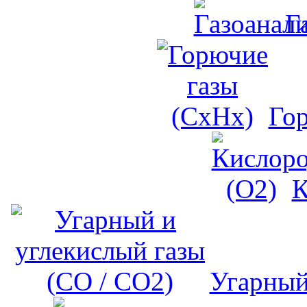
Г
Го
К
Угарный