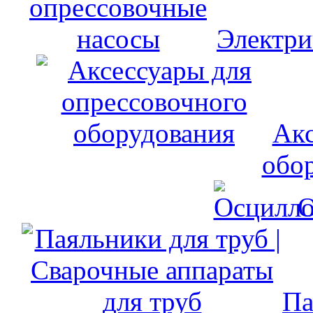
Электри
Акс
обо
О
Па