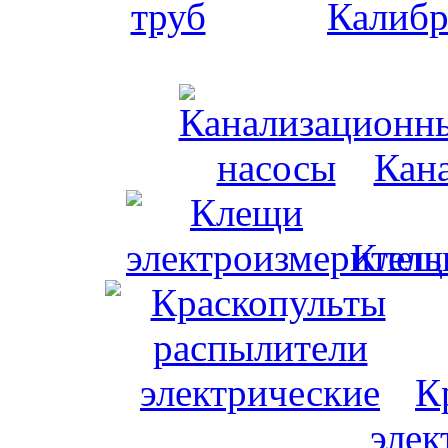
Калибр
Кан
Клещи
К
элек