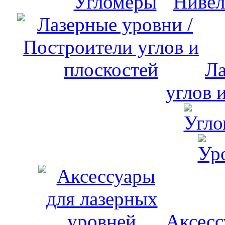
Нивел
Ла
углов 
Аксесс