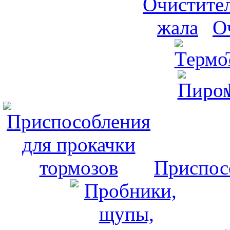
О
Приспос