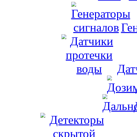
Ге
Дат