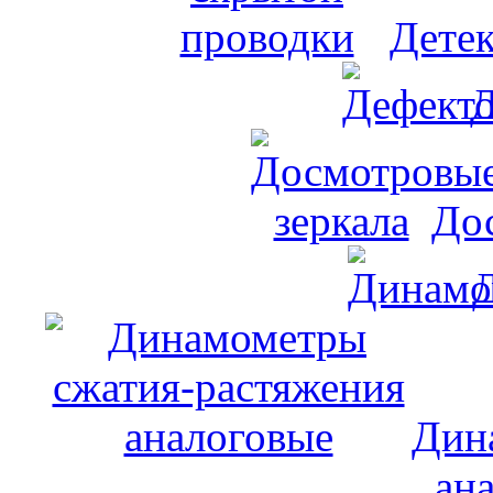
Дете
Д
До
Дин
ан