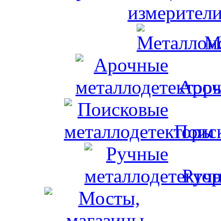
измерители
М
Ароч
Поис
Ручн