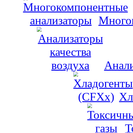
Много
Анали
Хл
Т