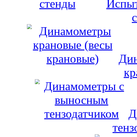
Испыт
Дин
кр
Д
тенз