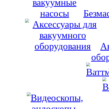
Безма
А
обо