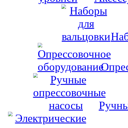
Наб
Опрес
Ручны