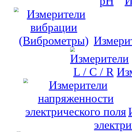
И
Измери
Изм
электри