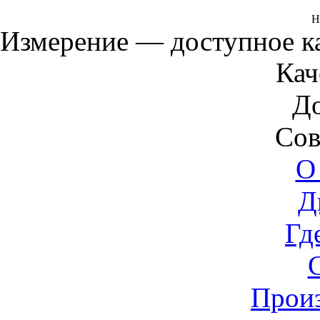
Н
Измерение — доступное 
Кач
Д
Сов
О
Д
Гд
Прои