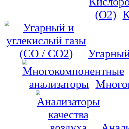
К
Угарный
Много
Анали