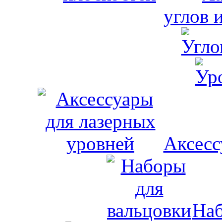
углов 
Аксесс
Наб