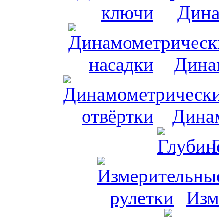
Дина
Дина
Динам
Изм