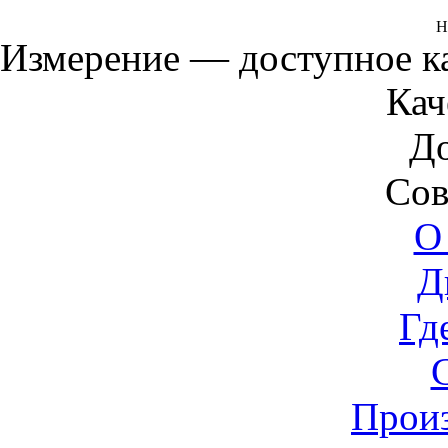
Н
Измерение — доступное 
Кач
Д
Сов
О
Д
Гд
Прои