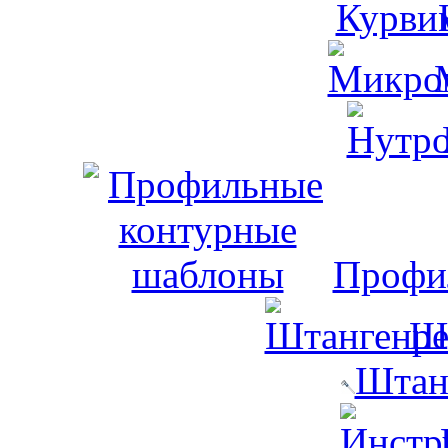
Профи
Ш
Штан