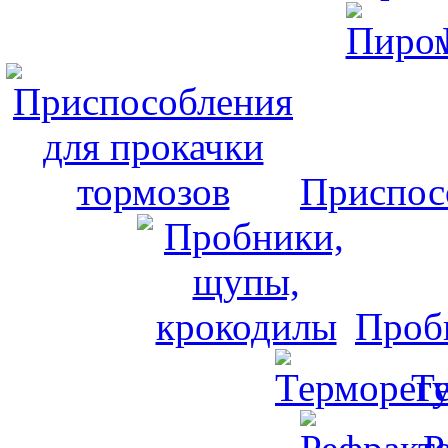
Приспос
Проб
Т