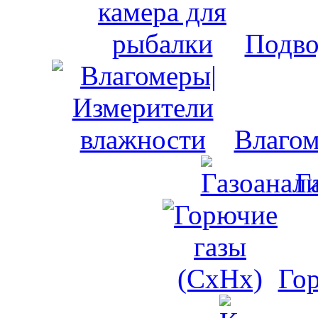
Подво
Влагом
Г
Го