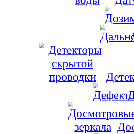
Дете
Д
До