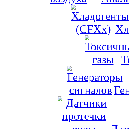
Хл
Т
Ге
Дат