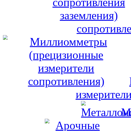
сопротивле
измерители
М