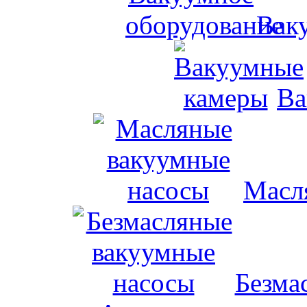
Вак
Ва
Масл
Безма