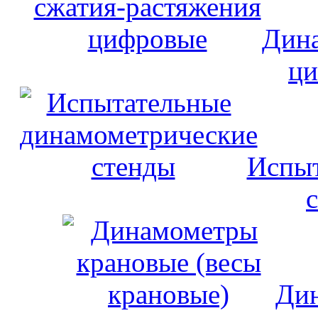
Дина
ци
Испыт
Дин