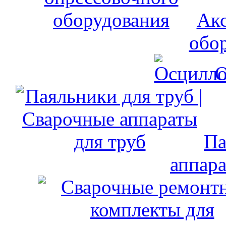
Акс
обо
О
Па
аппара