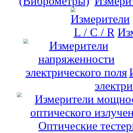
Измери
Изм
электри