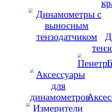
кр
Д
тенз
П
Аксес