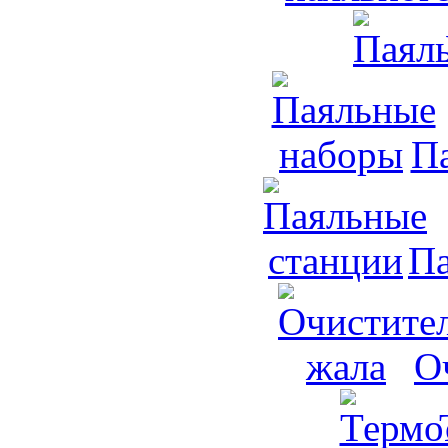
П
Па
О