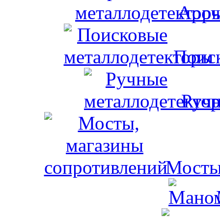
Ароч
Поис
Ручн
Мосты