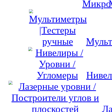
Мульт
Нивел
Ла