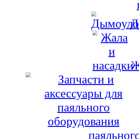
Д
Ж
паяльног