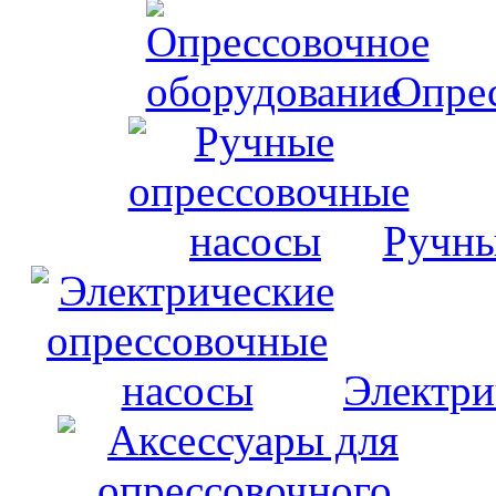
Опрес
Ручны
Электри