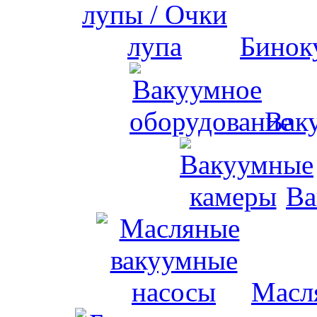
Бинок
Вак
Ва
Масл