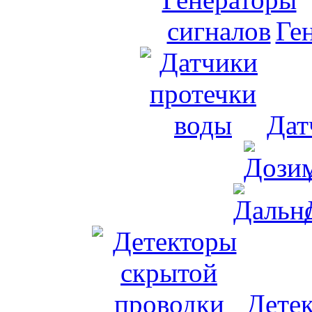
Ге
Дат
Дете