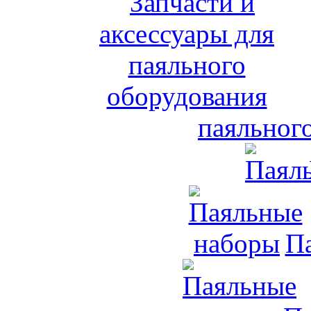
паяльног
П