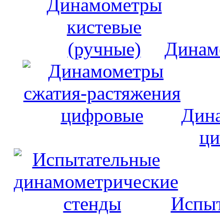
Динам
Дина
ци
Испыт