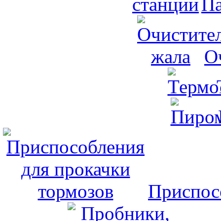
Па
О
Приспос