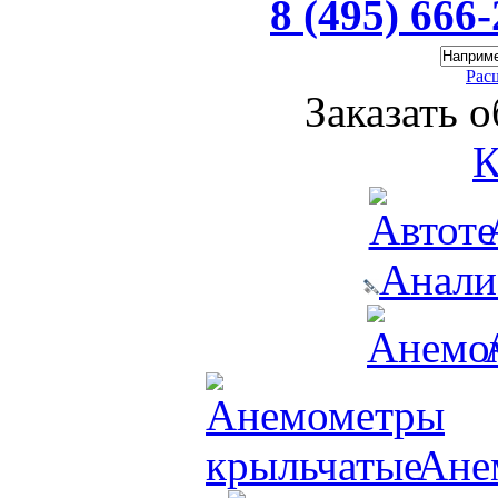
8 (495) 666
Рас
Заказать 
К
Анали
Ане