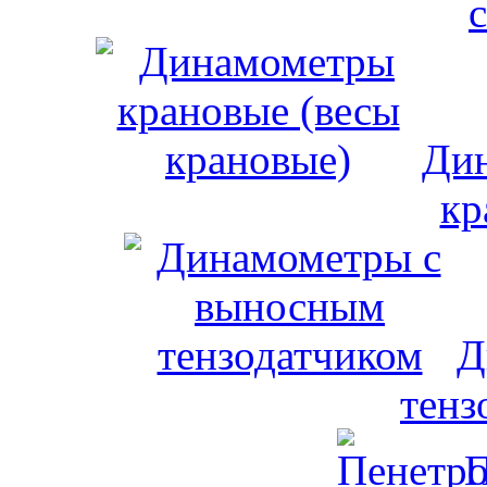
Дин
кр
Д
тенз
П