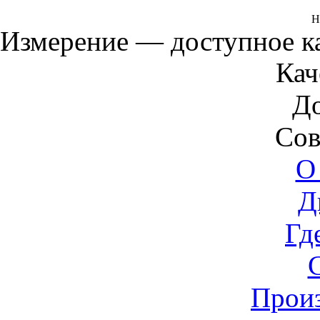
Н
Измерение — доступное 
Кач
Д
Сов
О
Д
Гд
Прои