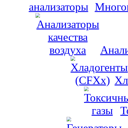
Много
Анали
Хл
Т