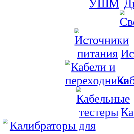
Д
Ис
Каб
Ка