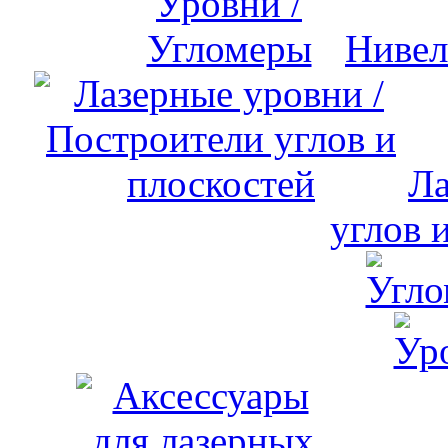
Нивел
Ла
углов 