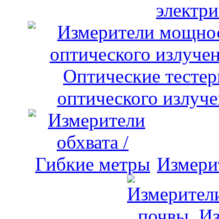
электри
оптического излуче
Измери
Из