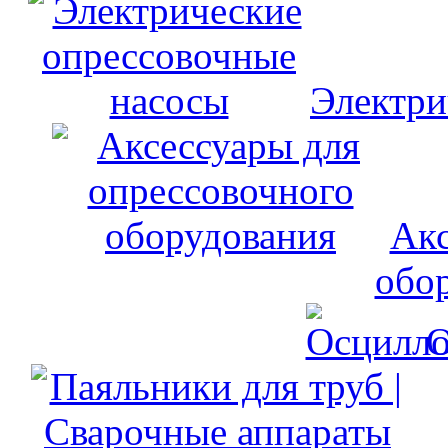
Электри
Акс
обо
О