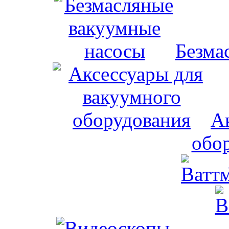
Безма
А
обо