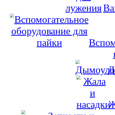
Ва
Вспом
Д
Ж