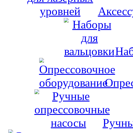
Аксесс
Наб
Опрес
Ручны