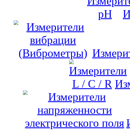
И
Измери
Изм