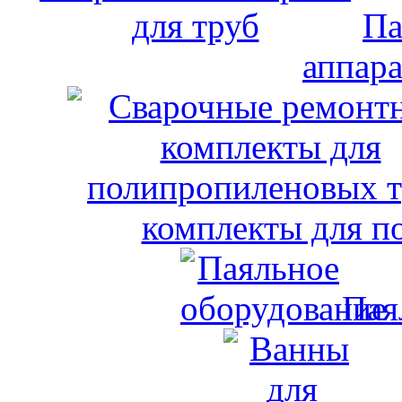
Па
аппара
комплекты для п
Пая