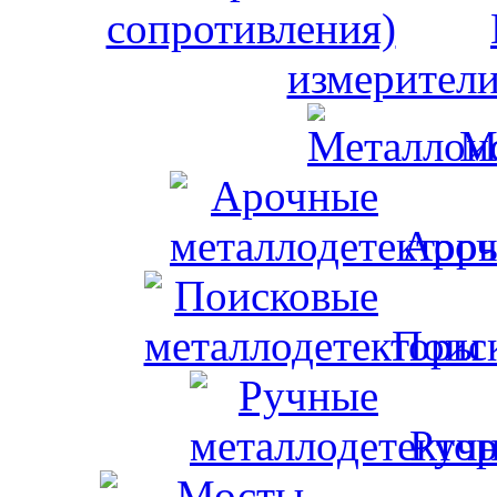
измерители
М
Ароч
Поис
Ручн