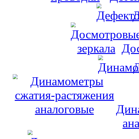
Д
До
Дин
ан