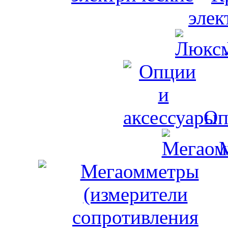
элек
Оп