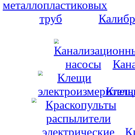
Калибр
Кан
Клещи
К