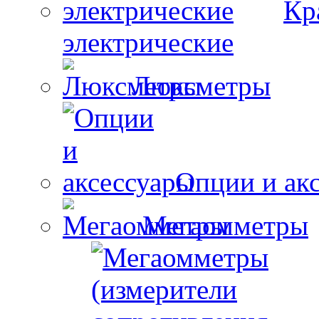
Кр
электрические
Люксметры
Опции и ак
Мегаомметры