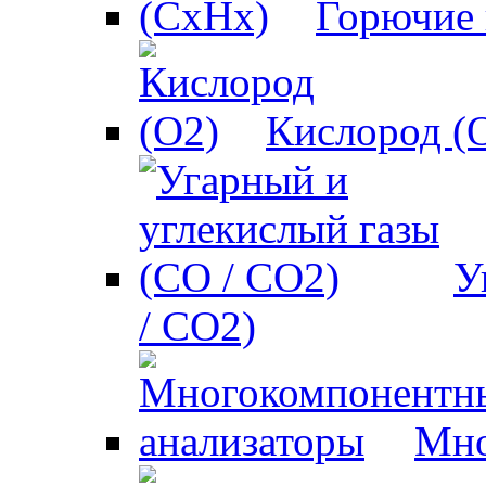
Горючие 
Кислород (
У
/ CO2)
Мно