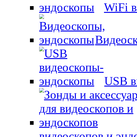
WiFi 
Видеоск
USB в
видеоскопов и энд