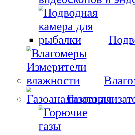
Подв
Влаго
Газоанализат