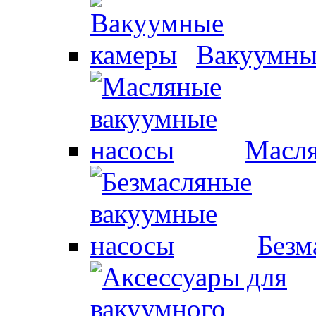
Вакуумны
Масля
Безм