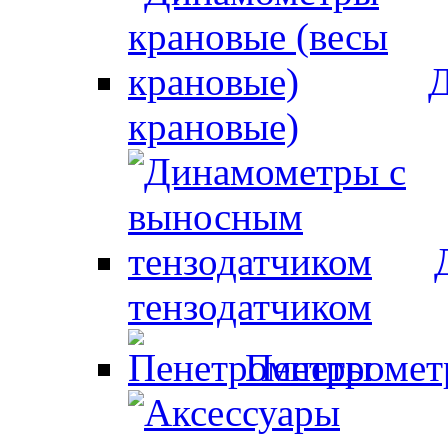
Д
крановые)
тензодатчиком
Пенетроме