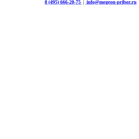
8 (495) 666-20-75
|
info@megeon-pribor.ru