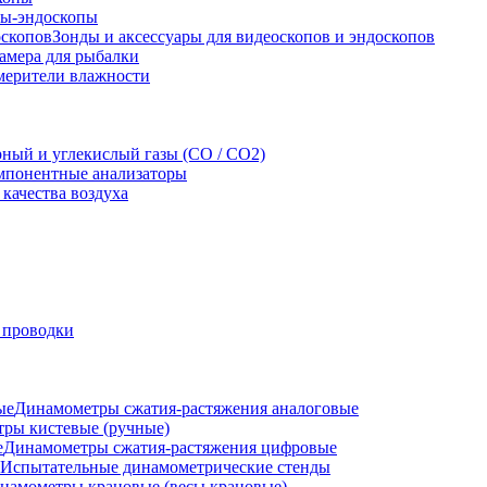
ы-эндоскопы
Зонды и аксессуары для видеоскопов и эндоскопов
амера для рыбалки
мерители влажности
рный и углекислый газы (CO / CO2)
понентные анализаторы
качества воздуха
 проводки
Динамометры сжатия-растяжения аналоговые
ры кистевые (ручные)
Динамометры сжатия-растяжения цифровые
Испытательные динамометрические стенды
намометры крановые (весы крановые)