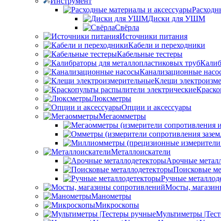
Инструмент
Расходн
Диски для УШМ
Свёрла
Источники питания
Кабели и переходники
Кабельные тестеры
Калиб
Канализационные насо
Клещи электроизм
Краско
Люксметры
Опции и аксессуары
Мегаомметры
Металлоискатели
Арочные метал
Поисковые ме
Ручные металлод
Мосты, магазин
Манометры
Микроскопы
Мультиметры |Тес