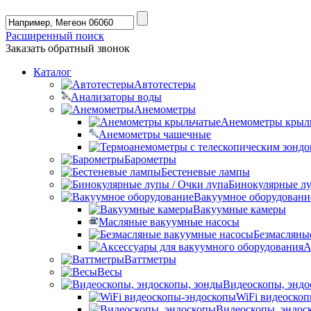
Расширенный поиск
Заказать обратный звонок
Каталог
Автотестеры
Анализаторы воды
Анемометры
Анемометры крыл
Анемометры чашечные
Барометры
Бестеневые лампы
Бинокулярные лу
Вакуумное оборудовани
Вакуумные камеры
Масляные вакуумные насосы
Безмасляны
А
Ваттметры
Весы
Видеоскопы, эндо
WiFi видеоско
Видеоскопы, эндос