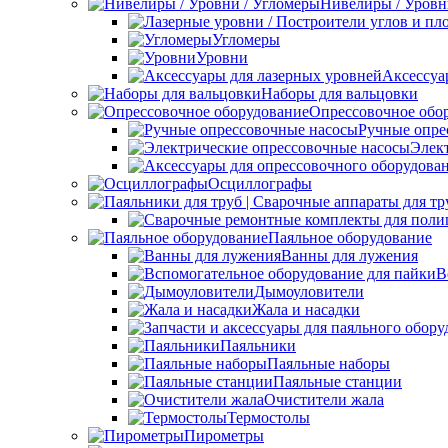
Нивелиры / Уровн
Угломеры
Уровни
Аксессуа
Наборы для вальцовки
Опрессовочное обо
Ручные опре
Элек
Осциллографы
Паяльное оборудование
Ванны для лужения
В
Дымоуловители
Жала и насадки
Паяльники
Паяльные наборы
Паяльные станции
Очистители жала
Термостолы
Пирометры