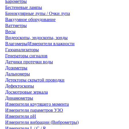
Барометры
Бестеневые лампы
Бинокулярные лупы / Очки лупа
Вакуумное оборудование
Ваттметры
Весы
Видеоскопы, эндоскопы, зонды
Влагомеры|Измерители влажности
Газоанализаторы
Генераторы сигналов
Датчики протечки воды
Дозиметры
Дальномеры
Детекторы скрытой проводки
Дефектоскопы
Досмотровые зеркала
Динамометры
Измерители крутящего момента
Измерители параметров УЗО
Измерители pH
Измерители вибрации (Виброметры)
Измерители L / C / R