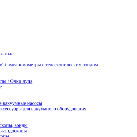
ьчатые
Термоанемометры с телескопическим зондом
пы / Очки лупа
е
е вакуумные насосы
ксессуары для вакуумного оборудования
скопы, зонды
пы-эндоскопы
копы