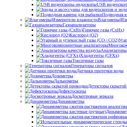
USB видеоскоп
Подводная к
Влагомеры|Из
Газоанализаторы
Горючие газы (CxHx)
Кислород (O2)
Уга
Многоком
Анализаторы 
Хладогенты (CFXx)
Токсичные газы
Генераторы сигналов
Датчики протечки воды
Дозиметры
Дальномеры
Детекторы скрытой
Дефектоскопы
Досмотровые зеркала
Динамометры
Динамомет
Ди