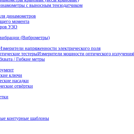
инамометры с выносным тензодатчиком
для динамометров
ящего момента
тров УЗО
вибрации (Виброметры)
Измерители напряженности электрического поля
Измерители мощности оптического излучения|
бхвата / Гибкие метры
румент
ские ключи
ские насадки
еские отвёртки
етки
ые контурные шаблоны