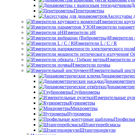
Д
Пенетрометры
Аксессуары 
Измерители крут
Измерители параме
Измерители pH
Измерители 
Измерители L / C / R
Измерители о
Измерители почвы
Измерительный инст
Динамометриче
Динамометриче
Динамометрич
Глубиномеры
Измерительные рул
Курвиметры
Микрометры
Нутромеры
Профильн
Штангенрейсмасы
Штангенциркули