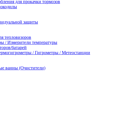
бления для прокачки тормозов
рокодилы
видуальной защиты
ля тепловизоров
ы / Измерители температуры
торов/батарей
ермогигрометры / Гигрометры / Метеостанции
ые ванны (Очистители)