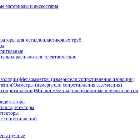
ые материалы и аксессуары
раторы для металлопластиковых труб
сы
ерительные
пульты распылители электрические
Мегаомметры (измерители сопротивления изоляции)
Омметры (измерители сопротивления заземления)
Миллиомметры (прецизионные измерители сопр
лодетекторы
таллодетекторы
етекторы
ы сопротивлений
теры ручные