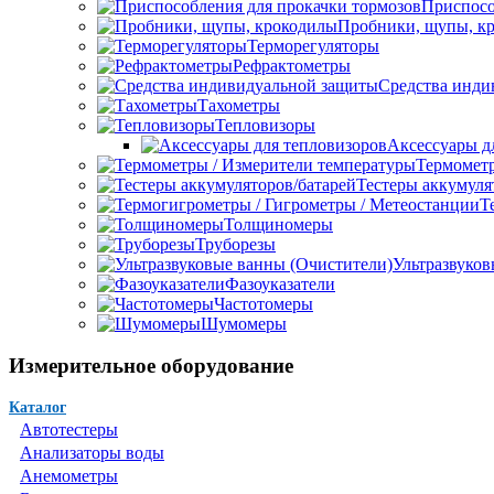
Приспосо
Пробники, щупы, к
Терморегуляторы
Рефрактометры
Средства инди
Тахометры
Тепловизоры
Аксессуары д
Термометр
Тестеры аккумуля
Т
Толщиномеры
Труборезы
Ультразвуков
Фазоуказатели
Частотомеры
Шумомеры
Измерительное оборудование
Каталог
Автотестеры
Анализаторы воды
Анемометры