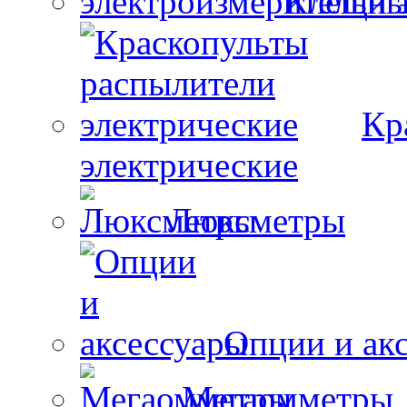
Клещи 
Кр
электрические
Люксметры
Опции и ак
Мегаомметры