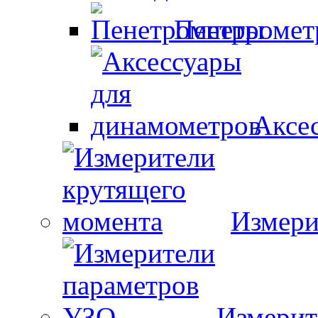
Пенетроме
Аксе
Измери
Измерит