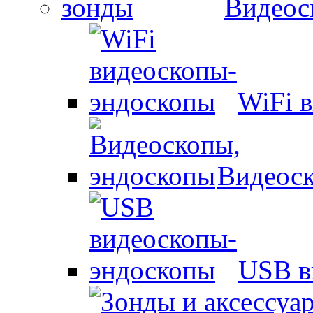
Видеос
WiFi 
Видеоск
USB в