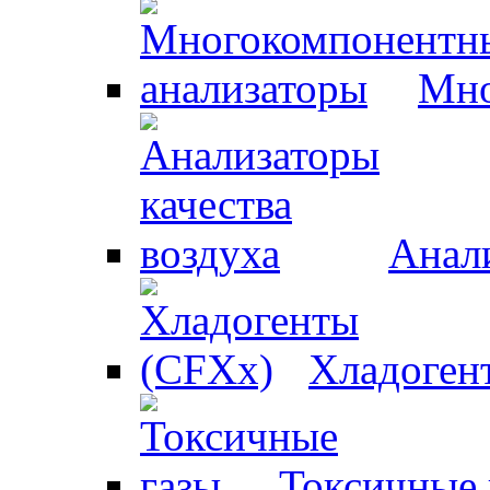
Мно
Анали
Хладоген
Токсичные 