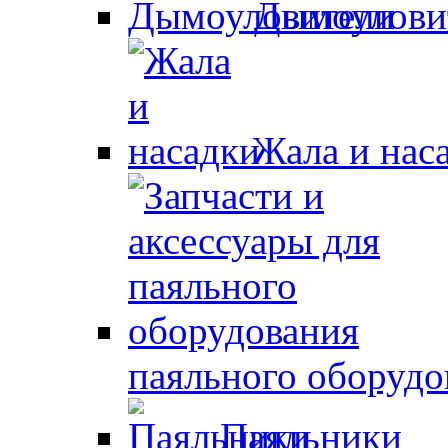
Дымоулови
Жала и нас
паяльного оборудо
Паяльники