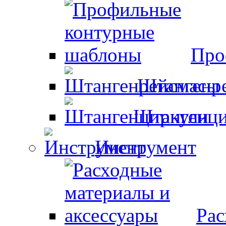
Про
Штангенр
Штангенци
Инструмент
Рас