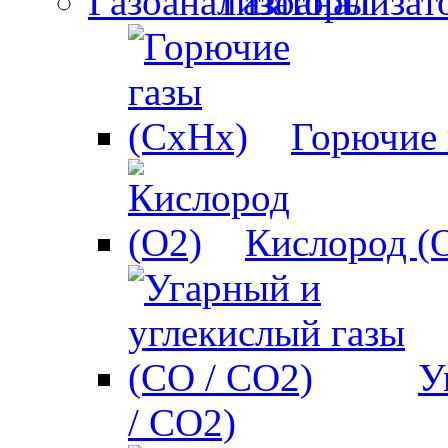
Газоанализат
Горючие 
Кислород (
У
/ CO2)