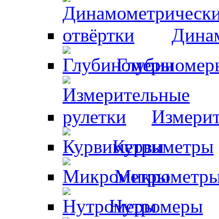
Динам
Глубиномер
Измерит
Курвиметры
Микрометр
Нутромеры