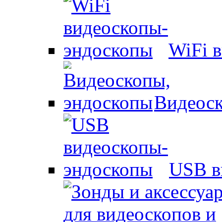
WiFi 
Видеоск
USB в