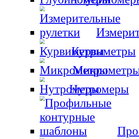
Измерит
Курвиметры
Микрометр
Нутромеры
Про