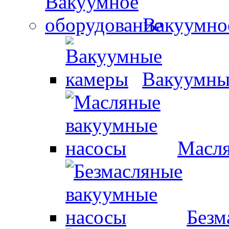
Вакуумно
Вакуумны
Масля
Безм