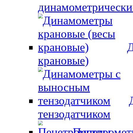
динамометрически
Д
крановые)
тензодатчиком
Пенетроме