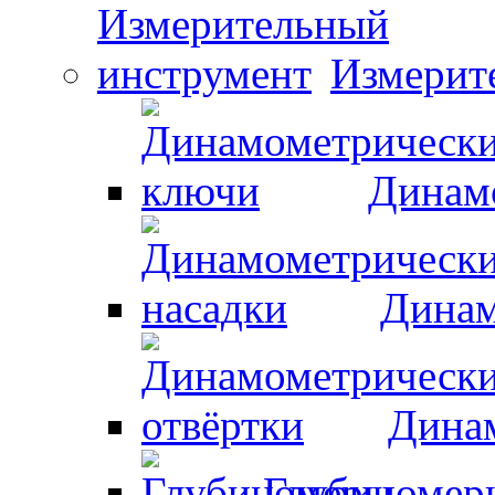
Измерит
Динам
Динам
Динам
Глубиномер