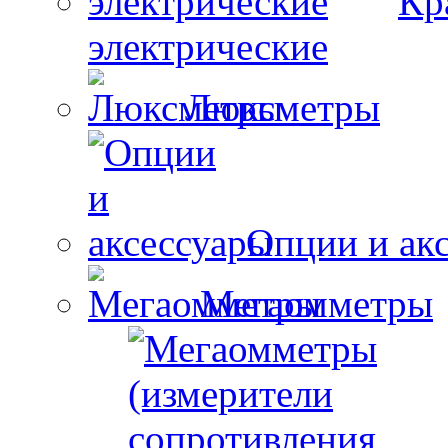
Кр
электрические
Люксметры
Опции и ак
Мегаомметры