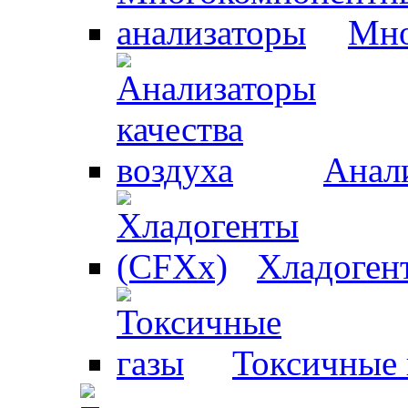
Мно
Анали
Хладоген
Токсичные 