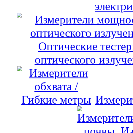
электри
оптического излуче
Измери
Из