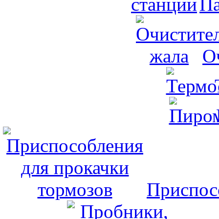
Па
О
Приспос