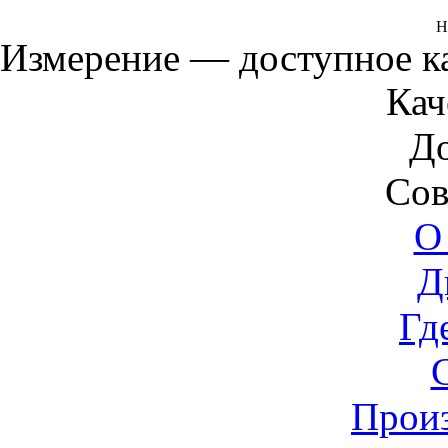
Н
Измерение — доступное 
Кач
Д
Сов
О
Д
Гд
Прои