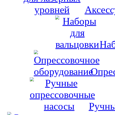
Аксесс
Наб
Опрес
Ручны