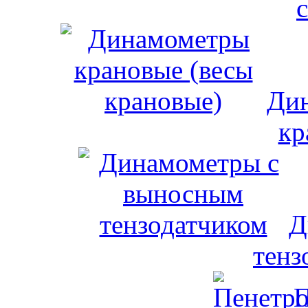
Дин
кр
Д
тенз
П