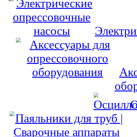
Электри
Акс
обо
О