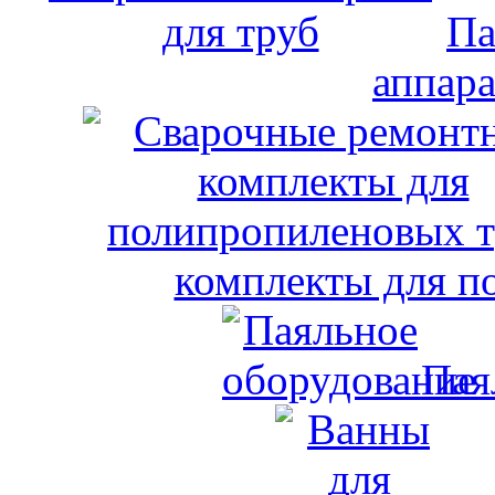
Па
аппара
комплекты для п
Пая