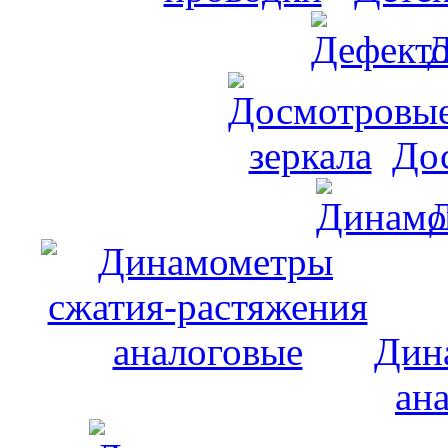
Д
До
Дин
ан