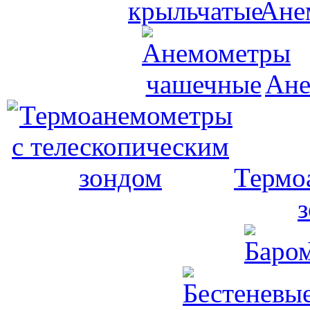
Ане
Ане
Термо