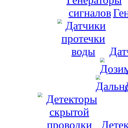
Ге
Дат
Дете