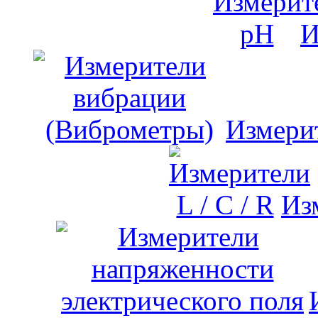
И
Измери
Изм