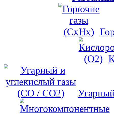
Го
К
Угарный