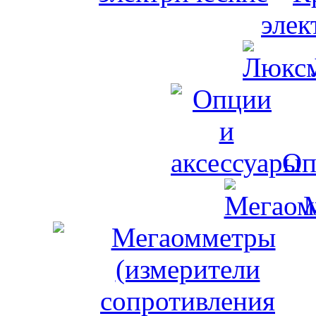
элек
Оп