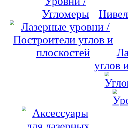
Нивел
Ла
углов 