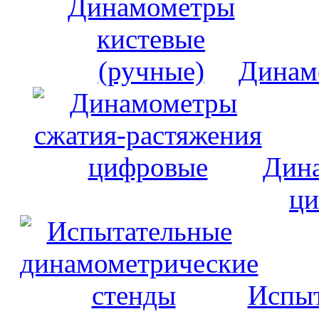
Динам
Дина
ци
Испыт