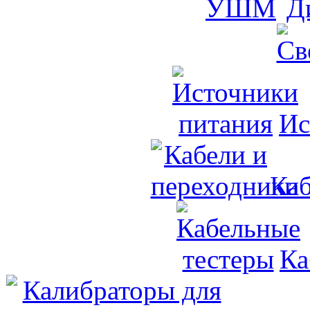
Д
Ис
Каб
Ка