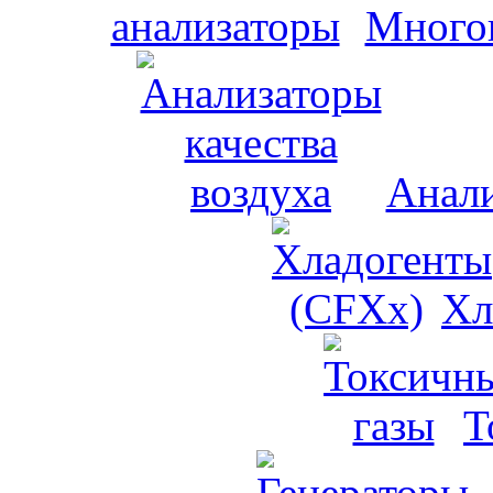
Много
Анали
Хл
Т