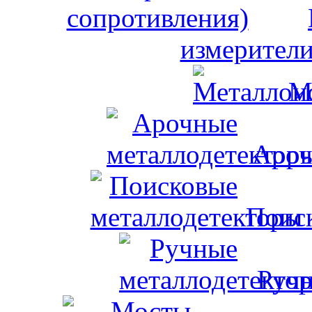
измерители
М
Ароч
Поис
Ручн