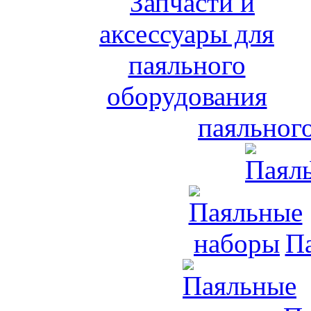
паяльног
П