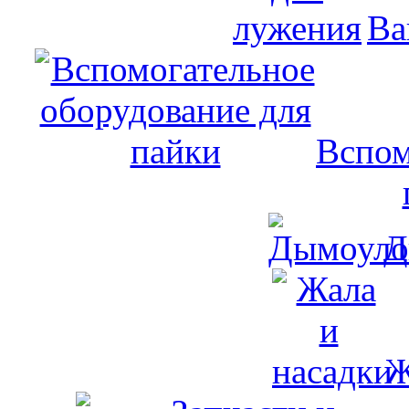
Ва
Вспом
Д
Ж