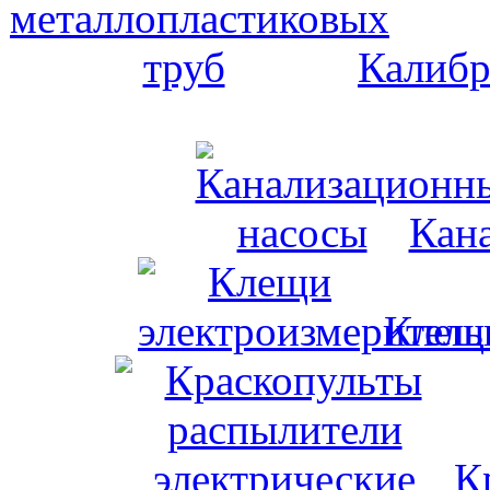
Калибр
Кан
Клещи
К