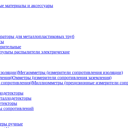
ые материалы и аксессуары
раторы для металлопластиковых труб
сы
ерительные
пульты распылители электрические
Мегаомметры (измерители сопротивления изоляции)
Омметры (измерители сопротивления заземления)
Миллиомметры (прецизионные измерители сопр
лодетекторы
таллодетекторы
етекторы
ы сопротивлений
теры ручные