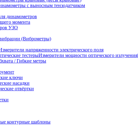
инамометры с выносным тензодатчиком
для динамометров
ящего момента
тров УЗО
вибрации (Виброметры)
Измерители напряженности электрического поля
Измерители мощности оптического излучения|
бхвата / Гибкие метры
румент
ские ключи
ские насадки
еские отвёртки
етки
ые контурные шаблоны