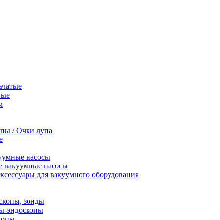
ьчатые
ные
м
пы / Очки лупа
е
уумные насосы
е вакуумные насосы
ксессуары для вакуумного оборудования
скопы, зонды
пы-эндоскопы
копы