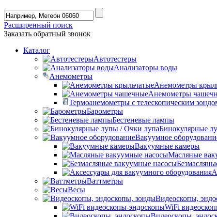
Расширенный поиск
Заказать обратный звонок
Каталог
Автотестеры
Анализаторы воды
Анемометры
Анемометры крыл
Анемометры чашеч
Термоанемометры с телескопическим зондо
Барометры
Бестеневые лампы
Бинокулярные лу
Вакуумное оборудовани
Вакуумные камеры
Масляные вак
Безмасляны
А
Ваттметры
Весы
Видеоскопы, эндо
WiFi видеоско
Видеоскопы, эндос