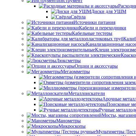
Инструмент
Расходн
Диски для УШМ
Свёрла
Источники питания
Кабели и переходники
Кабельные тестеры
Калиб
Канализационные насо
Клещи электроизм
Краско
Люксметры
Опции и аксессуары
Мегаомметры
Металлоискатели
Арочные метал
Поисковые ме
Ручные металлод
Мосты, магазин
Манометры
Микроскопы
Мультиметры |Тес