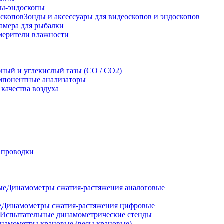
ы-эндоскопы
Зонды и аксессуары для видеоскопов и эндоскопов
амера для рыбалки
мерители влажности
рный и углекислый газы (CO / CO2)
понентные анализаторы
качества воздуха
 проводки
Динамометры сжатия-растяжения аналоговые
Динамометры сжатия-растяжения цифровые
Испытательные динамометрические стенды
намометры крановые (весы крановые)