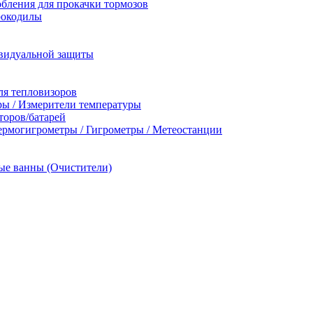
бления для прокачки тормозов
рокодилы
видуальной защиты
ля тепловизоров
ы / Измерители температуры
торов/батарей
ермогигрометры / Гигрометры / Метеостанции
ые ванны (Очистители)