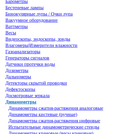
Барометры
Бестеневые лампы
Бинокулярные лупы / Очки лупа
Вакуумное оборудование
Ваттметры
Весы
Видеоскопы, эндоскопы, зонды
Влагомеры|Измерители влажности
Газоанализаторы
Генераторы сигналов
Датчики протечки воды
Дозиметры
Дальномеры
Детекторы скрытой проводки
Дефектоскопы
Досмотровые зеркала
Динамометры
Динамометры сжатия-растяжения аналоговые
Динамометры кистевые (ручные)
Динамометры сжатия-растяжения цифровые
Испытательные динамометрические стенды
Динамометры крановые (весы крановые)