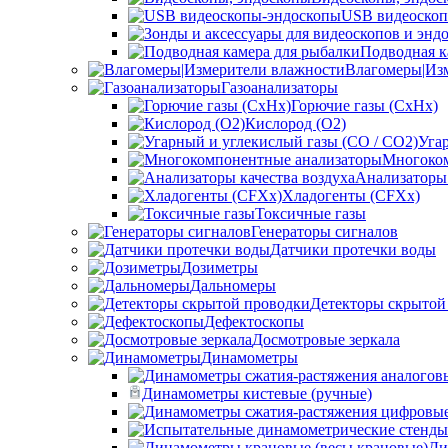
USB видеоскоп
Подводная к
Влагомеры|Из
Газоанализаторы
Горючие газы (CxHx)
Кислород (O2)
Уга
Многоком
Анализаторы 
Хладогенты (CFXx)
Токсичные газы
Генераторы сигналов
Датчики протечки воды
Дозиметры
Дальномеры
Детекторы скрытой
Дефектоскопы
Досмотровые зеркала
Динамометры
Динамометры кистевые (ручные)
Ди