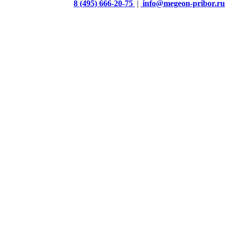
8 (495) 666-20-75
|
info@megeon-pribor.ru