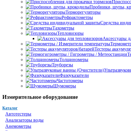
Приспосо
Пробники, щупы, к
Терморегуляторы
Рефрактометры
Средства инди
Тахометры
Тепловизоры
Аксессуары д
Термометр
Тестеры аккумуля
Т
Толщиномеры
Труборезы
Ультразвуков
Фазоуказатели
Частотомеры
Шумомеры
Измерительное оборудование
Каталог
Автотестеры
Анализаторы воды
Анемометры