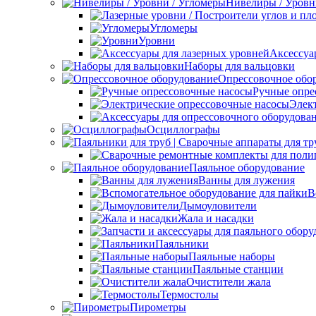
Нивелиры / Уровн
Угломеры
Уровни
Аксессуа
Наборы для вальцовки
Опрессовочное обо
Ручные опре
Элек
Осциллографы
Паяльное оборудование
Ванны для лужения
В
Дымоуловители
Жала и насадки
Паяльники
Паяльные наборы
Паяльные станции
Очистители жала
Термостолы
Пирометры