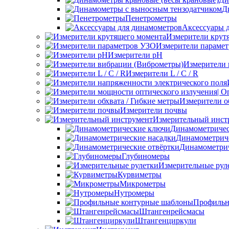
Д
Пенетрометры
Аксессуары 
Измерители крут
Измерители параме
Измерители pH
Измерители 
Измерители L / C / R
Измерители о
Измерители почвы
Измерительный инст
Динамометриче
Динамометриче
Динамометрич
Глубиномеры
Измерительные рул
Курвиметры
Микрометры
Нутромеры
Профильн
Штангенрейсмасы
Штангенциркули