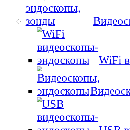
Видеос
WiFi 
Видеоск
USB в