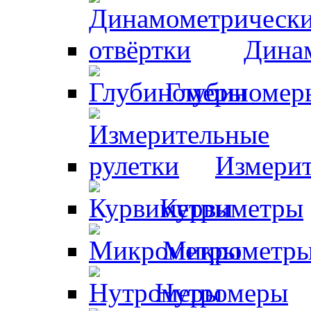
Динам
Глубиномер
Измерит
Курвиметры
Микрометр
Нутромеры