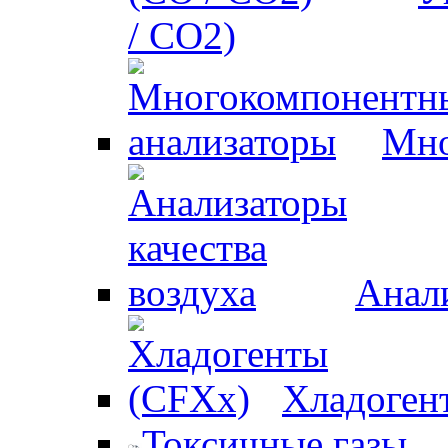
/ CO2)
Мно
Анали
Хладоген
Токсичные газы