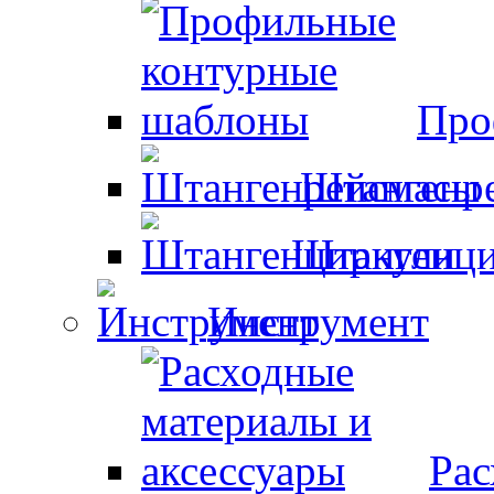
Про
Штангенр
Штангенци
Инструмент
Рас