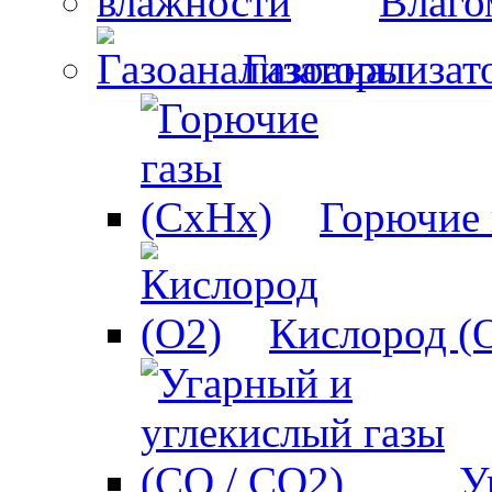
Влаго
Газоанализат
Горючие 
Кислород (
У