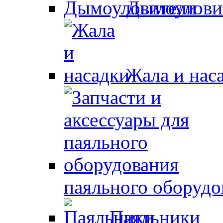
Дымоулови
Жала и нас
паяльного оборудо
Паяльники