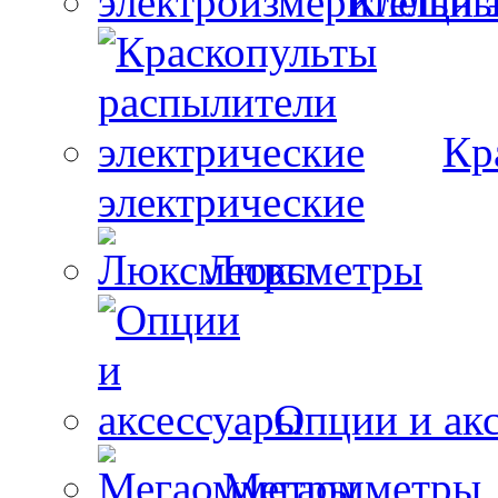
Клещи 
Кр
электрические
Люксметры
Опции и ак
Мегаомметры