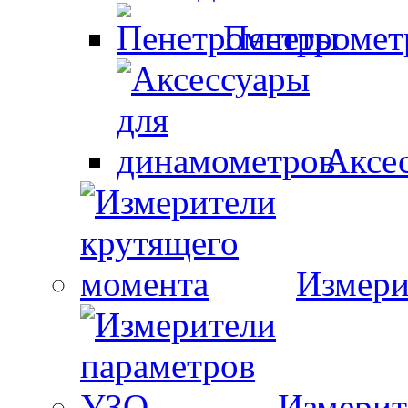
Пенетроме
Аксе
Измери
Измерит