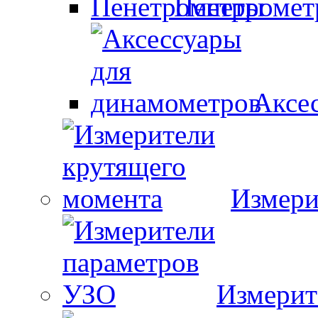
Пенетроме
Аксе
Измери
Измерит