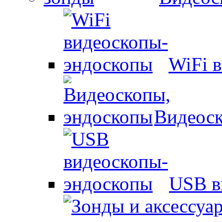
WiFi 
Видеоск
USB в