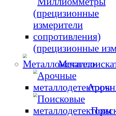
(прецизионные изм
Металлоиска
Арочн
Поиск