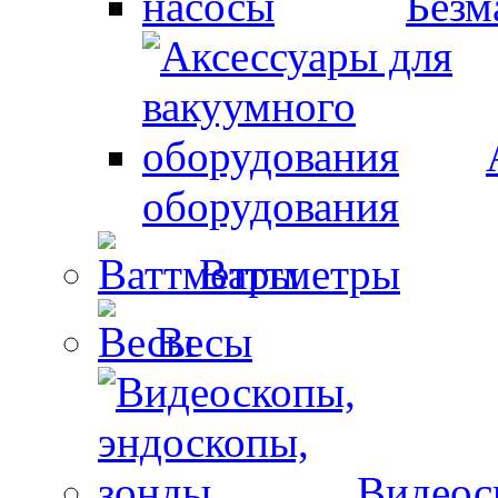
Безм
оборудования
Ваттметры
Весы
Видеос