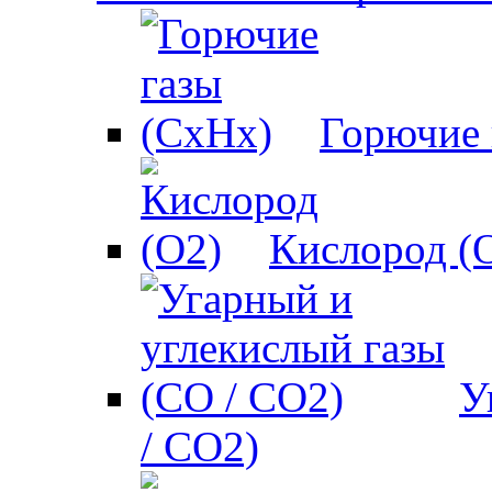
Горючие 
Кислород (
У
/ CO2)