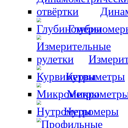
Динам
Глубиномер
Измерит
Курвиметры
Микрометр
Нутромеры