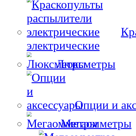
Кр
электрические
Люксметры
Опции и ак
Мегаомметры