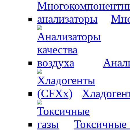
Мно
Анали
Хладоген
Токсичные 