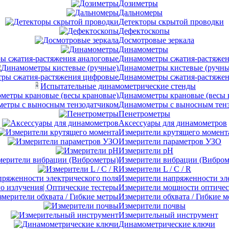
Дозиметры
Дальномеры
Детекторы скрытой проводки
Дефектоскопы
Досмотровые зеркала
Динамометры
Динамометры сжатия-растяжен
Динамометры кистевые (ручны
Динамометры сжатия-растяже
Испытательные динамометрические стенды
Динамометры крановые (весы 
Динамометры с выносным тен
Пенетрометры
Аксессуары для динамометров
Измерители крутящего момент
Измерители параметров УЗО
Измерители pH
Измерители вибрации (Вибром
Измерители L / C / R
Измерители напряженности эл
Измерители мощности оптическ
Измерители обхвата / Гибкие 
Измерители почвы
Измерительный инструмент
Динамометрические ключи