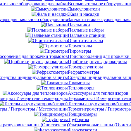
Вспомогательное оборудование
Дымоуловители
Жала и насадки
Запчасти и аксессуары для пая
Паяльники
Паяльные наборы
Паяльные станции
Очистители жала
Термостолы
Пирометры
Приспособления для прокачки
Пробники, щупы, крокодилы
Терморегуляторы
Рефрактометры
Средства индивидуальной защ
Тахометры
Тепловизоры
Аксессуары для тепловизоров
Термометры / Измерители тем
Тестеры аккумуляторов/батаре
Термогигрометры / Гигрометры
Толщиномеры
Труборезы
Ультразвуковые ванны (Очисти
Фазоуказатели