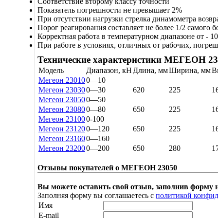
Соответствие второму классу точности
Показатель погрешности не превышает 2%
При отсутствии нагрузки стрелка динамометра возв
Порог реагирования составляет не более 1/2 самого 
Корректная работа в температурном диапазоне от - 1
При работе в условиях, отличных от рабочих, погреш
Технические характеристики МЕГЕОН 23
Модель
Диапазон, кН
Длина, мм
Ширина, мм
В
Мегеон 23010
0—10
Мегеон 23030
0—30
620
225
1
Мегеон 23050
0—50
Мегеон 23080
0—80
650
225
1
Мегеон 23100
0-100
Мегеон 23120
0—120
650
225
1
Мегеон 23160
0—160
Мегеон 23200
0—200
650
280
1
Отзывы покупателей о МЕГЕОН 23050
Вы можете оставить свой отзыв, заполнив форму 
Заполняя форму вы соглашаетесь с
политикой конфи
Имя
E-mail