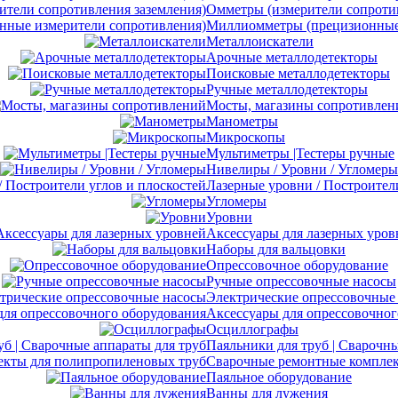
Омметры (измерители сопротив
Миллиомметры (прецизионные 
Металлоискатели
Арочные металлодетекторы
Поисковые металлодетекторы
Ручные металлодетекторы
Мосты, магазины сопротивлен
Манометры
Микроскопы
Мультиметры |Тестеры ручные
Нивелиры / Уровни / Угломеры
Лазерные уровни / Построител
Угломеры
Уровни
Аксессуары для лазерных уров
Наборы для вальцовки
Опрессовочное оборудование
Ручные опрессовочные насосы
Электрические опрессовочные
Аксессуары для опрессовочног
Осциллографы
Паяльники для труб | Сварочны
Сварочные ремонтные комплек
Паяльное оборудование
Ванны для лужения