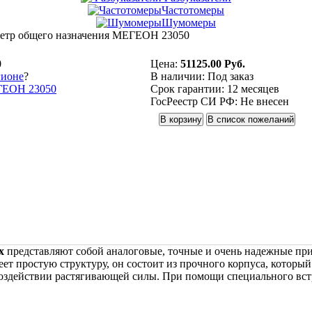
Частотомеры
Шумомеры
етр общего назначения МЕГЕОН 23050
0
Цена:
51125.00 Руб.
гионе
?
В наличии:
Под заказ
Срок гарантии:
12 месяцев
ГосРеестр СИ РФ:
Не внесен
х
представляют собой аналоговые, точные и очень надежные пр
ет простую структуру, он состоит из прочного корпуса, которы
оздействии растягивающей силы. При помощи специального встр