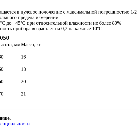
ращается в нулевое положение с максимальной погрешностью 1/
большого предела измерений
0°C до +45°С при относительной влажности не более 80%
ность прибора возрастает на 0,2 на каждые 10°С
050
ысота, мм
Масса, кг
60
16
60
18
60
20
70
21
ниже.
денциальности