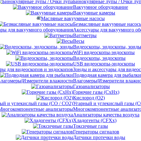
Бинокулярные лупы / Очки лу
Вакуумное оборудование
Вакуумные камеры
Масляные вакуумные насосы
Безмасляные вакуумные насос
Аксессуары для вакуумного об
Ваттметры
Весы
Видеоскопы, эндоскопы, зонд
WiFi видеоскопы-эндоскопы
Видеоскопы, эндоскопы
USB видеоскопы-эндоскопы
Зонды и аксессуары для видео
Подводная камера для рыбалки
Влагомеры|Измерители влажн
Газоанализаторы
Горючие газы (CxHx)
Кислород (O2)
Угарный и углекислый газы (C
Многокомпонентные анализат
Анализаторы качества воздуха
Хладогенты (CFXx)
Токсичные газы
Генераторы сигналов
Датчики протечки воды