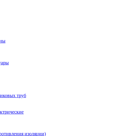
оны
уары
тиковых труб
ектрические
ротивления изоляции)