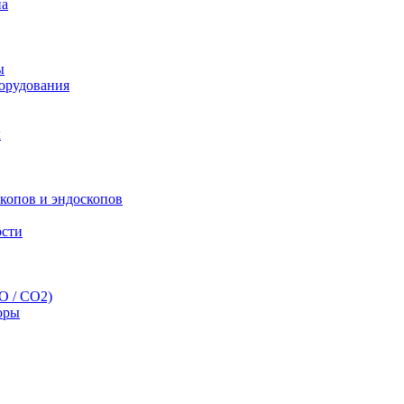
па
ы
орудования
ы
скопов и эндоскопов
ости
O / CO2)
оры