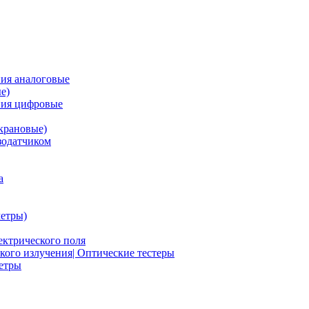
ия аналоговые
е)
ния цифровые
крановые)
зодатчиком
а
етры)
ектрического поля
ого излучения| Оптические тестеры
метры