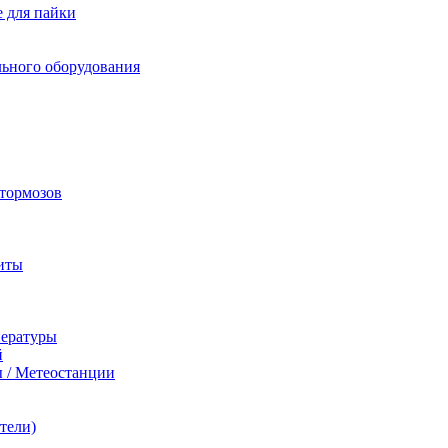
 для пайки
льного оборудования
 тормозов
иты
пературы
й
 / Метеостанции
тели)