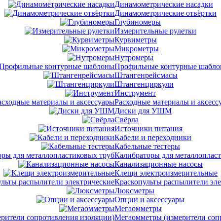
Динамометрические насадки
Динамометрические отвёртки
Глубиномеры
Измерительные рулетки
Курвиметры
Микрометры
Нутромеры
Профильные контурные шабл
Штангенрейсмасы
Штангенциркули
Инструмент
Расходные материалы и аксесс
Диски для УШМ
Свёрла
Источники питания
Кабели и переходники
Кабельные тестеры
Калибраторы для металлоплас
Канализационные насосы
Клещи электроизмерительные
Краскопульты распылители эл
Люксметры
Опции и аксессуары
Мегаомметры
Мегаомметры (измерители соп