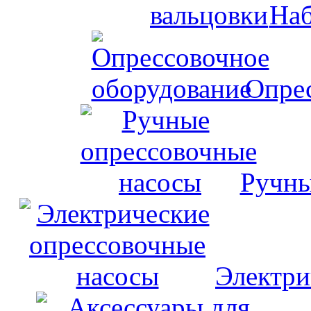
Наб
Опрес
Ручны
Электри