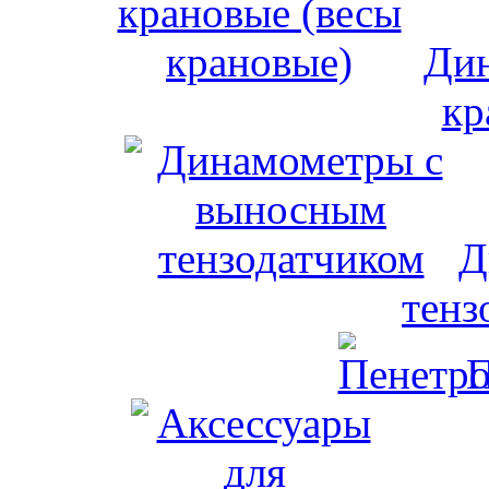
Дин
кр
Д
тенз
П