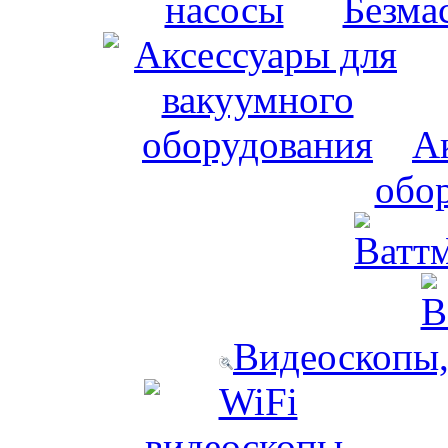
Безма
А
обо
Видеоскопы,