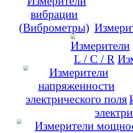
Измери
Изм
электри