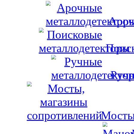
Ароч
Поис
Ручн
Мосты