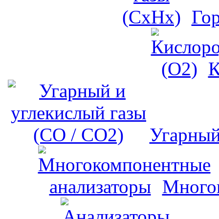
Го
К
Угарный
Много