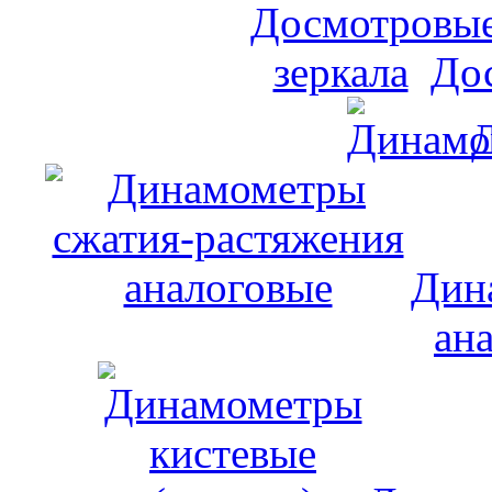
До
Дин
ан