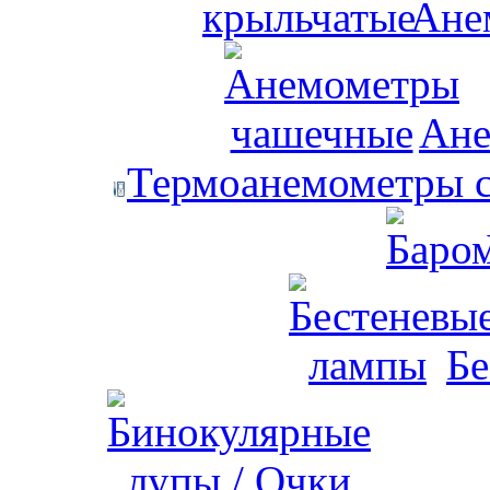
Ане
Ане
Термоанемометры с
Бе