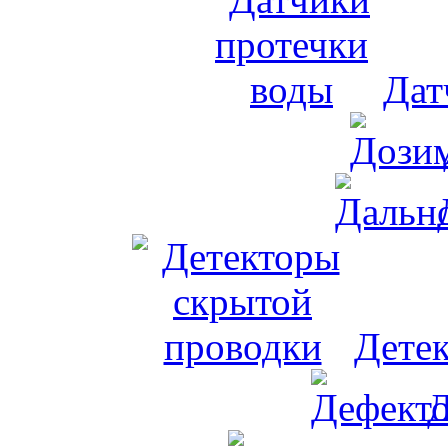
Дат
Дете
Д