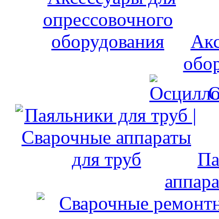
Акс
обо
О
Па
аппара