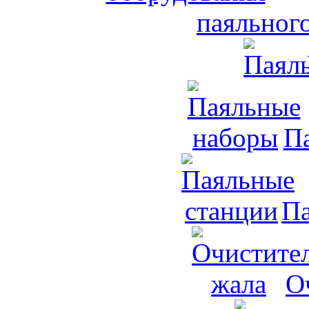
паяльног
П
Па
О