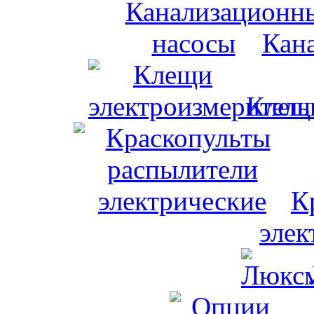
Кан
Клещи
К
элек