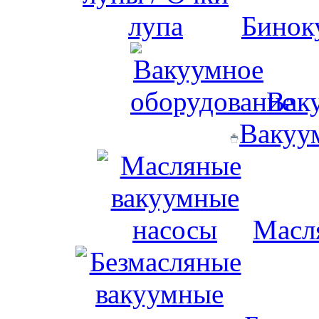
Бинок
Вак
Вакуу
Масл