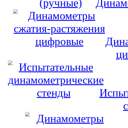
Динам
Дина
ци
Испыт