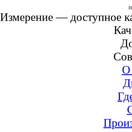
Н
Измерение — доступное 
Кач
Д
Сов
О
Д
Гд
Прои