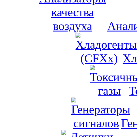
Анали
Хл
Т
Ге