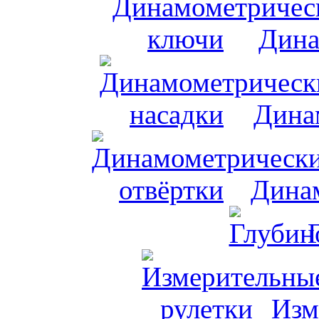
Дина
Дина
Динам
Изм