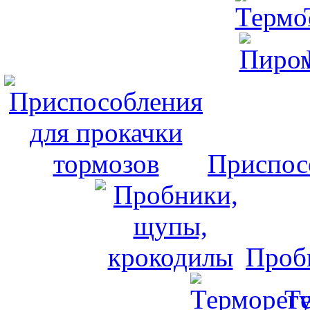
Приспос
Проб
Т