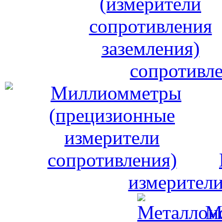
сопротивле
измерители
М