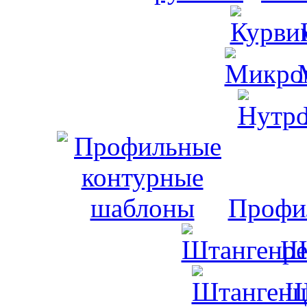
Профи
Ш
Ш