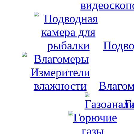
видеоскоп
Подво
Влагом
Г