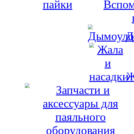
Вспом
Д
Ж