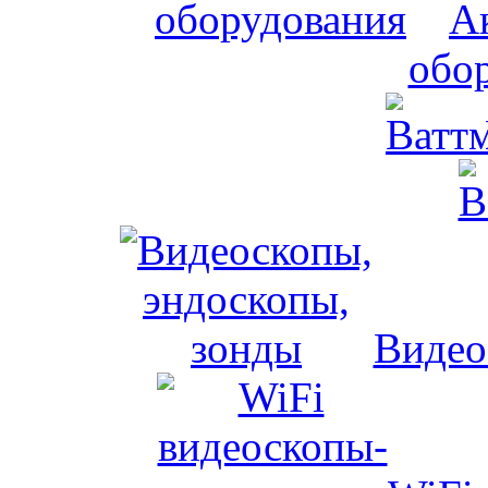
А
обо
Видео