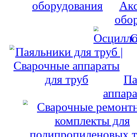
Акс
обо
О
Па
аппара