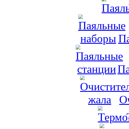
П
Па
О