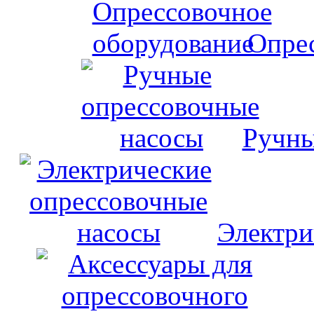
Опрес
Ручны
Электри