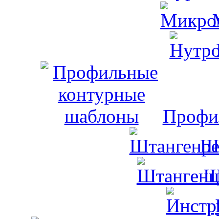
Профи
Ш
Ш