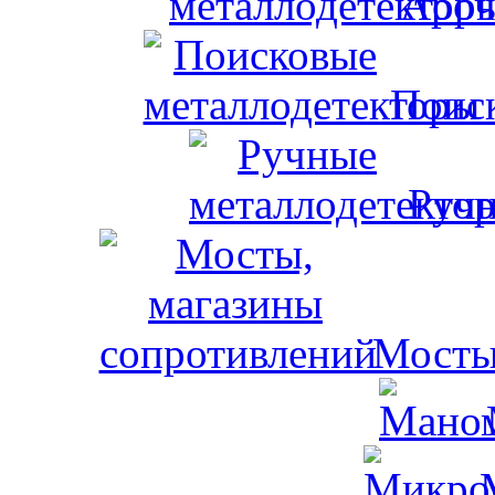
Ароч
Поис
Ручн
Мосты