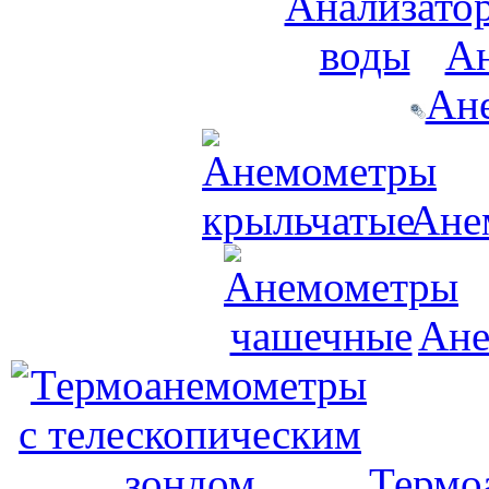
Ан
Ан
Ане
Ане
Термо