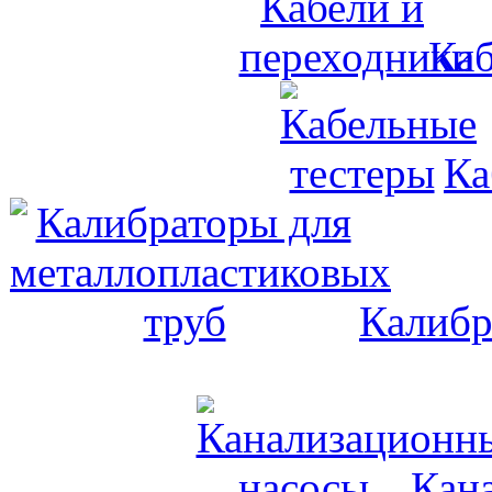
Каб
Ка
Калибр
Кан