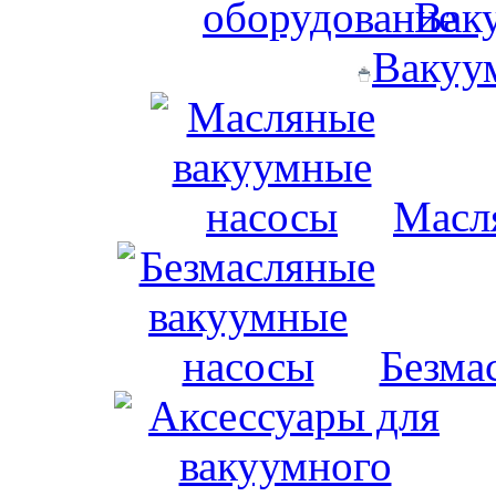
Вак
Вакуу
Масл
Безма