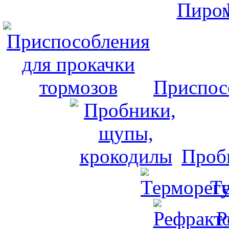
Приспос
Проб
Т
Р