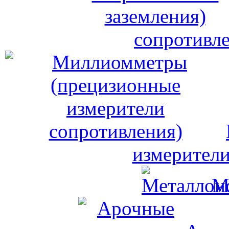
сопротивле
измерители
М