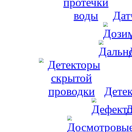
Дат
Дете
Д