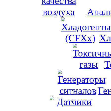
Анали
Хл
Т
Ге