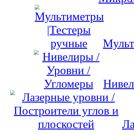
Мульт
Нивел
Ла