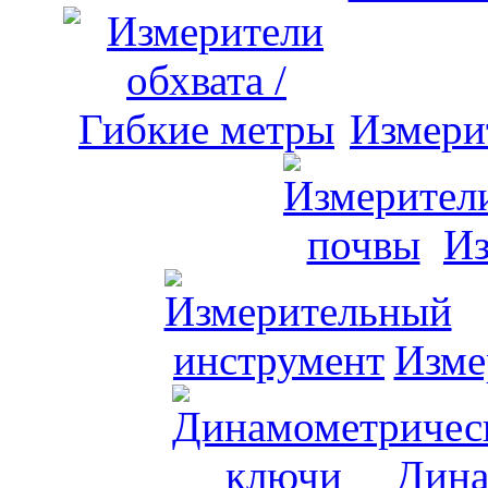
Измери
Из
Изме
Дина