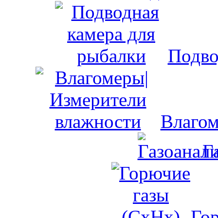
Подво
Влагом
Г
Го