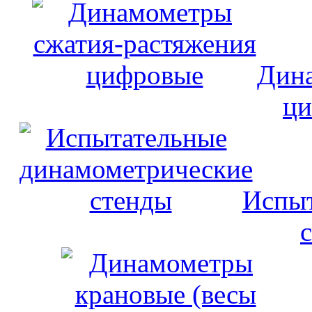
Дина
ци
Испыт