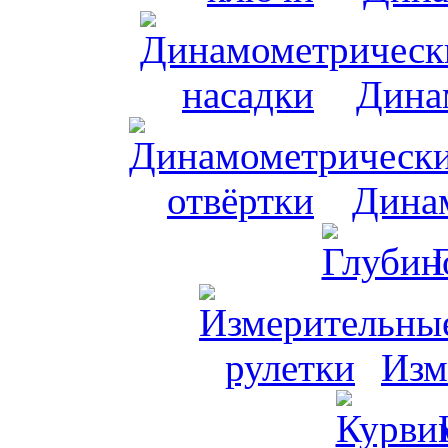
Дина
Динам
Изм