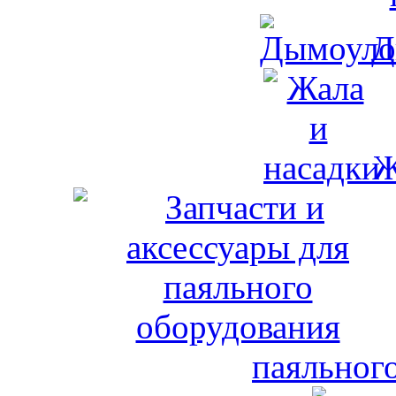
Д
Ж
паяльног