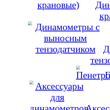
Дин
кр
Д
тенз
П
Аксес