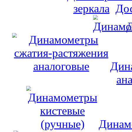
До
Дин
ан
Динам