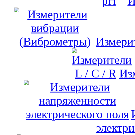
И
Измери
Изм
электри