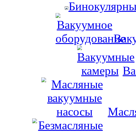
Бинокулярны
Вак
Ва
Масл