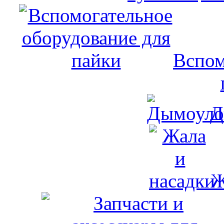
Вспом
Д
Ж