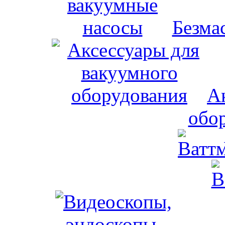
Безма
А
обо