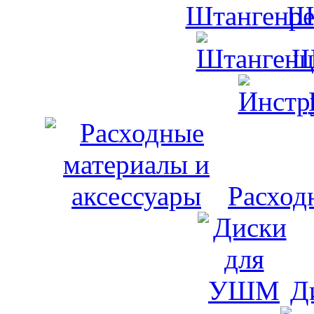
Ш
Ш
Расход
Д