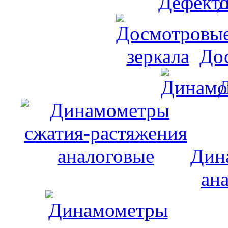
Д
До
Дин
ан