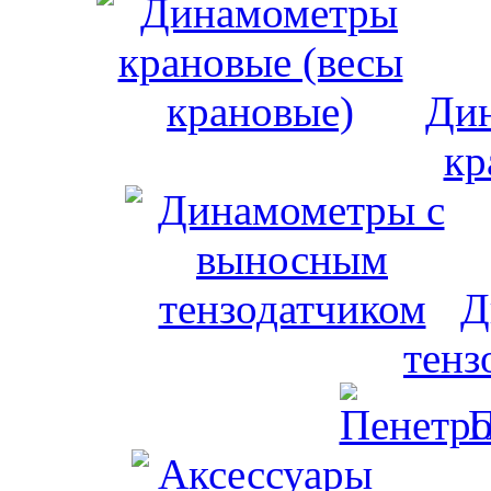
Дин
кр
Д
тенз
П