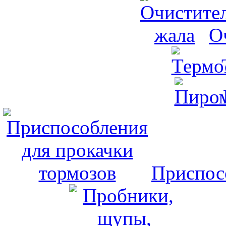
О
Приспос