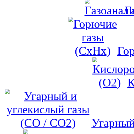
Г
Го
К
Угарный