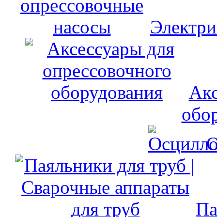
Электри
Акс
обо
О
Па