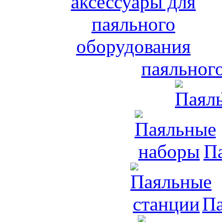
паяльног
П
Па