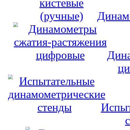
Динам
Дина
ци
Испыт