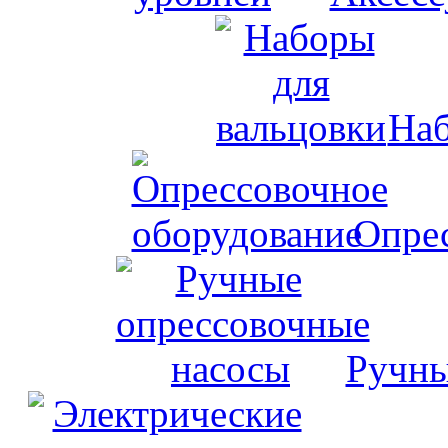
Наб
Опрес
Ручны