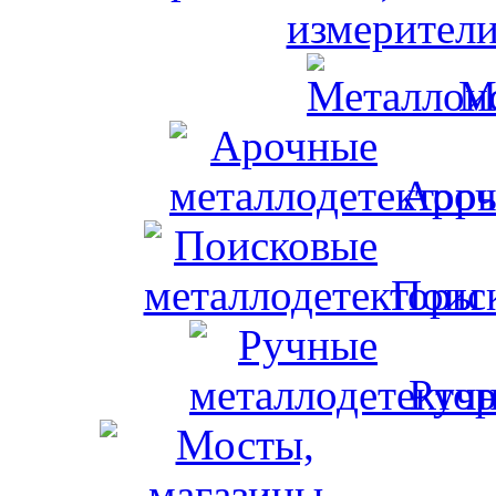
измерители
М
Ароч
Поис
Ручн