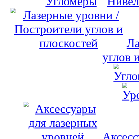
Нивел
Ла
углов 
Аксесс