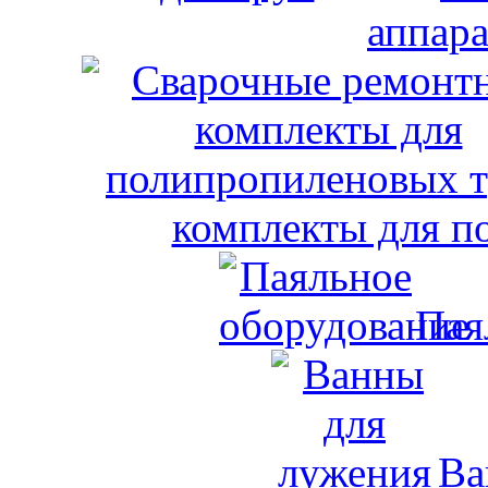
аппара
комплекты для п
Пая
Ва