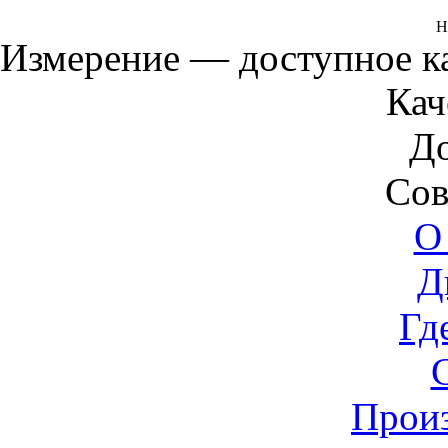
Н
Измерение — доступное 
Кач
Д
Сов
О
Д
Гд
Прои