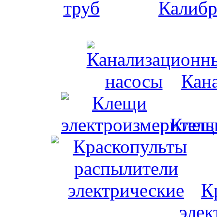
Калибр
Кан
Клещи
К
элек