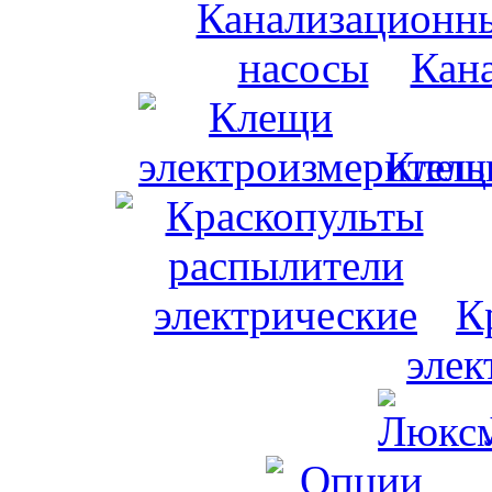
Кан
Клещи
К
элек