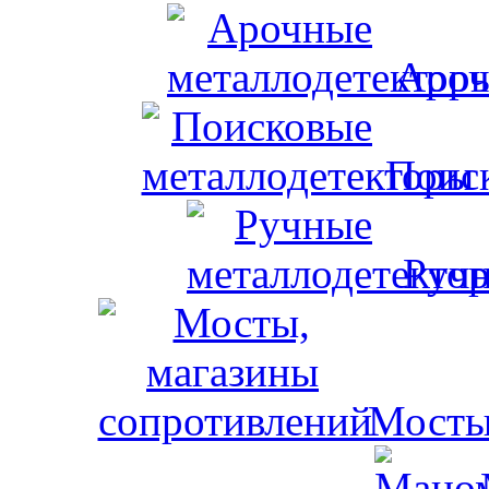
Ароч
Поис
Ручн
Мосты