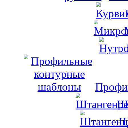
Профи
Ш
Ш