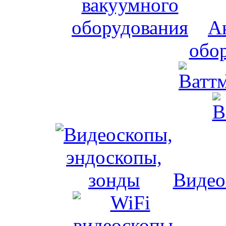
А
обо
Видео