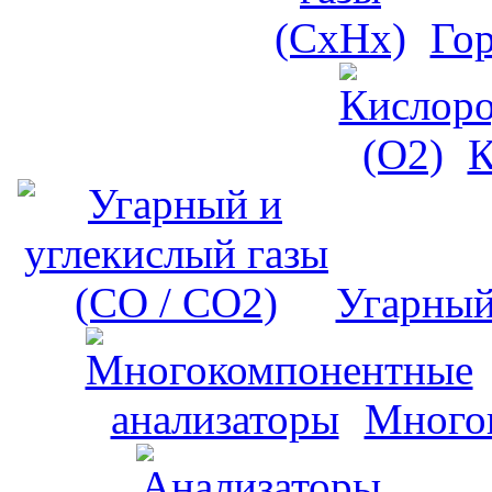
Го
К
Угарный
Много