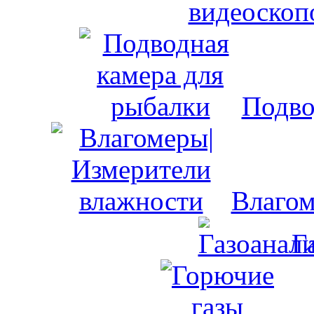
видеоскоп
Подво
Влагом
Г