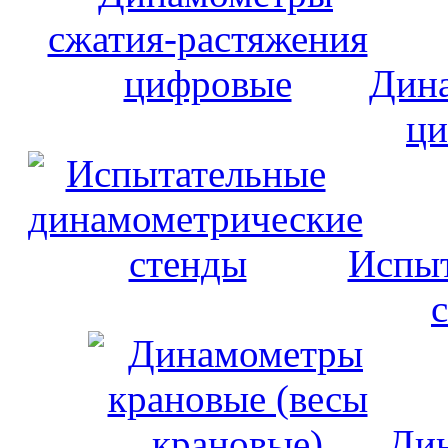
Дина
ци
Испыт
Дин