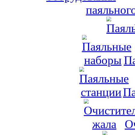
паяльног
П
Па
О