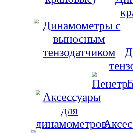
кр
Д
тенз
П
Аксес