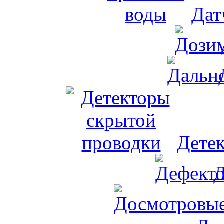
Дат
Дете
Д