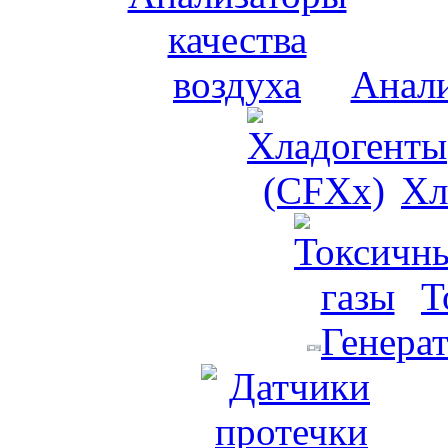
Анали
Хл
Т
Генера