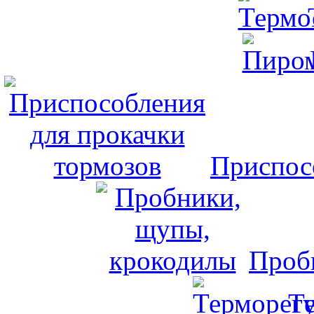
Приспос
Проб
Т