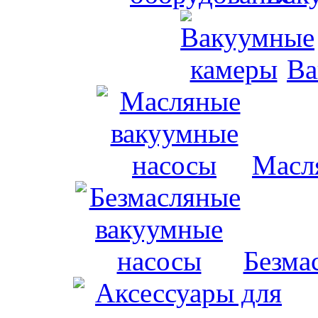
Ва
Масл
Безма