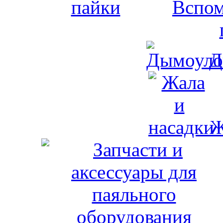
Вспом
Д
Ж