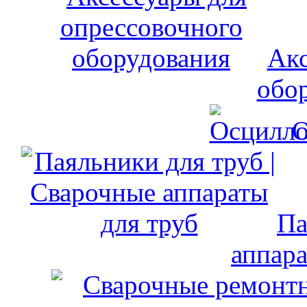
Акс
обо
О
Па
аппара