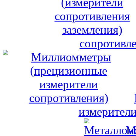
сопротивле
измерители
М