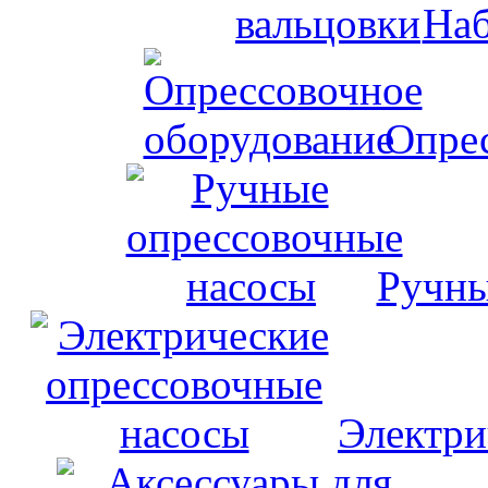
Наб
Опрес
Ручны
Электри