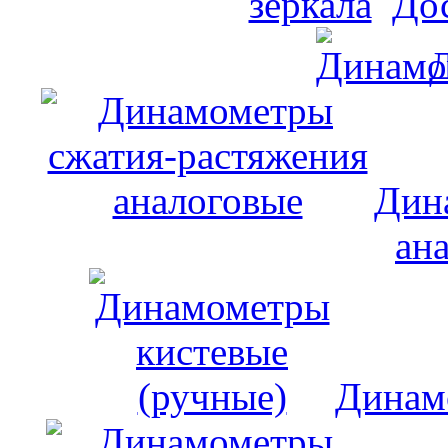
До
Дин
ан
Динам