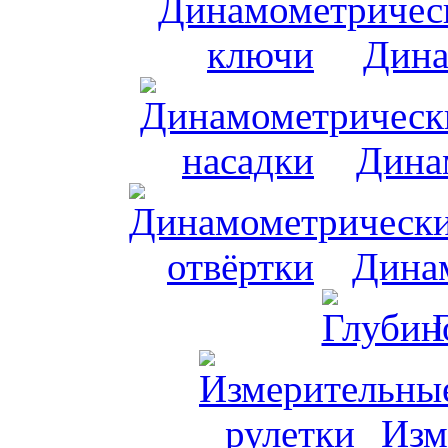
Дина
Дина
Динам
Изм