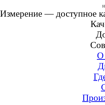
Н
Измерение — доступное 
Кач
Д
Сов
О
Д
Гд
Прои