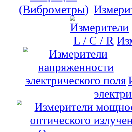
Измери
Изм
электри