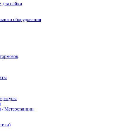
 для пайки
льного оборудования
 тормозов
иты
пературы
й
 / Метеостанции
тели)