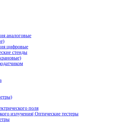
ия аналоговые
е)
ния цифровые
ские стенды
крановые)
зодатчиком
а
етры)
ектрического поля
ого излучения| Оптические тестеры
метры