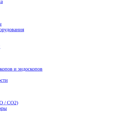
па
ы
орудования
ы
скопов и эндоскопов
ости
O / CO2)
оры