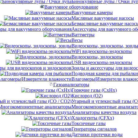
Бинокулярные лупы / Очки лу
Вакуумное оборудование
Вакуумные камеры
Масляные вакуумные насосы
Безмасляные вакуумные насос
Аксессуары для вакуумного об
Ваттметры
Весы
Видеоскопы, эндоскопы, зонд
WiFi видеоскопы-эндоскопы
Видеоскопы, эндоскопы
USB видеоскопы-эндоскопы
Зонды и аксессуары для видео
Подводная камера для рыбалки
Влагомеры|Измерители влажн
Газоанализаторы
Горючие газы (CxHx)
Кислород (O2)
Угарный и углекислый газы (C
Многокомпонентные анализат
Анализаторы качества воздуха
Хладогенты (CFXx)
Токсичные газы
Генераторы сигналов
Датчики протечки воды