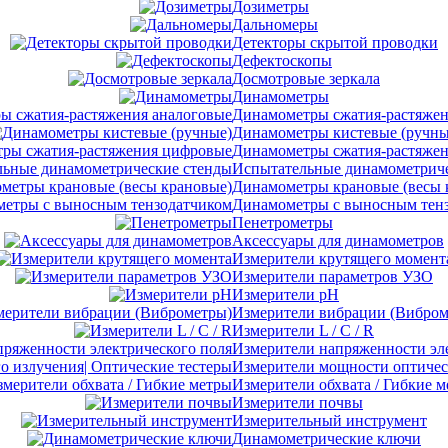
Дозиметры
Дальномеры
Детекторы скрытой проводки
Дефектоскопы
Досмотровые зеркала
Динамометры
Динамометры сжатия-растяжен
Динамометры кистевые (ручны
Динамометры сжатия-растяже
Испытательные динамометриче
Динамометры крановые (весы 
Динамометры с выносным тен
Пенетрометры
Аксессуары для динамометров
Измерители крутящего момент
Измерители параметров УЗО
Измерители pH
Измерители вибрации (Вибром
Измерители L / C / R
Измерители напряженности эл
Измерители мощности оптическ
Измерители обхвата / Гибкие 
Измерители почвы
Измерительный инструмент
Динамометрические ключи