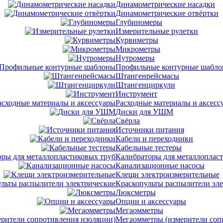
Динамометрические насадки
Динамометрические отвёртки
Глубиномеры
Измерительные рулетки
Курвиметры
Микрометры
Нутромеры
Профильные контурные шабл
Штангенрейсмасы
Штангенциркули
Инструмент
Расходные материалы и аксесс
Диски для УШМ
Свёрла
Источники питания
Кабели и переходники
Кабельные тестеры
Калибраторы для металлоплас
Канализационные насосы
Клещи электроизмерительные
Краскопульты распылители эл
Люксметры
Опции и аксессуары
Мегаомметры
Мегаомметры (измерители соп