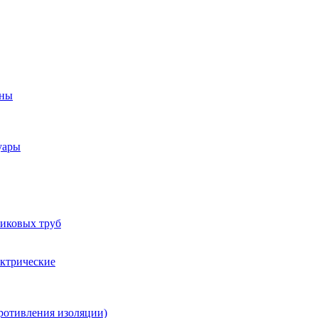
оны
уары
тиковых труб
ектрические
ротивления изоляции)