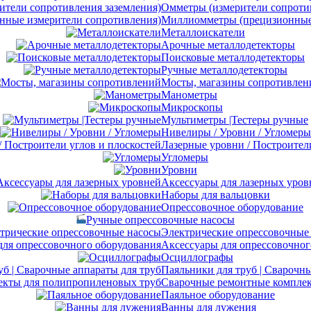
Омметры (измерители сопротив
Миллиомметры (прецизионные 
Металлоискатели
Арочные металлодетекторы
Поисковые металлодетекторы
Ручные металлодетекторы
Мосты, магазины сопротивлен
Манометры
Микроскопы
Мультиметры |Тестеры ручные
Нивелиры / Уровни / Угломеры
Лазерные уровни / Построител
Угломеры
Уровни
Аксессуары для лазерных уров
Наборы для вальцовки
Опрессовочное оборудование
Ручные опрессовочные насосы
Электрические опрессовочные
Аксессуары для опрессовочног
Осциллографы
Паяльники для труб | Сварочны
Сварочные ремонтные комплек
Паяльное оборудование
Ванны для лужения