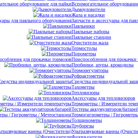
Вспомогательное оборудование
Дымоуловители
Жала и насадки
Запчасти и аксессуары для пая
Паяльники
Паяльные наборы
Паяльные станции
Очистители жала
Термостолы
Пирометры
Приспособления для прокачки
Пробники, щупы, крокодилы
Терморегуляторы
Рефрактометры
Средства индивидуальной защ
Тахометры
Тепловизоры
Аксессуары для тепловизоров
Термометры / Измерители тем
Тестеры аккумуляторов/батаре
Термогигрометры / Гигрометры
Толщиномеры
Труборезы
Ультразвуковые ванны (Очисти
Фазоуказатели