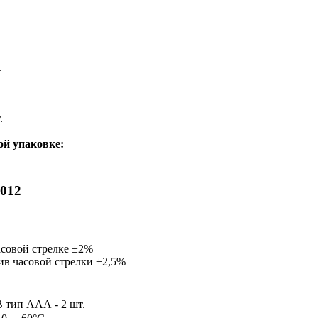
.
.
ой упаковке:
012
асовой стрелке ±2%
ив часовой стрелки ±2,5%
В тип ААА - 2 шт.