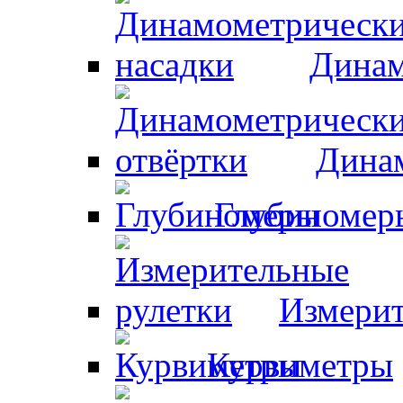
Динам
Динам
Глубиномер
Измерит
Курвиметры