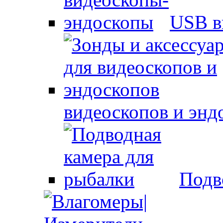
USB в
видеоскопов и энд
Подв