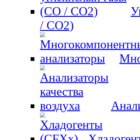
У
/ CO2)
Мно
Анали
Хладоген