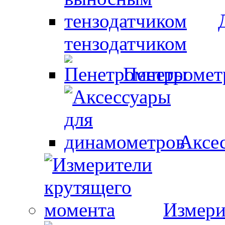
тензодатчиком
Пенетроме
Аксе
Измери