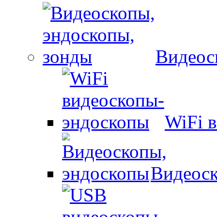
Видеос
WiFi 
Видеоск