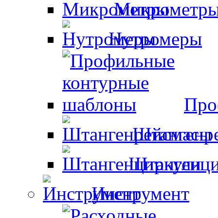
Микрометр
Нутромеры
Про
Штангенр
Штангенци
Инструмент