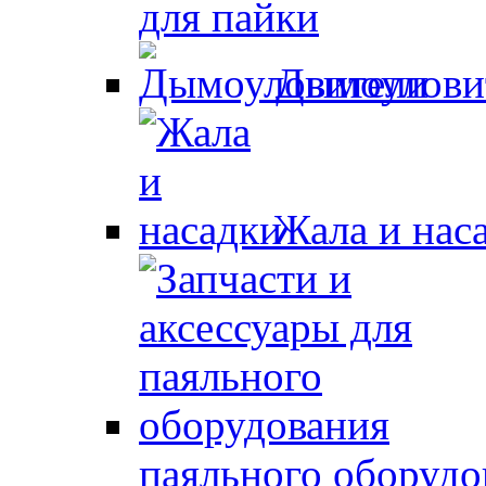
для пайки
Дымоулови
Жала и нас
паяльного оборудо