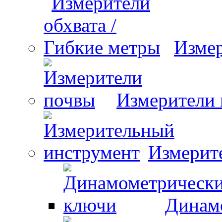
Измер
Измерители
Измерит
Динам