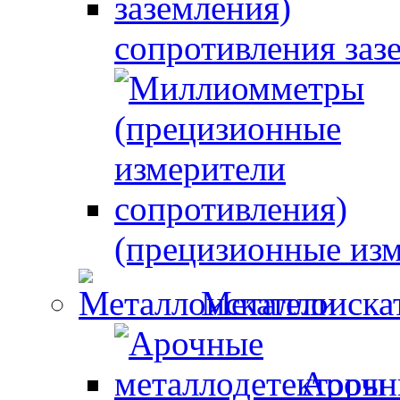
сопротивления заз
(прецизионные изм
Металлоиска
Арочн