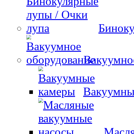
Биноку
Вакуумно
Вакуумны
Масля