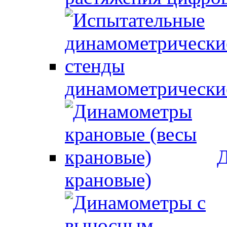
динамометрически
Д
крановые)