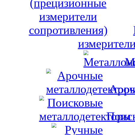
измерители
М
Ароч
Поис