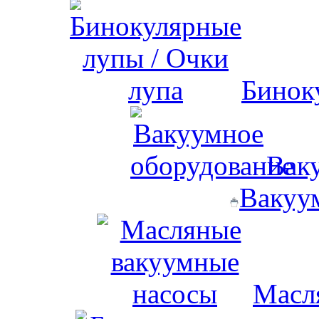
Бинок
Вак
Вакуу
Масл