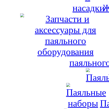
Ж
паяльног
П