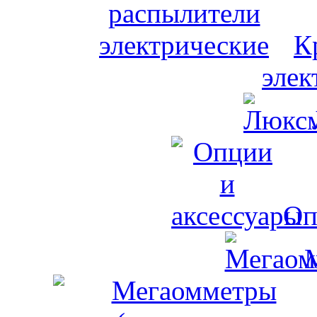
К
элек
Оп