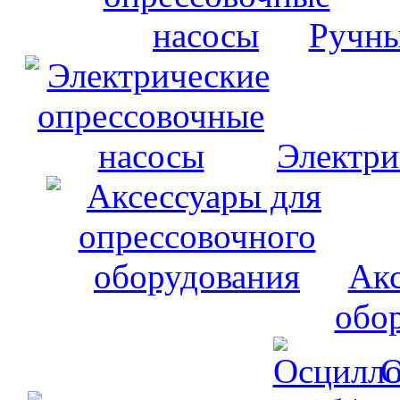
Ручны
Электри
Акс
обо
О