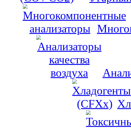
Много
Анали
Хл