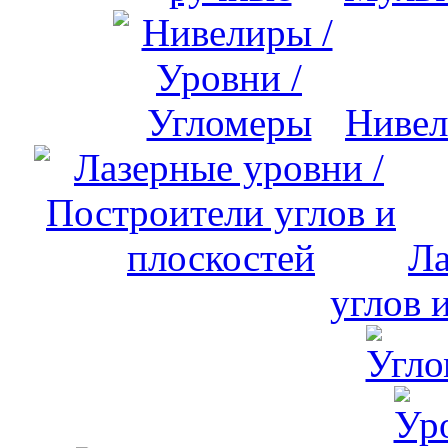
Нивел
Ла
углов 