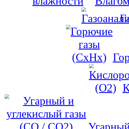
Влагом
Г
Го
К
Угарный