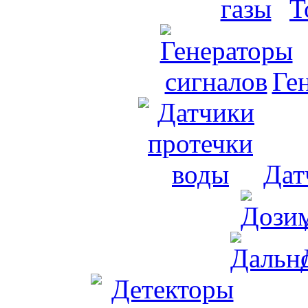
Т
Ге
Дат