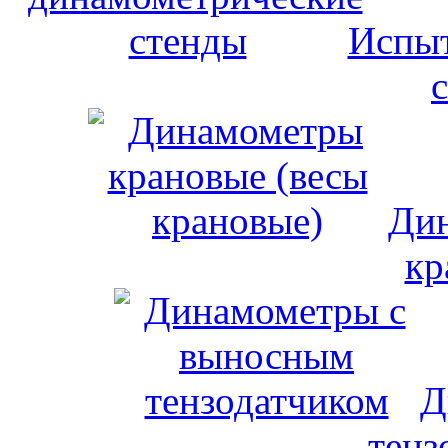
Испыт
Дин
кр
Д
тенз