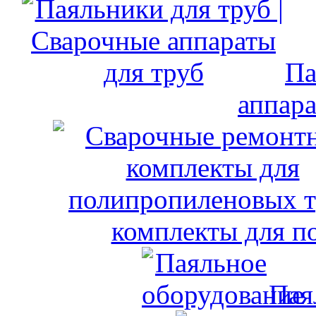
Па
аппара
комплекты для п
Пая