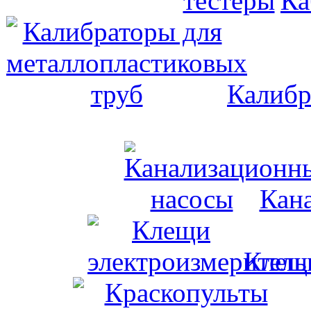
Ка
Калибр
Кан
Клещи