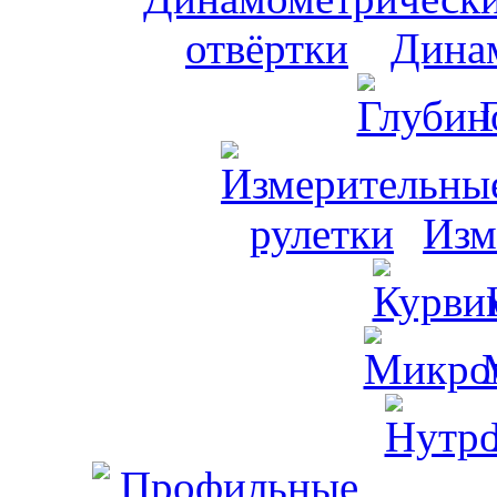
Динам
Изм