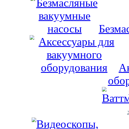
Безма
А
обо