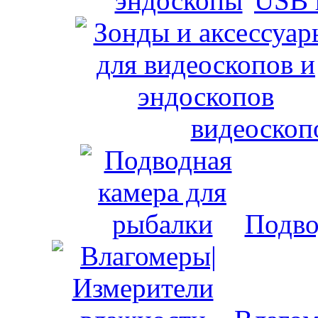
USB 
видеоскоп
Подво