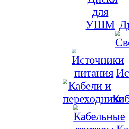
Д
Ис
Каб