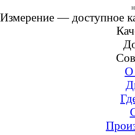
Н
Измерение — доступное 
Кач
Д
Сов
О
Д
Гд
Прои