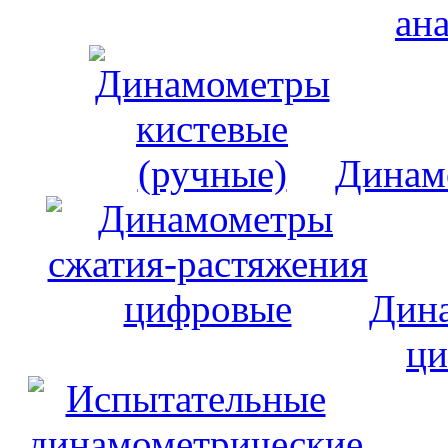
ан
Динам
Дина
ци