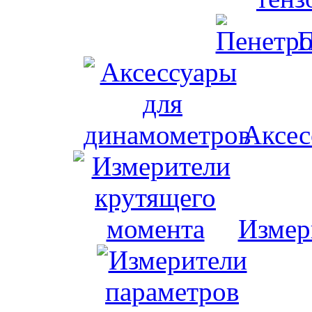
П
Аксес
Измер