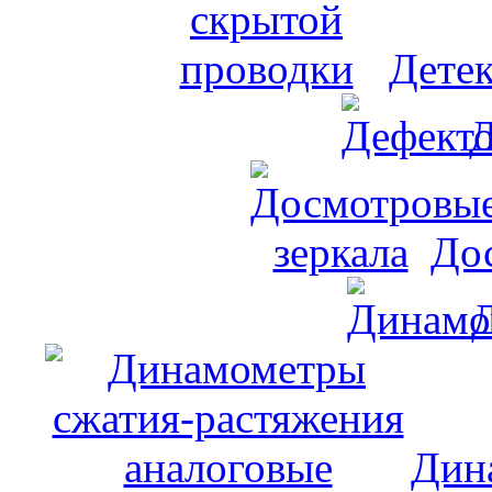
Дете
Д
До
Дин