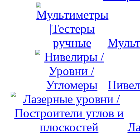
Мульт
Нивел
Ла