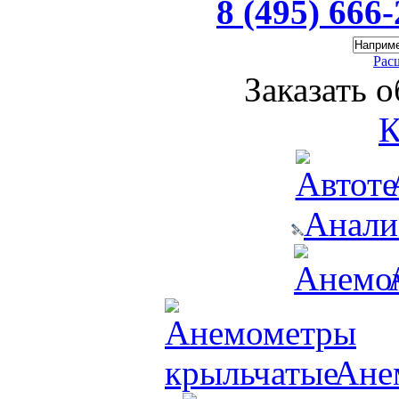
8 (495) 666
Рас
Заказать 
К
Анали
Ане