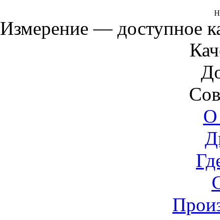
Н
Измерение — доступное 
Кач
Д
Сов
О
Д
Гд
Прои