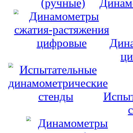
Динам
Дина
ци
Испыт