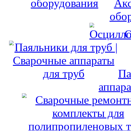
Акс
обо
О
Па
аппара