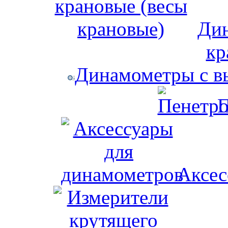
Дин
кр
Динамометры с в
П
Аксес