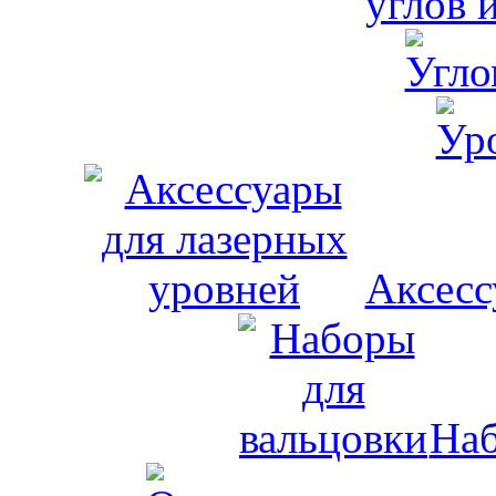
углов 
Аксесс
Наб