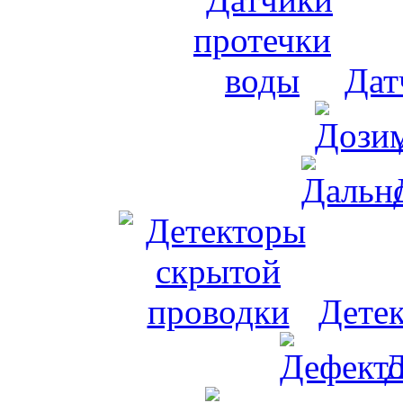
Дат
Дете
Д