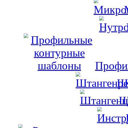
Профи
Ш
Ш