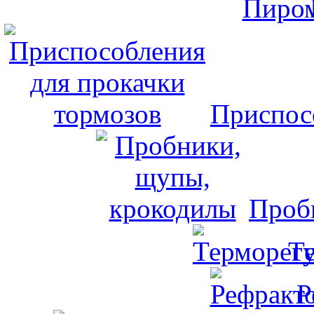
Приспос
Проб
Т
Р