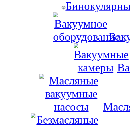
Бинокулярны
Вак
Ва
Масл