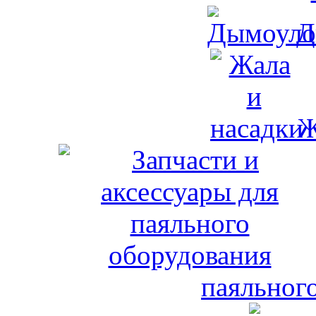
Д
Ж
паяльног