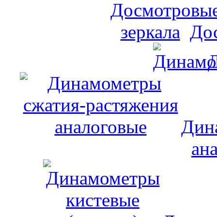
До
Дин
ан