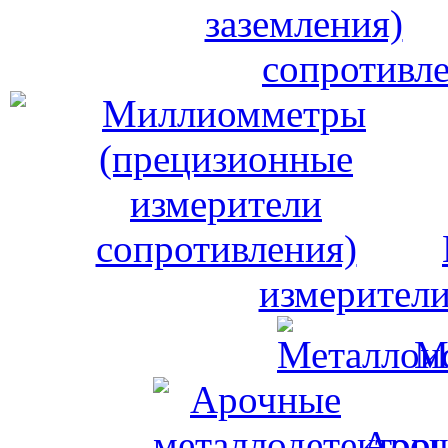
сопротивле
измерители
М
Ароч