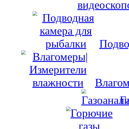
видеоскоп
Подво
Влагом
Г