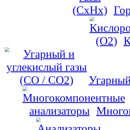
Го
К
Угарный
Много