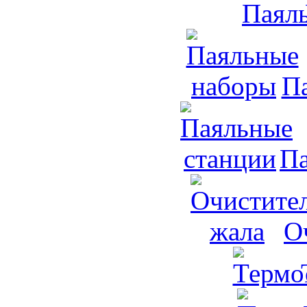
П
Па
О