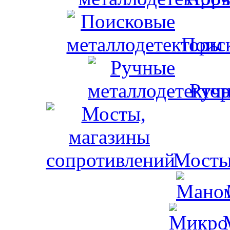
Поис
Ручн
Мосты