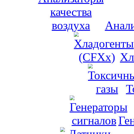
Анали
Хл
Т
Ге