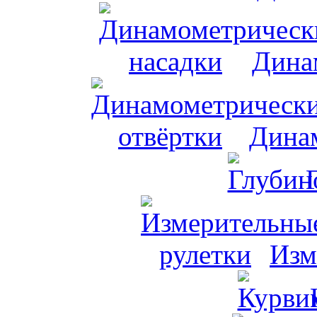
Дина
Динам
Изм