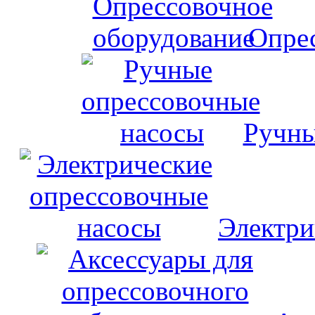
Опрес
Ручны
Электри