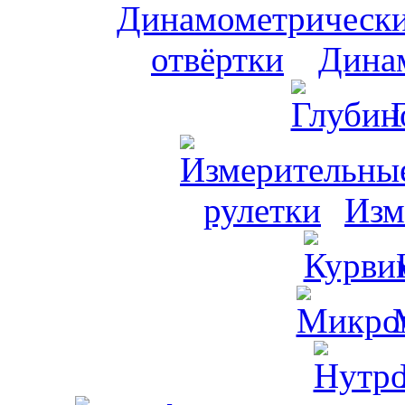
Динам
Изм