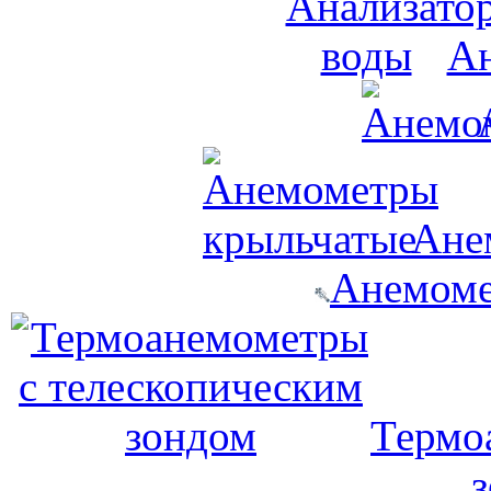
Ан
Ане
Анемоме
Термо