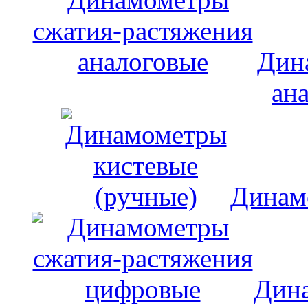
Дин
ан
Динам
Дина