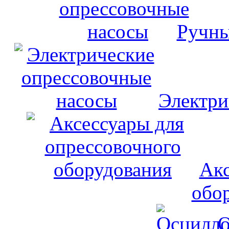
Ручны
Электри
Акс
обо
О