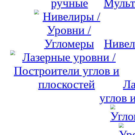
Мульт
Нивел
Ла
углов 