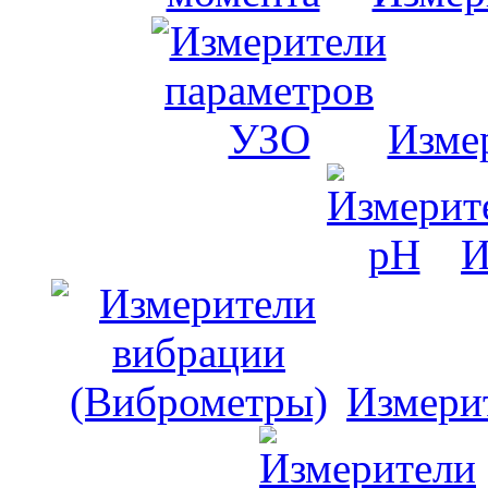
Изме
И
Измери