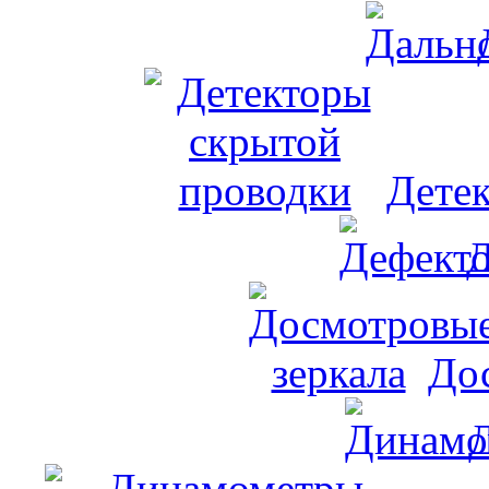
Дете
Д
До