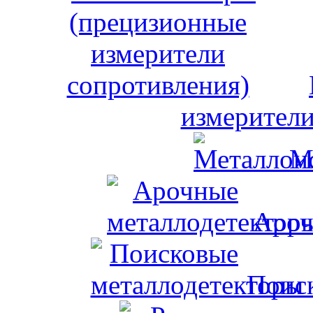
измерители
М
Ароч
Поис