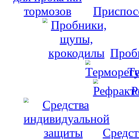
Приспос
Проб
Т
Р
Средст