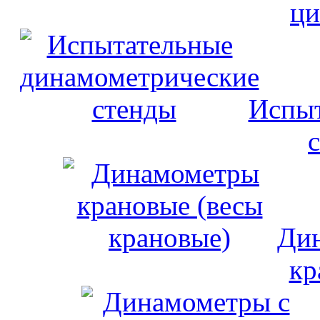
ци
Испыт
Дин
кр