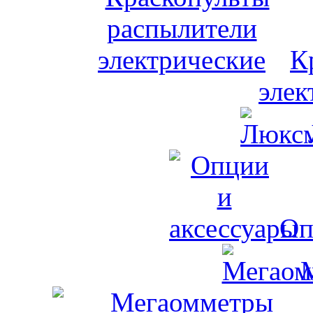
К
элек
Оп