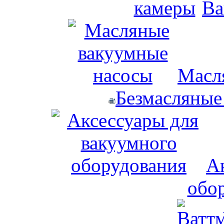
Ва
Масл
Безмасляные
А
обо