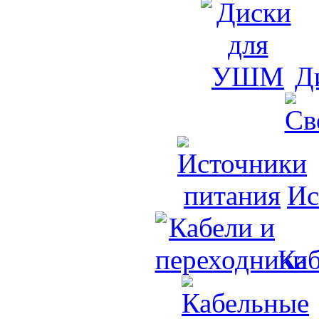
Д
Ис
Каб