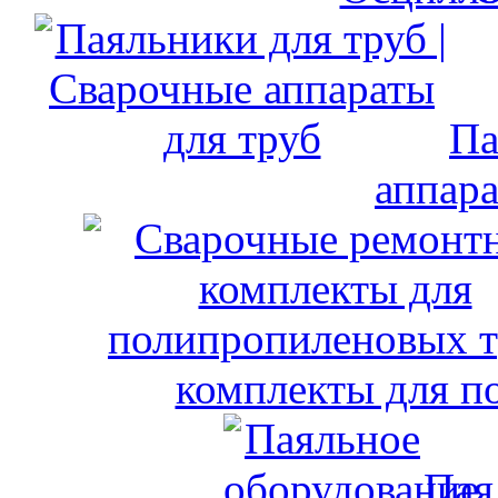
Па
аппара
комплекты для п
Пая