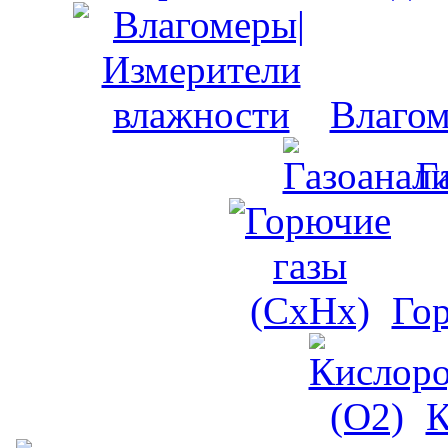
Влагом
Г
Го
К