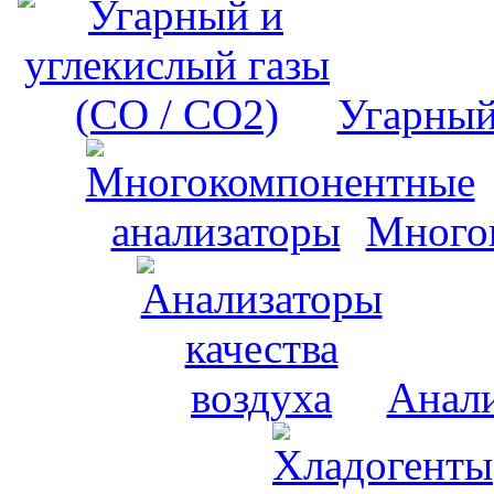
Угарный
Много
Анали