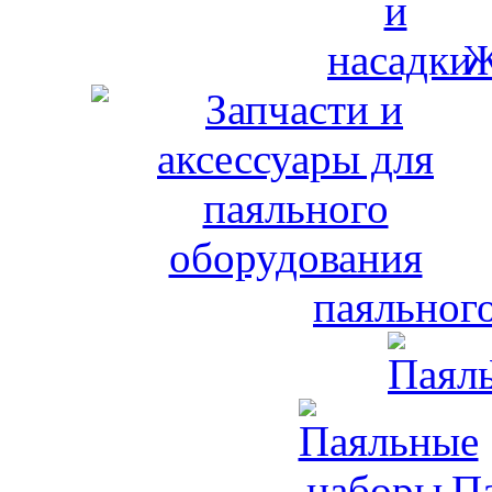
Ж
паяльног
П