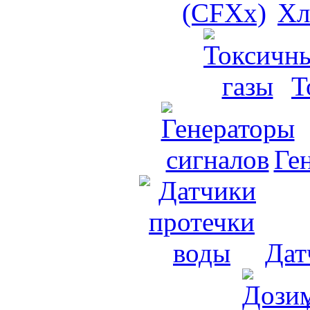
Хл
Т
Ге
Дат