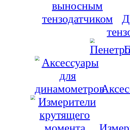
Д
тенз
П
Аксес
Измер