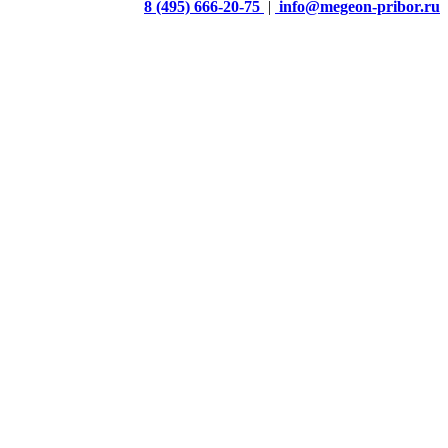
8 (495) 666-20-75
|
info@megeon-pribor.ru