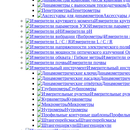
Д
Пенетрометры
Аксессуары 
Измерители крут
Измерители параме
Измерители pH
Измерители 
Измерители L / C / R
Измерители о
Измерители почвы
Измерительный инст
Динамометриче
Динамометриче
Динамометрич
Глубиномеры
Измерительные рул
Курвиметры
Микрометры
Нутромеры
Профильн
Штангенрейсмасы
Штангенциркули