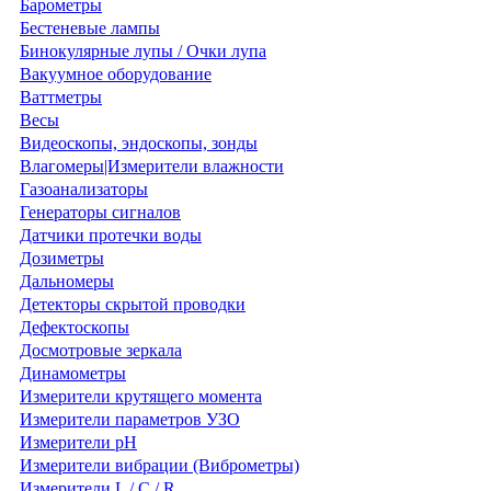
Барометры
Бестеневые лампы
Бинокулярные лупы / Очки лупа
Вакуумное оборудование
Ваттметры
Весы
Видеоскопы, эндоскопы, зонды
Влагомеры|Измерители влажности
Газоанализаторы
Генераторы сигналов
Датчики протечки воды
Дозиметры
Дальномеры
Детекторы скрытой проводки
Дефектоскопы
Досмотровые зеркала
Динамометры
Измерители крутящего момента
Измерители параметров УЗО
Измерители pH
Измерители вибрации (Виброметры)
Измерители L / C / R