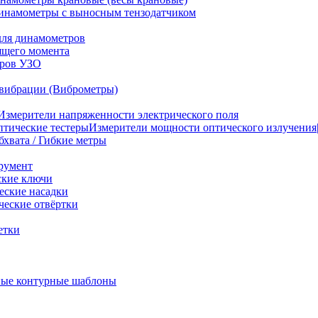
инамометры с выносным тензодатчиком
для динамометров
ящего момента
тров УЗО
вибрации (Виброметры)
Измерители напряженности электрического поля
Измерители мощности оптического излучения|
бхвата / Гибкие метры
румент
ские ключи
ские насадки
еские отвёртки
етки
ые контурные шаблоны