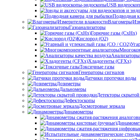
USB видеоскоп
Подводная к
Влагомеры|Из
Газоанализаторы
Горючие газы (CxHx)
Кислород (O2)
Уга
Многоком
Анализаторы 
Хладогенты (CFXx)
Токсичные газы
Генераторы сигналов
Датчики протечки воды
Дозиметры
Дальномеры
Детекторы скрытой
Дефектоскопы
Досмотровые зеркала
Динамометры
Динамомет
Ди