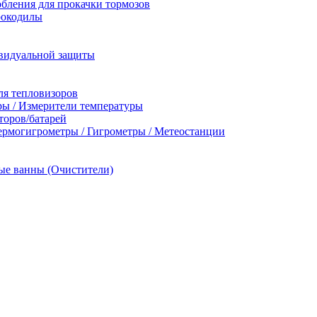
бления для прокачки тормозов
рокодилы
видуальной защиты
ля тепловизоров
ы / Измерители температуры
торов/батарей
ермогигрометры / Гигрометры / Метеостанции
ые ванны (Очистители)