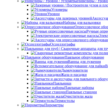
Нивелиры / Уровн
Угломеры
Уровни
Аксессуа
Наборы для вальцовки
Опрессовочное обо
Ручные опре
Элек
Осциллографы
Паяльное оборудование
Ванны для лужения
В
Дымоуловители
Жала и насадки
Паяльники
Паяльные наборы
Паяльные станции
Очистители жала
Термостолы
Пирометры