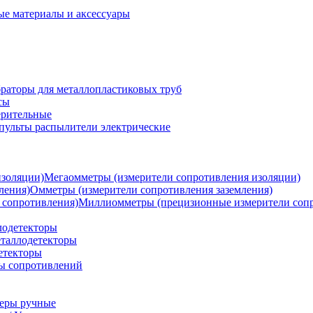
ые материалы и аксессуары
раторы для металлопластиковых труб
сы
ерительные
пульты распылители электрические
Мегаомметры (измерители сопротивления изоляции)
Омметры (измерители сопротивления заземления)
Миллиомметры (прецизионные измерители сопр
лодетекторы
таллодетекторы
етекторы
ы сопротивлений
теры ручные