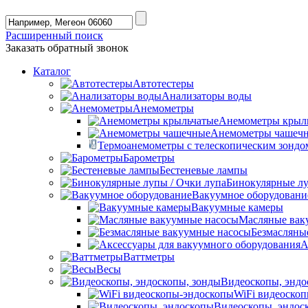
Расширенный поиск
Заказать обратный звонок
Каталог
Автотестеры
Анализаторы воды
Анемометры
Анемометры крыл
Анемометры чашеч
Термоанемометры с телескопическим зондо
Барометры
Бестеневые лампы
Бинокулярные лу
Вакуумное оборудовани
Вакуумные камеры
Масляные вак
Безмасляны
А
Ваттметры
Весы
Видеоскопы, эндо
WiFi видеоско
Видеоскопы, эндос