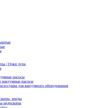
ьчатые
ные
м
пы / Очки лупа
е
уумные насосы
е вакуумные насосы
ксессуары для вакуумного оборудования
скопы, зонды
пы-эндоскопы
копы