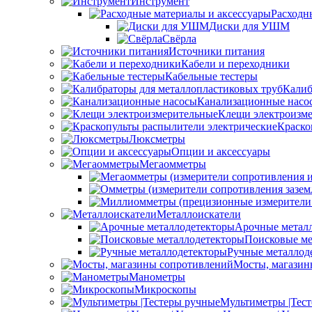
Инструмент
Расходн
Диски для УШМ
Свёрла
Источники питания
Кабели и переходники
Кабельные тестеры
Калиб
Канализационные насо
Клещи электроизм
Краско
Люксметры
Опции и аксессуары
Мегаомметры
Металлоискатели
Арочные метал
Поисковые ме
Ручные металлод
Мосты, магазин
Манометры
Микроскопы
Мультиметры |Тес