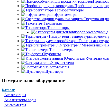
Приспосо
Пробники, щупы, к
Терморегуляторы
Рефрактометры
Средства инди
Тахометры
Тепловизоры
Аксессуары д
Термометр
Тестеры аккумуля
Т
Толщиномеры
Труборезы
Ультразвуков
Фазоуказатели
Частотомеры
Шумомеры
Измерительное оборудование
Каталог
Автотестеры
Анализаторы воды
Анемометры