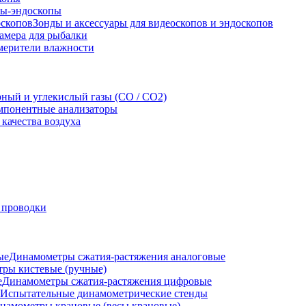
ы-эндоскопы
Зонды и аксессуары для видеоскопов и эндоскопов
амера для рыбалки
мерители влажности
рный и углекислый газы (CO / CO2)
понентные анализаторы
качества воздуха
 проводки
Динамометры сжатия-растяжения аналоговые
ры кистевые (ручные)
Динамометры сжатия-растяжения цифровые
Испытательные динамометрические стенды
намометры крановые (весы крановые)