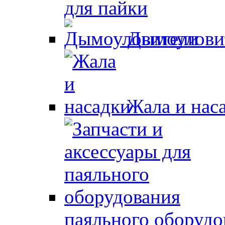
для пайки
Дымоулови
Жала и нас
паяльного оборудо