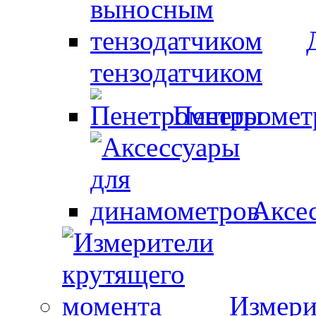
тензодатчиком
Пенетроме
Аксе
Измери