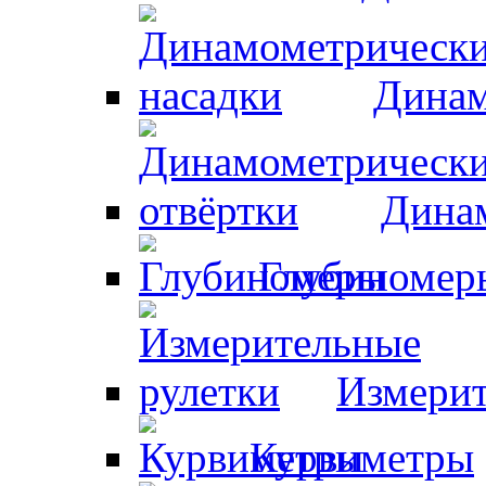
Динам
Динам
Глубиномер
Измерит
Курвиметры