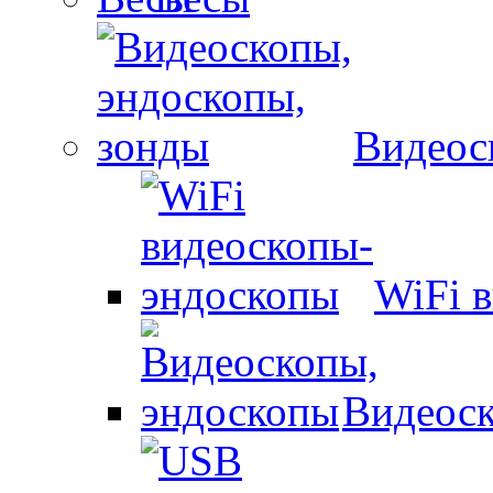
Видеос
WiFi 
Видеоск