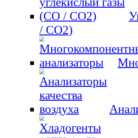
У
/ CO2)
Мно
Анали