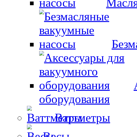
Масля
Безм
оборудования
Ваттметры
Весы