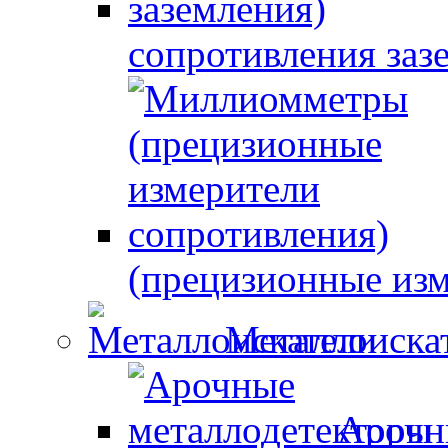
сопротивления заз
(прецизионные изм
Металлоиска
Арочн