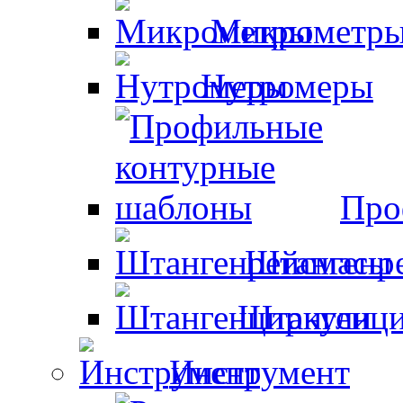
Микрометр
Нутромеры
Про
Штангенр
Штангенци
Инструмент