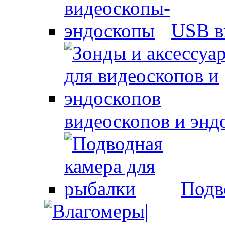
USB в
видеоскопов и энд
Подв