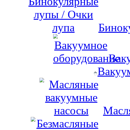
Бинок
Вак
Вакуу
Масл