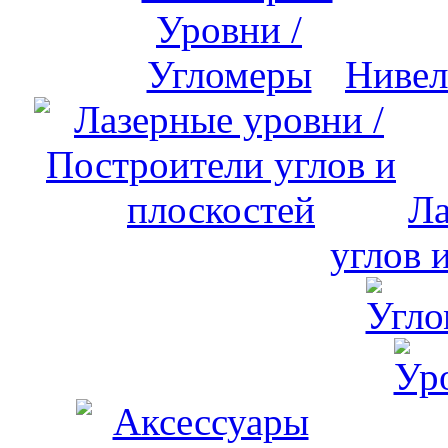
Нивел
Ла
углов 