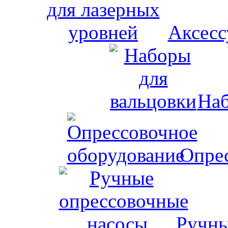
Аксесс
Наб
Опрес
Ручны