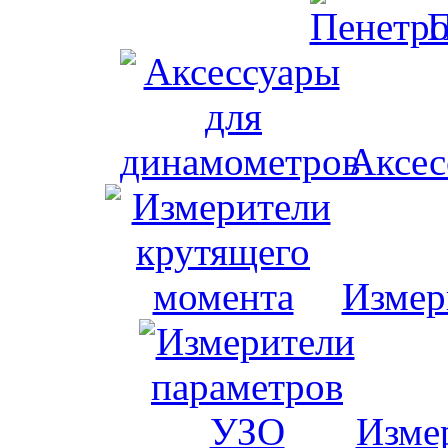
П
Аксес
Измер
Изме