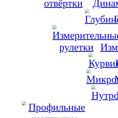
Динам
Изм