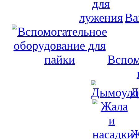
Ва
Вспом
Д
Ж