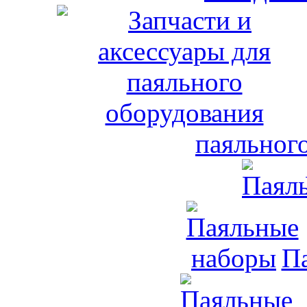
паяльног
П