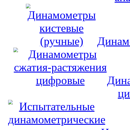
Динам
Дина
ци