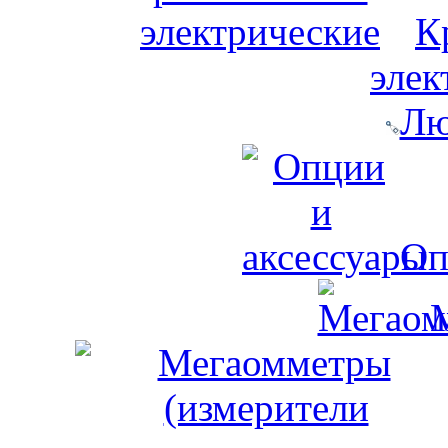
К
элек
Лю
Оп