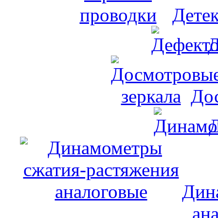
Дете
Д
До
Дин
ан