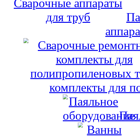
Па
аппара
комплекты для п
Пая