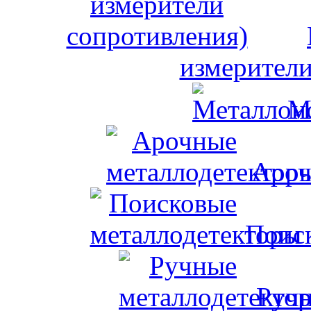
измерители
М
Ароч
Поис
Ручн