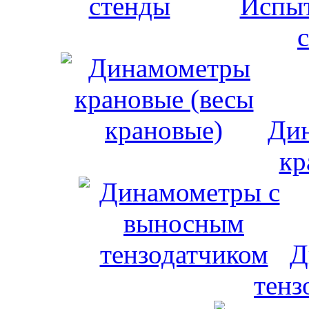
Испыт
Дин
кр
Д
тенз