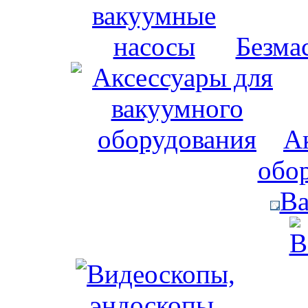
Безма
А
обо
Ва