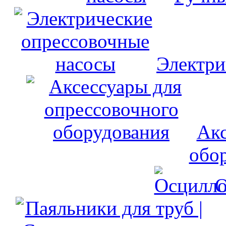
Электри
Акс
обо
О