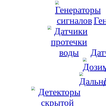
Ге
Дат