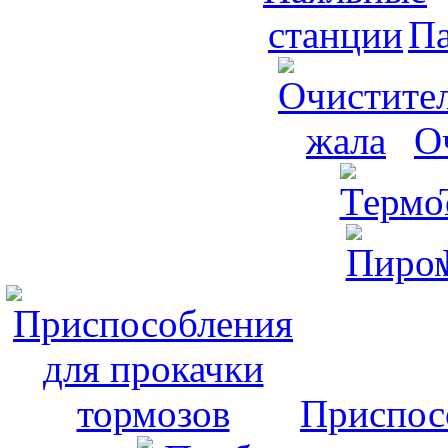
Па
О
Приспос