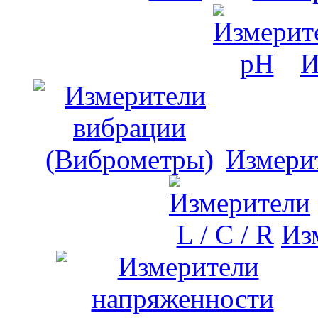
И
Измери
Изм