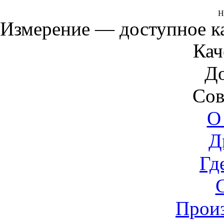
Н
Измерение — доступное 
Кач
Д
Сов
О
Д
Гд
Прои