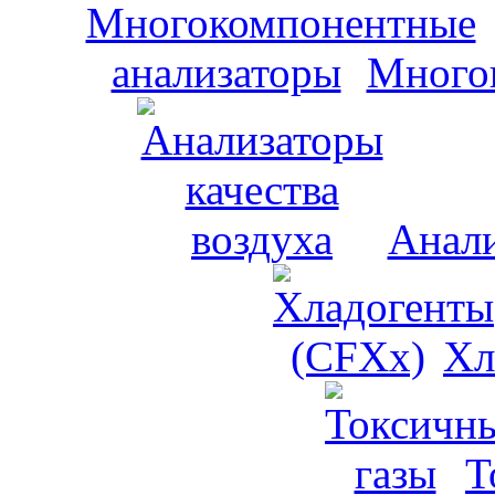
Много
Анали
Хл
Т