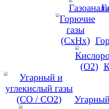
Г
Го
К
Угарный