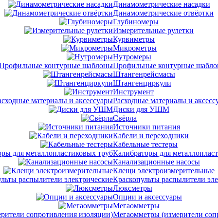
Динамометрические насадки
Динамометрические отвёртки
Глубиномеры
Измерительные рулетки
Курвиметры
Микрометры
Нутромеры
Профильные контурные шабл
Штангенрейсмасы
Штангенциркули
Инструмент
Расходные материалы и аксесс
Диски для УШМ
Свёрла
Источники питания
Кабели и переходники
Кабельные тестеры
Калибраторы для металлоплас
Канализационные насосы
Клещи электроизмерительные
Краскопульты распылители эл
Люксметры
Опции и аксессуары
Мегаомметры
Мегаомметры (измерители соп