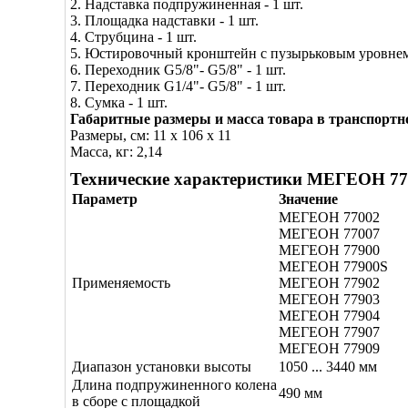
2. Надставка подпружиненная - 1 шт.
3. Площадка надставки - 1 шт.
4. Струбцина - 1 шт.
5. Юстировочный кронштейн с пузырьковым уровнем 
6. Переходник G5/8"- G5/8" - 1 шт.
7. Переходник G1/4"- G5/8" - 1 шт.
8. Сумка - 1 шт.
Габаритные размеры и масса товара в транспортн
Размеры, см: 11 x 106 x 11
Масса, кг: 2,14
Технические характеристики МЕГЕОН 7
Параметр
Значение
МЕГЕОН 77002
МЕГЕОН 77007
МЕГЕОН 77900
МЕГЕОН 77900S
Применяемость
МЕГЕОН 77902
МЕГЕОН 77903
МЕГЕОН 77904
МЕГЕОН 77907
МЕГЕОН 77909
Диапазон установки высоты
1050 ... 3440 мм
Длина подпружиненного колена
490 мм
в сборе с площадкой