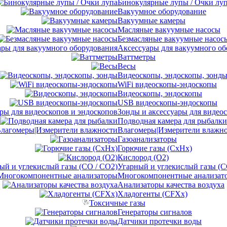
Бинокулярные лупы / Очки лу
Вакуумное оборудование
Вакуумные камеры
Масляные вакуумные насосы
Безмасляные вакуумные насос
Аксессуары для вакуумного об
Ваттметры
Весы
Видеоскопы, эндоскопы, зонд
WiFi видеоскопы-эндоскопы
Видеоскопы, эндоскопы
USB видеоскопы-эндоскопы
Зонды и аксессуары для видео
Подводная камера для рыбалки
Влагомеры|Измерители влажн
Газоанализаторы
Горючие газы (CxHx)
Кислород (O2)
Угарный и углекислый газы (C
Многокомпонентные анализат
Анализаторы качества воздуха
Хладогенты (CFXx)
Токсичные газы
Генераторы сигналов
Датчики протечки воды