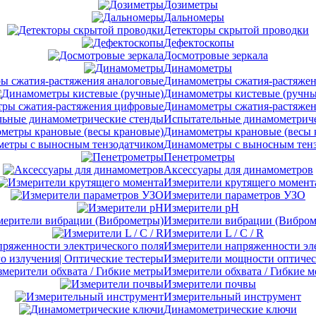
Дозиметры
Дальномеры
Детекторы скрытой проводки
Дефектоскопы
Досмотровые зеркала
Динамометры
Динамометры сжатия-растяжен
Динамометры кистевые (ручны
Динамометры сжатия-растяже
Испытательные динамометриче
Динамометры крановые (весы 
Динамометры с выносным тен
Пенетрометры
Аксессуары для динамометров
Измерители крутящего момент
Измерители параметров УЗО
Измерители pH
Измерители вибрации (Вибром
Измерители L / C / R
Измерители напряженности эл
Измерители мощности оптическ
Измерители обхвата / Гибкие 
Измерители почвы
Измерительный инструмент
Динамометрические ключи