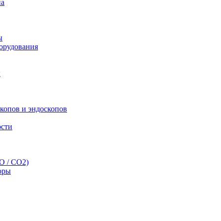
па
ы
орудования
ы
скопов и эндоскопов
ости
O / CO2)
оры