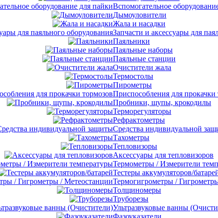
Вспомогательное оборудование
Дымоуловители
Жала и насадки
Запчасти и аксессуары для пая
Паяльники
Паяльные наборы
Паяльные станции
Очистители жала
Термостолы
Пирометры
Приспособления для прокачки
Пробники, щупы, крокодилы
Терморегуляторы
Рефрактометры
Средства индивидуальной защ
Тахометры
Тепловизоры
Аксессуары для тепловизоров
Термометры / Измерители тем
Тестеры аккумуляторов/батаре
Термогигрометры / Гигрометры
Толщиномеры
Труборезы
Ультразвуковые ванны (Очисти
Фазоуказатели