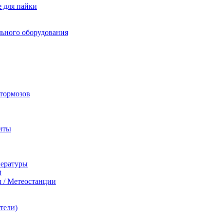
 для пайки
льного оборудования
 тормозов
иты
пературы
й
 / Метеостанции
тели)