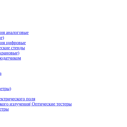
ия аналоговые
е)
ния цифровые
ские стенды
крановые)
зодатчиком
а
етры)
ектрического поля
ого излучения| Оптические тестеры
метры