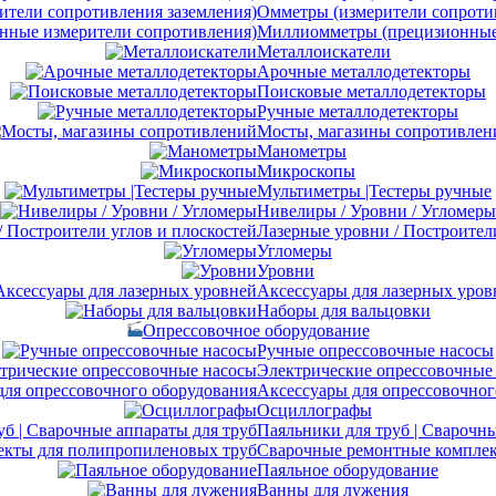
Омметры (измерители сопротив
Миллиомметры (прецизионные 
Металлоискатели
Арочные металлодетекторы
Поисковые металлодетекторы
Ручные металлодетекторы
Мосты, магазины сопротивлен
Манометры
Микроскопы
Мультиметры |Тестеры ручные
Нивелиры / Уровни / Угломеры
Лазерные уровни / Построител
Угломеры
Уровни
Аксессуары для лазерных уров
Наборы для вальцовки
Опрессовочное оборудование
Ручные опрессовочные насосы
Электрические опрессовочные
Аксессуары для опрессовочног
Осциллографы
Паяльники для труб | Сварочны
Сварочные ремонтные комплек
Паяльное оборудование
Ванны для лужения