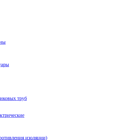
оны
уары
тиковых труб
ектрические
ротивления изоляции)