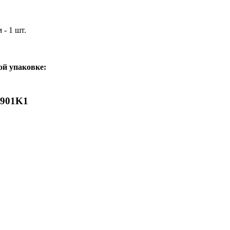
- 1 шт.
ой упаковке:
7901K1