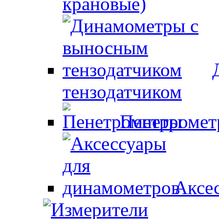
крановые)
тензодатчиком
Пенетроме
Аксе