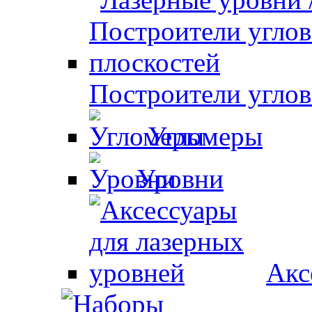
Построители углов
Угломеры
Уровни
Акс