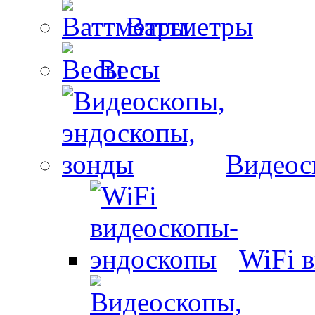
Ваттметры
Весы
Видеос
WiFi 