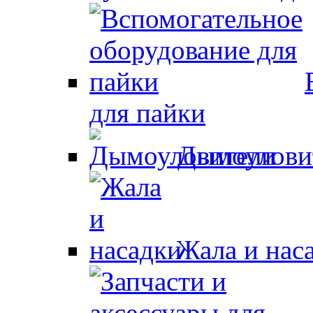
для пайки
Дымоулови
Жала и нас