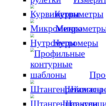
Курвиметры
Микрометр
Нутромеры
Про
Штангенр
Штангенци