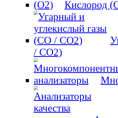
Кислород (
У
/ CO2)
Мно