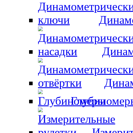
Динам
Динам
Динам
Глубиномер
Измерит