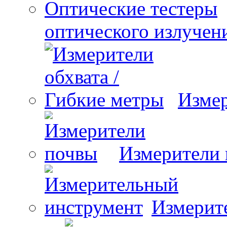
оптического излучен
Измер
Измерители
Измерит