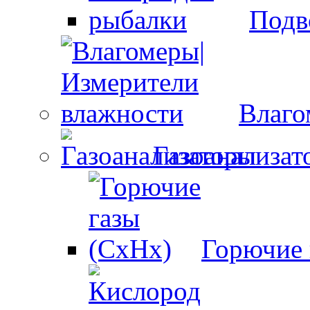
Подв
Влаго
Газоанализат
Горючие 