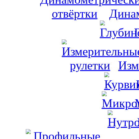
Динам
Изм