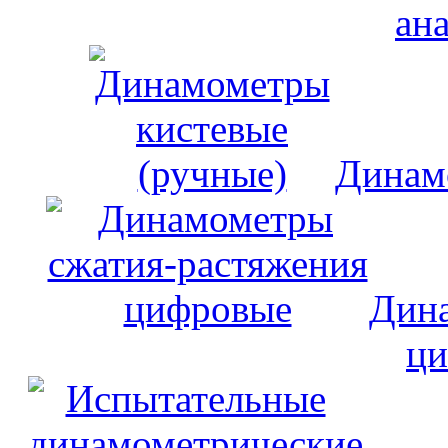
ан
Динам
Дина
ци