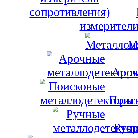
измерители
М
Ароч
Поис
Ручн