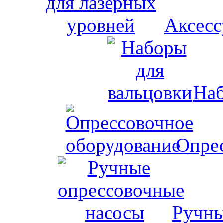
Аксесс
Наб
Опрес
Ручны