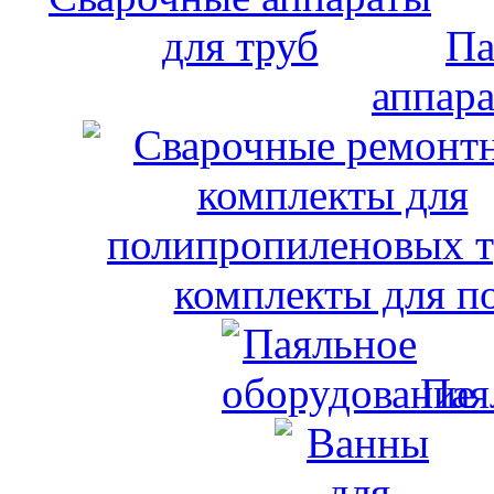
Па
аппара
комплекты для п
Пая