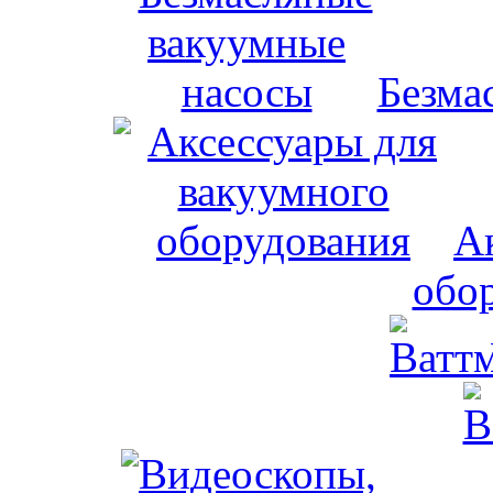
Безма
А
обо