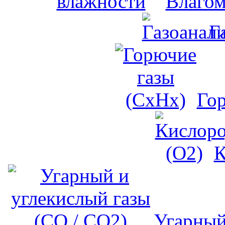
Влагом
Г
Го
К
Угарный