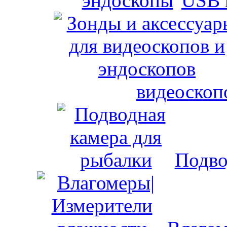
USB 
видеоскоп
Подво