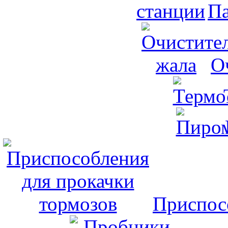
Па
О
Приспос