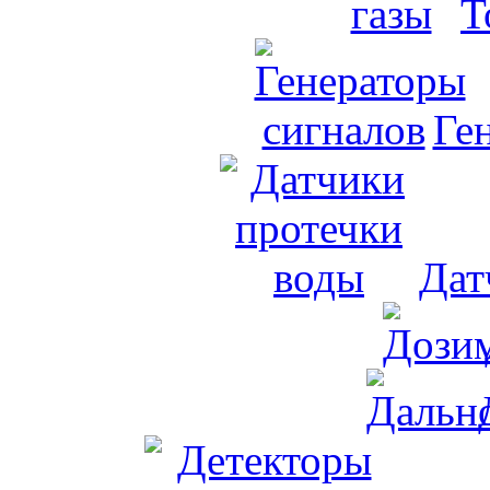
Т
Ге
Дат