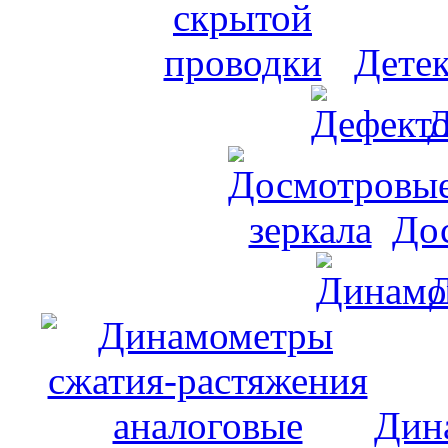
Дете
Д
До
Дин