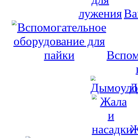
Ва
Вспом
Д
Ж