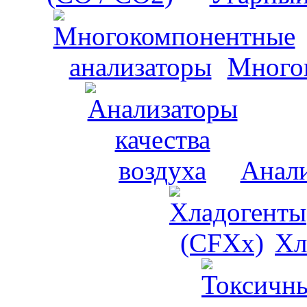
Много
Анали
Хл