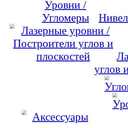
Нивел
Ла
углов 