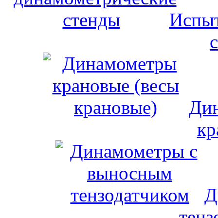
Испыт
Дин
кр
Д
тенз