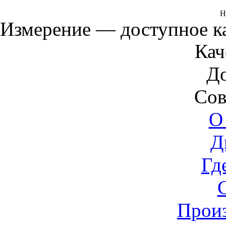
Н
Измерение — доступное 
Кач
Д
Сов
О
Д
Гд
Прои