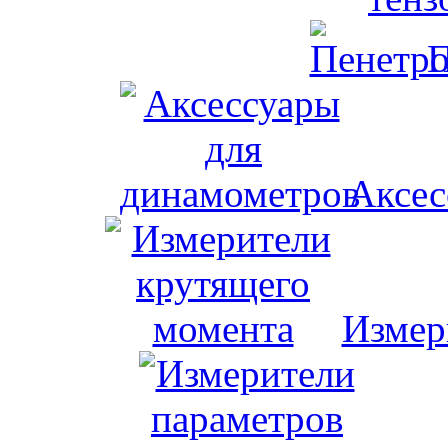
П
Аксес
Измер