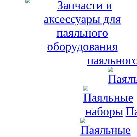
паяльног
П