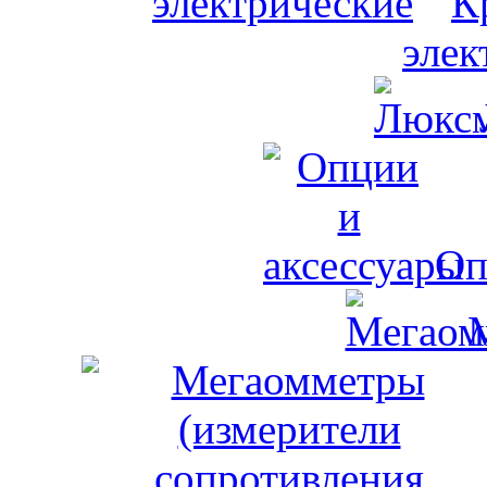
К
элек
Оп