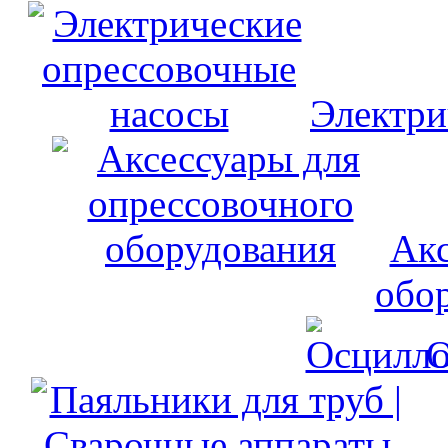
Электри
Акс
обо
О