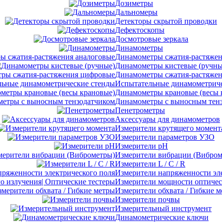
Дозиметры
Дальномеры
Детекторы скрытой проводки
Дефектоскопы
Досмотровые зеркала
Динамометры
Динамометры сжатия-растяжен
Динамометры кистевые (ручны
Динамометры сжатия-растяже
Испытательные динамометриче
Динамометры крановые (весы 
Динамометры с выносным тен
Пенетрометры
Аксессуары для динамометров
Измерители крутящего момент
Измерители параметров УЗО
Измерители pH
Измерители вибрации (Вибром
Измерители L / C / R
Измерители напряженности эл
Измерители мощности оптическ
Измерители обхвата / Гибкие 
Измерители почвы
Измерительный инструмент
Динамометрические ключи