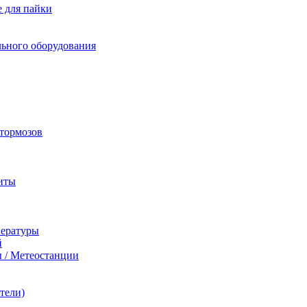
 для пайки
льного оборудования
 тормозов
иты
пературы
й
 / Метеостанции
тели)