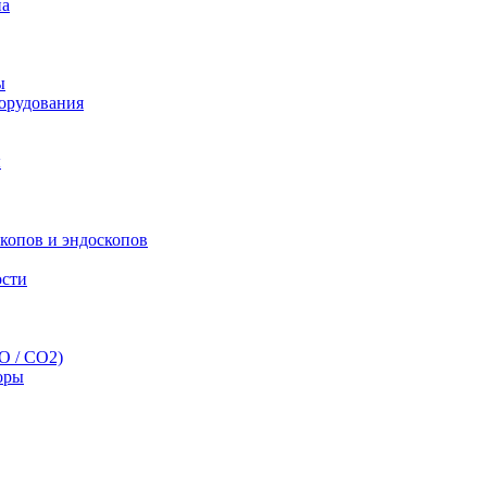
па
ы
орудования
ы
скопов и эндоскопов
ости
O / CO2)
оры