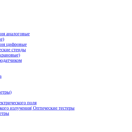
ия аналоговые
е)
ния цифровые
ские стенды
крановые)
зодатчиком
а
етры)
ектрического поля
ого излучения| Оптические тестеры
метры