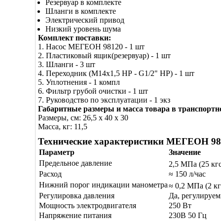
Резервуар в комплекте
Шланги в комплекте
Электрический привод
Низкий уровень шума
Комплект поставки:
1. Насос МЕГЕОН 98120 - 1 шт
2. Пластиковый ящик(резервуар) - 1 шт
3. Шланги - 3 шт
4. Переходник (М14х1,5 НР - G1/2" НР) - 1 шт
5. Уплотнения - 1 компл
6. Фильтр грубой очистки - 1 шт
7. Руководство по эксплуатации - 1 экз
Габаритные размеры и масса товара в транспортн
Размеры, см: 26,5 x 40 x 30
Масса, кг: 11,5
Технические характеристики МЕГЕОН 98
Параметр
Значение
Предельное давление
2,5 MПa (25 кг
Расход
≈ 150 л/час
Нижний порог индикации манометра
≈ 0,2 MПa (2 кг
Регулировка давления
Да, регулируе
Мощность электродвигателя
250 Вт
Напряжение питания
230В 50 Гц