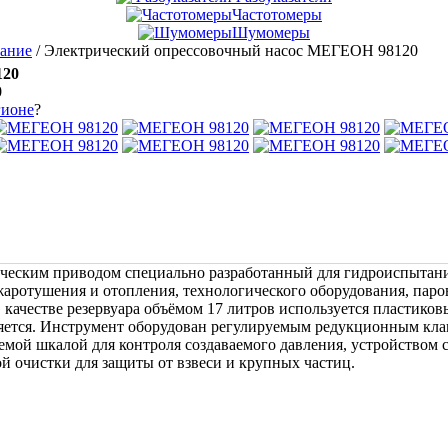
Частотомеры
Шумомеры
вание
/
Электрический опрессовочный насос МЕГЕОН 98120
120
0
гионе
?
ческим приводом специально разработанный для гидроиспытани
жаротушения и отопления, технологического оборудования, пар
В качестве резервуара объёмом 17 литров используется пластик
ляется. Инструмент оборудован регулируемым редукционным кла
аемой шкалой для контроля создаваемого давления, устройством 
й очистки для защиты от взвеси и крупных частиц.