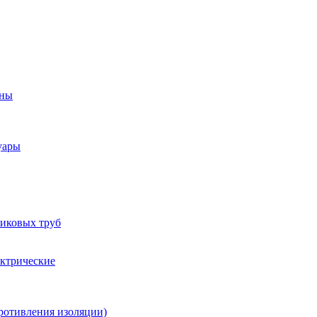
оны
уары
тиковых труб
ектрические
ротивления изоляции)