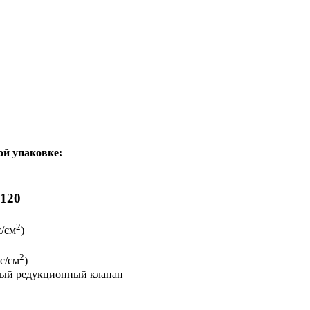
ой упаковке:
120
2
с/см
)
2
с/см
)
мый редукционный клапан