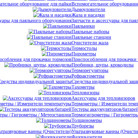
Вспомогательное оборудование
Дымоуловители
Жала и насадки
Запчасти и аксессуары для пая
Паяльники
Паяльные наборы
Паяльные станции
Очистители жала
Термостолы
Пирометры
Приспособления для прокачки
Пробники, щупы, крокодилы
Терморегуляторы
Рефрактометры
Средства индивидуальной защ
Тахометры
Тепловизоры
Аксессуары для тепловизоров
Термометры / Измерители тем
Тестеры аккумуляторов/батаре
Термогигрометры / Гигрометры
Толщиномеры
Труборезы
Ультразвуковые ванны (Очисти
Фазоуказатели