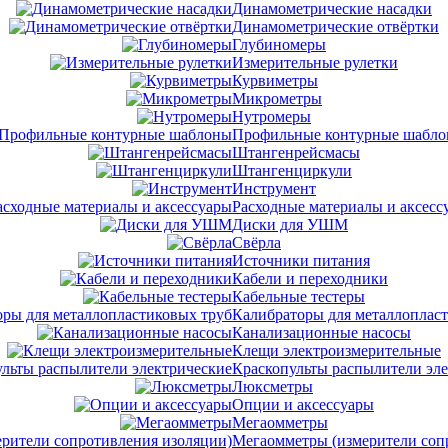
Динамометрические насадки
Динамометрические отвёртки
Глубиномеры
Измерительные рулетки
Курвиметры
Микрометры
Нутромеры
Профильные контурные шабл
Штангенрейсмасы
Штангенциркули
Инструмент
Расходные материалы и аксесс
Диски для УШМ
Свёрла
Источники питания
Кабели и переходники
Кабельные тестеры
Калибраторы для металлоплас
Канализационные насосы
Клещи электроизмерительные
Краскопульты распылители эл
Люксметры
Опции и аксессуары
Мегаомметры
Мегаомметры (измерители соп