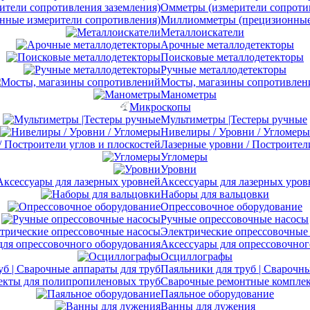
Омметры (измерители сопротив
Миллиомметры (прецизионные 
Металлоискатели
Арочные металлодетекторы
Поисковые металлодетекторы
Ручные металлодетекторы
Мосты, магазины сопротивлен
Манометры
Микроскопы
Мультиметры |Тестеры ручные
Нивелиры / Уровни / Угломеры
Лазерные уровни / Построител
Угломеры
Уровни
Аксессуары для лазерных уров
Наборы для вальцовки
Опрессовочное оборудование
Ручные опрессовочные насосы
Электрические опрессовочные
Аксессуары для опрессовочног
Осциллографы
Паяльники для труб | Сварочны
Сварочные ремонтные комплек
Паяльное оборудование
Ванны для лужения