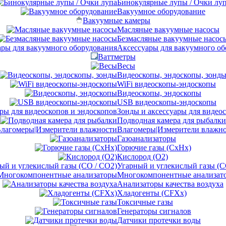
Бинокулярные лупы / Очки лу
Вакуумное оборудование
Вакуумные камеры
Масляные вакуумные насосы
Безмасляные вакуумные насос
Аксессуары для вакуумного об
Ваттметры
Весы
Видеоскопы, эндоскопы, зонд
WiFi видеоскопы-эндоскопы
Видеоскопы, эндоскопы
USB видеоскопы-эндоскопы
Зонды и аксессуары для видео
Подводная камера для рыбалки
Влагомеры|Измерители влажн
Газоанализаторы
Горючие газы (CxHx)
Кислород (O2)
Угарный и углекислый газы (C
Многокомпонентные анализат
Анализаторы качества воздуха
Хладогенты (CFXx)
Токсичные газы
Генераторы сигналов
Датчики протечки воды