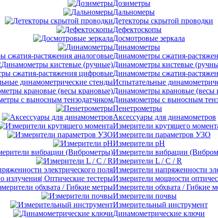
Дозиметры
Дальномеры
Детекторы скрытой проводки
Дефектоскопы
Досмотровые зеркала
Динамометры
Динамометры сжатия-растяжен
Динамометры кистевые (ручны
Динамометры сжатия-растяже
Испытательные динамометриче
Динамометры крановые (весы 
Динамометры с выносным тен
Пенетрометры
Аксессуары для динамометров
Измерители крутящего момент
Измерители параметров УЗО
Измерители pH
Измерители вибрации (Вибром
Измерители L / C / R
Измерители напряженности эл
Измерители мощности оптическ
Измерители обхвата / Гибкие 
Измерители почвы
Измерительный инструмент
Динамометрические ключи