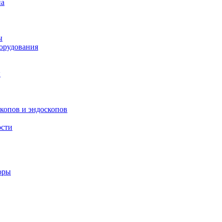
па
ы
орудования
ы
скопов и эндоскопов
ости
оры