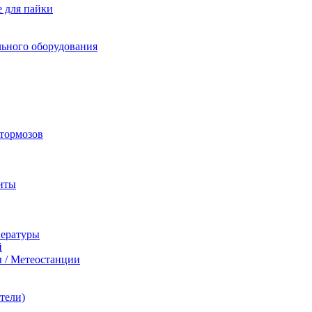
 для пайки
льного оборудования
 тормозов
иты
пературы
й
 / Метеостанции
тели)