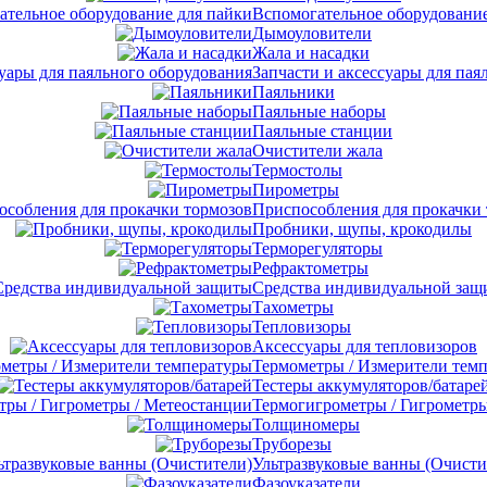
Вспомогательное оборудование
Дымоуловители
Жала и насадки
Запчасти и аксессуары для пая
Паяльники
Паяльные наборы
Паяльные станции
Очистители жала
Термостолы
Пирометры
Приспособления для прокачки
Пробники, щупы, крокодилы
Терморегуляторы
Рефрактометры
Средства индивидуальной защ
Тахометры
Тепловизоры
Аксессуары для тепловизоров
Термометры / Измерители тем
Тестеры аккумуляторов/батаре
Термогигрометры / Гигрометры
Толщиномеры
Труборезы
Ультразвуковые ванны (Очисти
Фазоуказатели