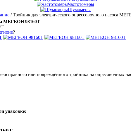
Частотомеры
Шумомеры
вание
/
Тройник для электрического опрессовочного насоса МЕ
оса МЕГЕОН 98160Т
0Т
егионе
?
еисправного или повреждённого тройника на опресовочных нас
ой упаковке:
8160Т