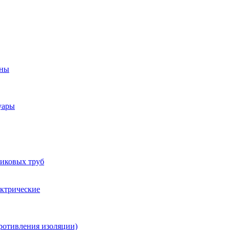
оны
уары
тиковых труб
ектрические
ротивления изоляции)