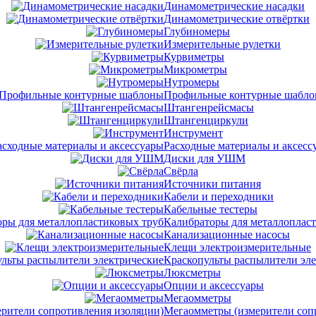
Динамометрические насадки
Динамометрические отвёртки
Глубиномеры
Измерительные рулетки
Курвиметры
Микрометры
Нутромеры
Профильные контурные шабл
Штангенрейсмасы
Штангенциркули
Инструмент
Расходные материалы и аксесс
Диски для УШМ
Свёрла
Источники питания
Кабели и переходники
Кабельные тестеры
Калибраторы для металлоплас
Канализационные насосы
Клещи электроизмерительные
Краскопульты распылители эл
Люксметры
Опции и аксессуары
Мегаомметры
Мегаомметры (измерители соп