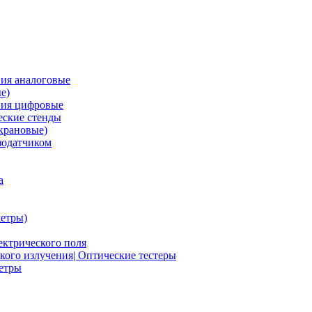
ия аналоговые
е)
ния цифровые
ские стенды
крановые)
зодатчиком
а
етры)
ектрического поля
ого излучения| Оптические тестеры
метры