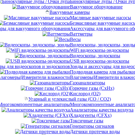
Бинокулярные лупы / Очки лу
Вакуумное оборудование
Вакуумные камеры
Масляные вакуумные насосы
Безмасляные вакуумные насос
Аксессуары для вакуумного об
Ваттметры
Весы
Видеоскопы, эндоскопы, зонд
WiFi видеоскопы-эндоскопы
Видеоскопы, эндоскопы
USB видеоскопы-эндоскопы
Зонды и аксессуары для видео
Подводная камера для рыбалки
Влагомеры|Измерители влажн
Газоанализаторы
Горючие газы (CxHx)
Кислород (O2)
Угарный и углекислый газы (CO / CO2)
Многокомпонентные анализат
Анализаторы качества воздуха
Хладогенты (CFXx)
Токсичные газы
Генераторы сигналов
Датчики протечки воды