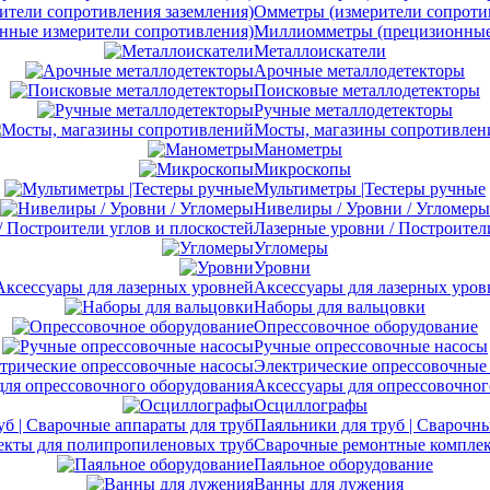
Омметры (измерители сопротив
Миллиомметры (прецизионные 
Металлоискатели
Арочные металлодетекторы
Поисковые металлодетекторы
Ручные металлодетекторы
Мосты, магазины сопротивлен
Манометры
Микроскопы
Мультиметры |Тестеры ручные
Нивелиры / Уровни / Угломеры
Лазерные уровни / Построител
Угломеры
Уровни
Аксессуары для лазерных уров
Наборы для вальцовки
Опрессовочное оборудование
Ручные опрессовочные насосы
Электрические опрессовочные
Аксессуары для опрессовочног
Осциллографы
Паяльники для труб | Сварочны
Сварочные ремонтные комплек
Паяльное оборудование
Ванны для лужения