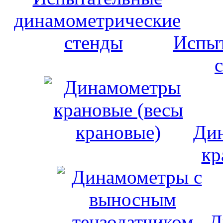
Испыт
Дин
кр
Д