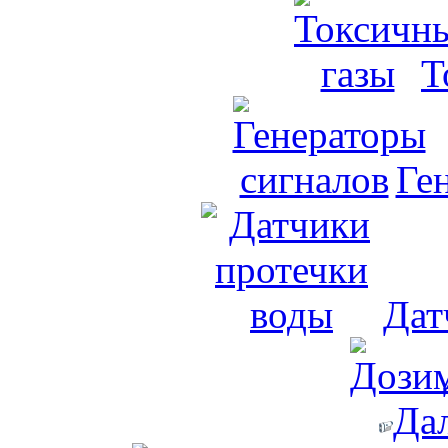
Т
Ге
Дат
Да