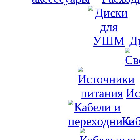
Д
Ис
Каб