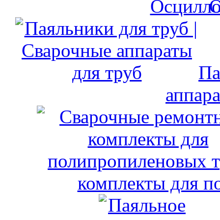
О
Па
аппара
комплекты для п