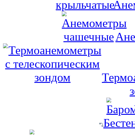
Ане
Ане
Термо
Бесте