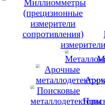
измерители
М
Ароч
Поис