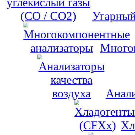
Угарный
Много
Анали
Хл