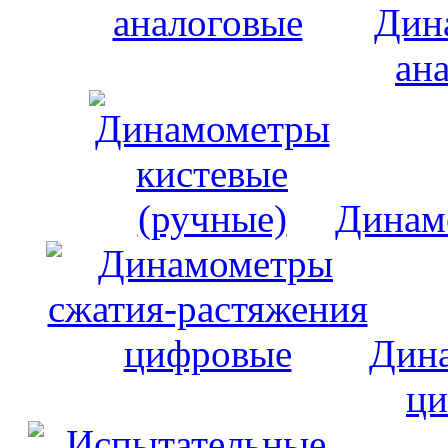
Дин
ан
Динам
Дина
ци