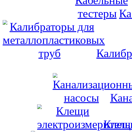
Ка
Калибр
Кан
Клещи