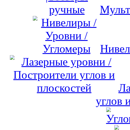
Мульт
Нивел
Ла
углов 