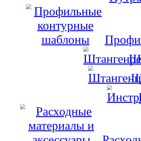
Профи
Ш
Ш
Расход