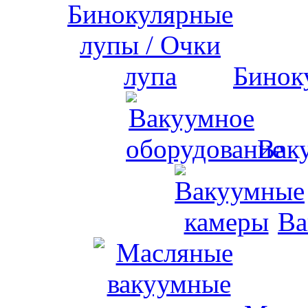
Бинок
Вак
Ва