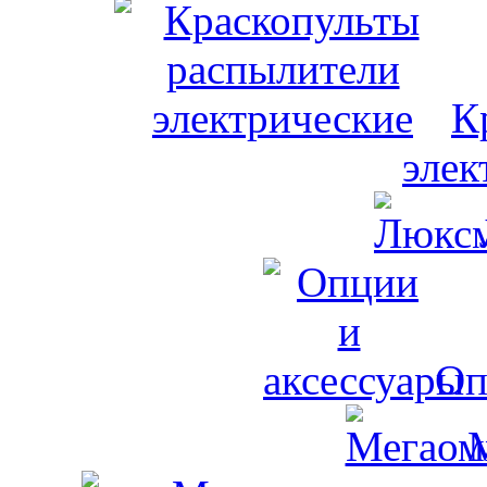
К
элек
Оп