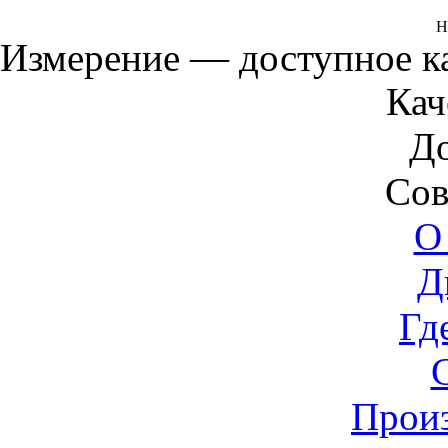
Н
Измерение — доступное 
Кач
Д
Сов
О
Д
Гд
Прои