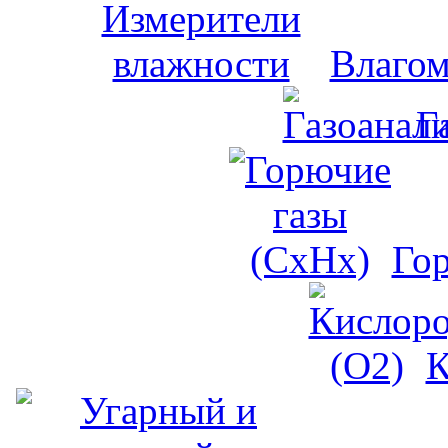
Влагом
Г
Го
К