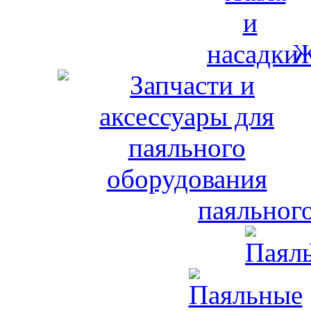
Ж
паяльног