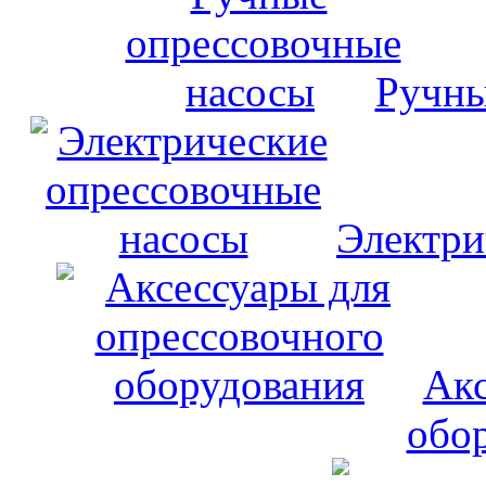
Ручны
Электри
Акс
обо