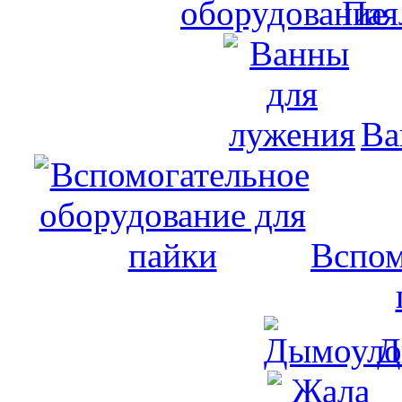
Пая
Ва
Вспом
Д