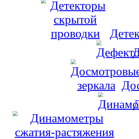
Дете
Д
До