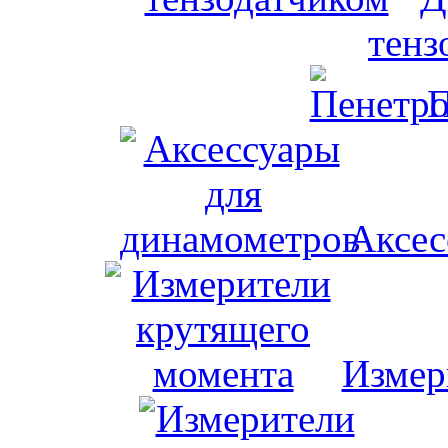
тенз
П
Аксес
Измер