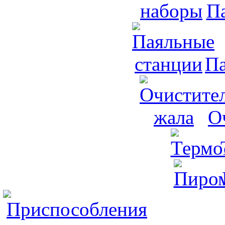
П
Па
О