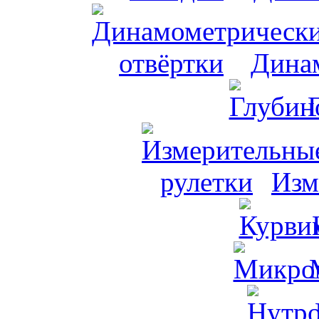
Динам
Изм