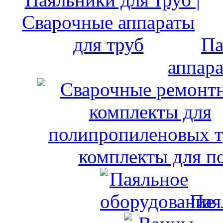
Па
аппара
комплекты для п
Пая