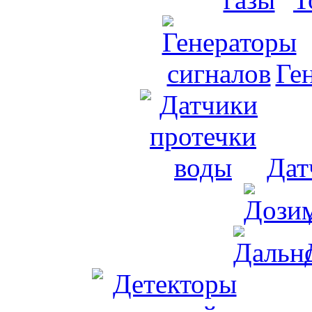
Ге
Дат