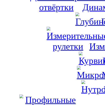
Динам
Изм