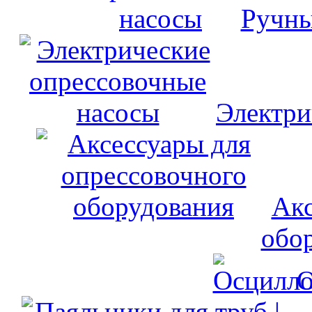
Ручны
Электри
Акс
обо
О