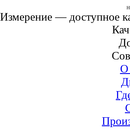
Н
Измерение — доступное 
Кач
Д
Сов
О
Д
Гд
Прои