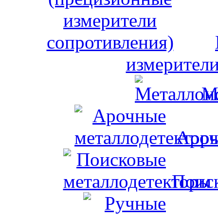
измерители
М
Ароч
Поис