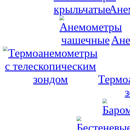
Ане
Ане
Термо