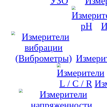
Изме
И
Измери
Изм