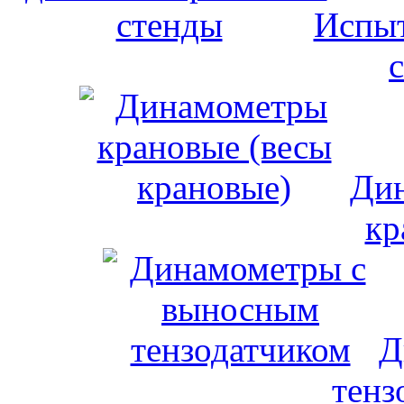
Испыт
Дин
кр
Д
тенз