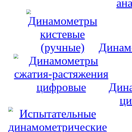
ан
Динам
Дина
ци