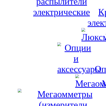
К
элек
Оп