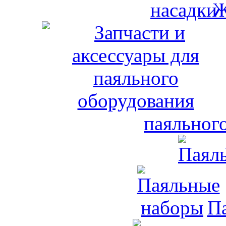
Ж
паяльног
П