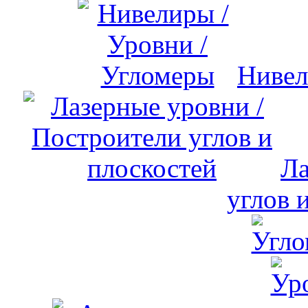
Нивел
Ла
углов 