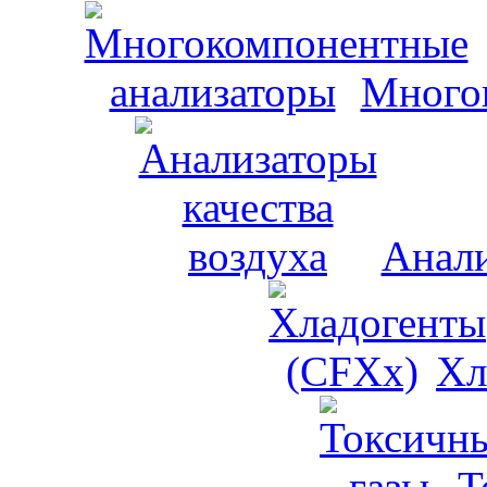
Много
Анали
Хл
Т