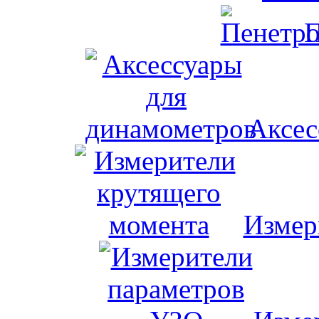
П
Аксес
Измер