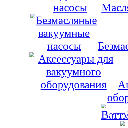
Масл
Безма
А
обо