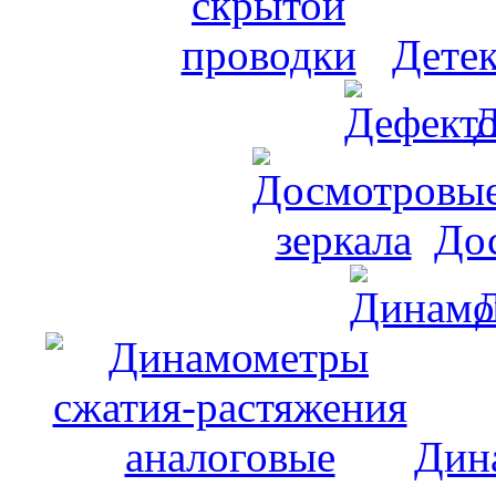
Дете
Д
До
Дин