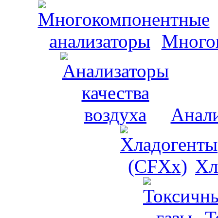
Много
Анали
Хл
Т