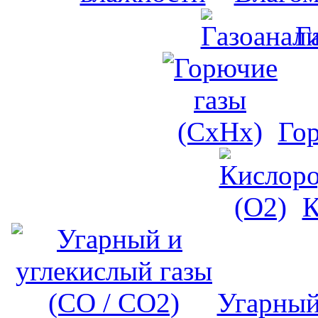
Г
Го
К
Угарный