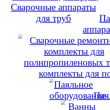
Па
аппара
комплекты для п
Пая