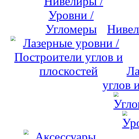
Нивел
Ла
углов 