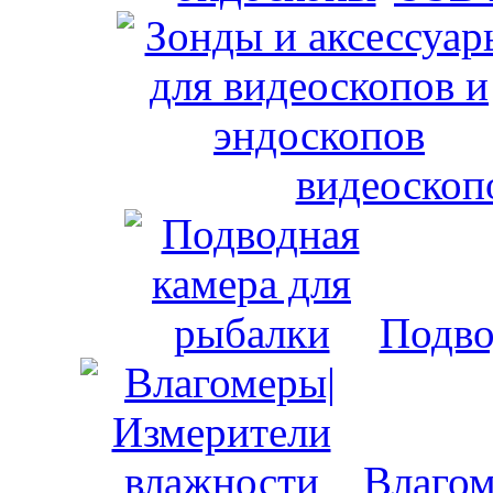
видеоскоп
Подво
Влагом