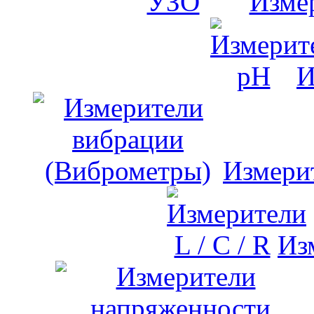
Изме
И
Измери
Изм