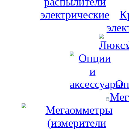
К
элек
Оп
Мег