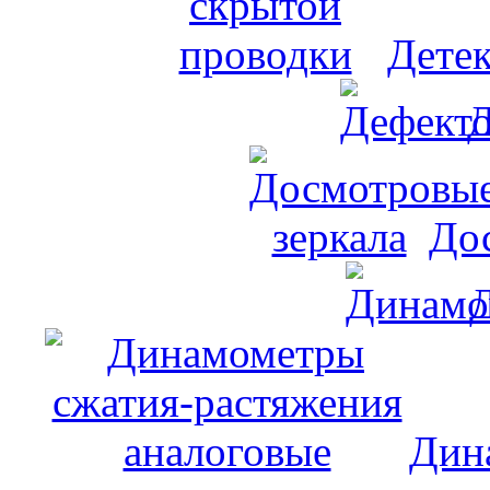
Дете
Д
До
Дин