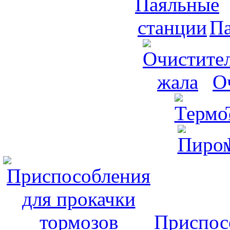
Па
О
Приспос