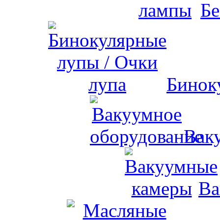
Бе
Бинок
Вак
Ва