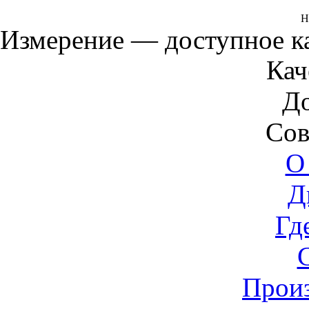
Н
Измерение — доступное 
Кач
Д
Сов
О
Д
Гд
Прои