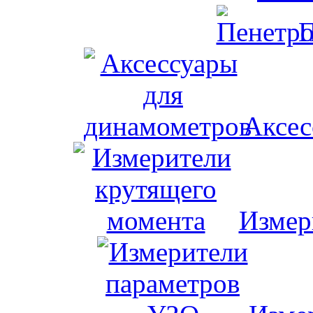
П
Аксес
Измер