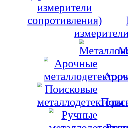
измерители
М
Ароч
Поис
Ручн