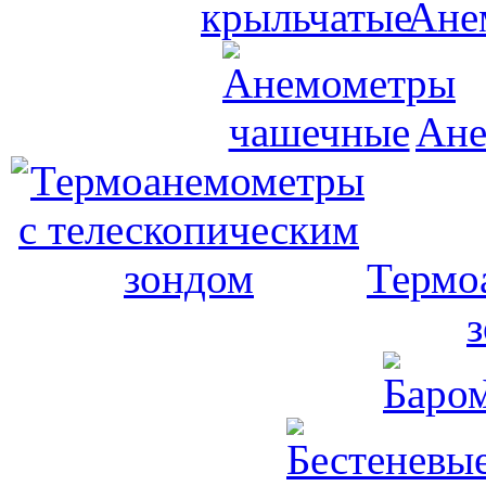
Ане
Ане
Термо