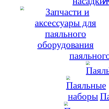
Ж
паяльног
П