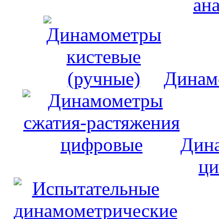
ан
Динам
Дина
ци