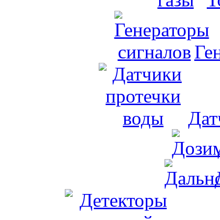
Ге
Дат