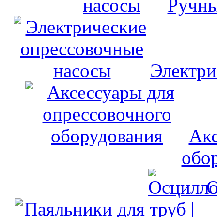
Ручны
Электри
Акс
обо
О