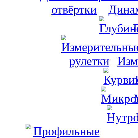
Динам
Изм