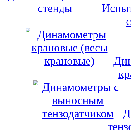
Испыт
Дин
кр
Д
тенз