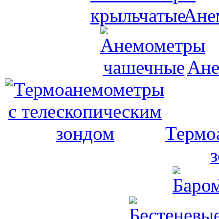
Ане
Ане
Термо