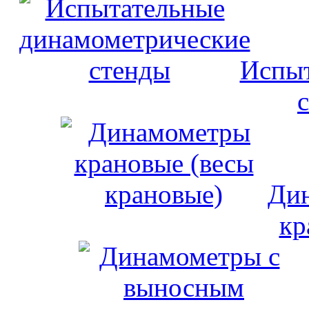
Испыт
Дин
кр