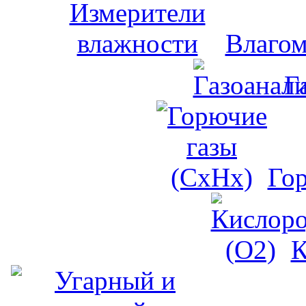
Влагом
Г
Го
К