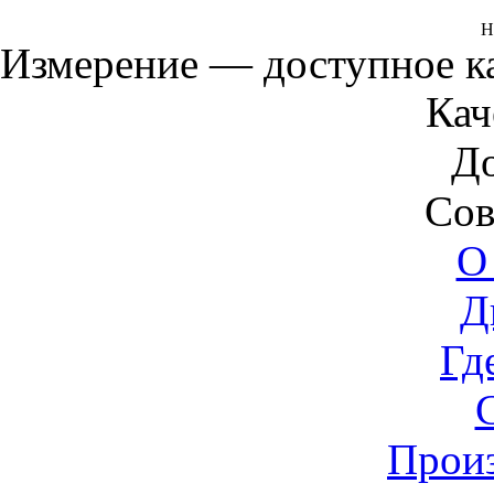
Н
Измерение — доступное 
Кач
Д
Сов
О
Д
Гд
Прои