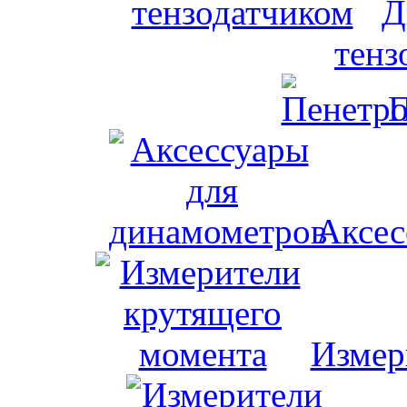
Д
тенз
П
Аксес
Измер