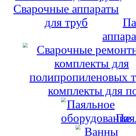
Па
аппара
комплекты для п
Пая