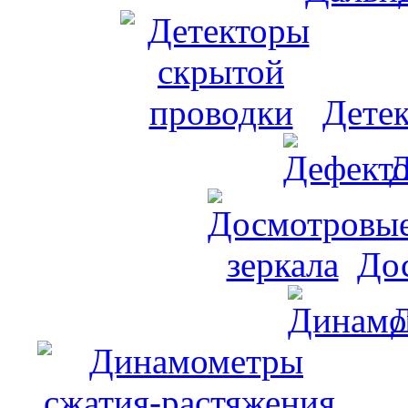
Дете
Д
До