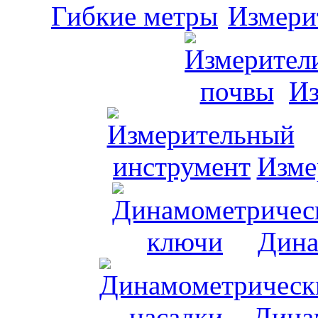
Измери
Из
Изме
Дина
Дина