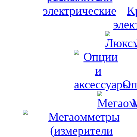
К
элек
Оп