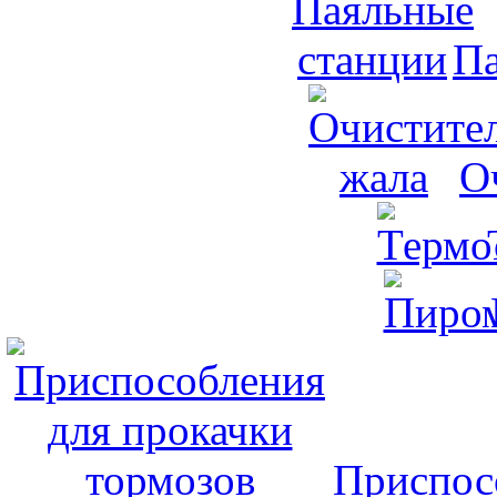
Па
О
Приспос