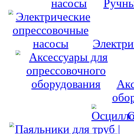
Ручны
Электри
Акс
обо
О