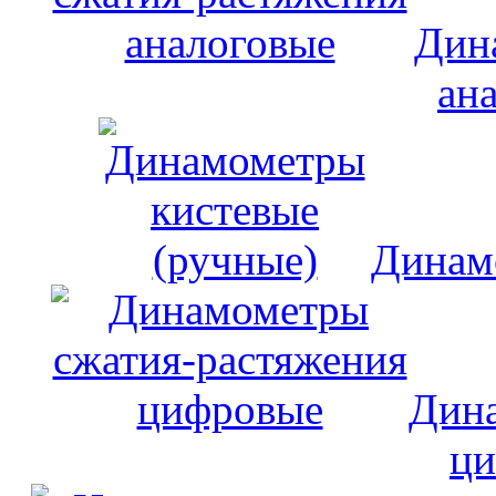
Дин
ан
Динам
Дина
ци