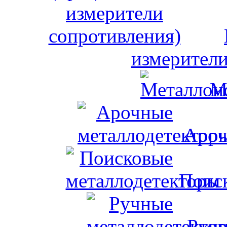
измерители
М
Ароч
Поис
Ручн