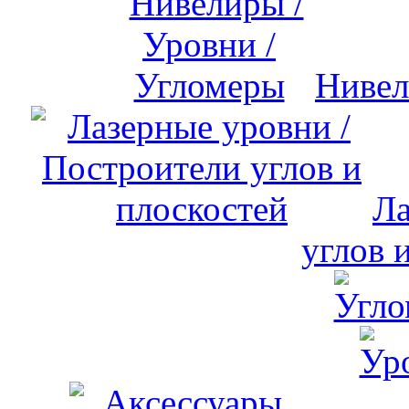
Нивел
Ла
углов 