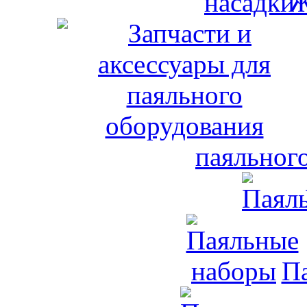
Ж
паяльног
П