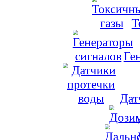
Т
Ге
Дат