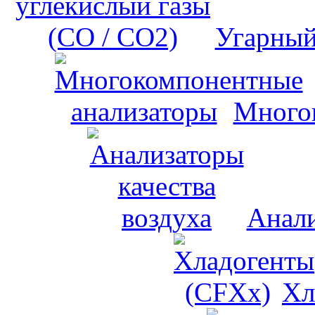
Угарный
Много
Анали
Хл