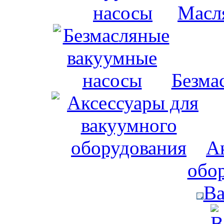
Масл
Безма
А
обо
Ва