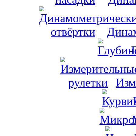
Динам
Изм