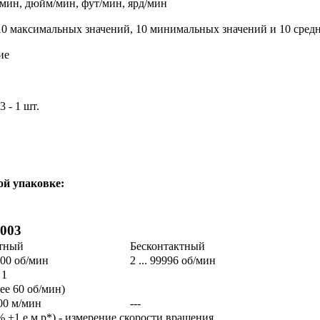
мин, дюйм/мин, фут/мин, ярд/мин
10 максимальных значений, 10 минимальных значений и 10 сред
ие
 - 1 шт.
ой упаковке:
003
тный
Бесконтактный
0000 об/мин
2 ... 99996 об/мин
 1
лее 60 об/мин)
 800 м/мин
---
% +1 е.м.р*) - измерение скорости вращения