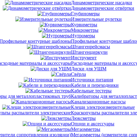
Динамометрические насадки
Динамометрические отвёртки
Глубиномеры
Измерительные рулетки
Курвиметры
Микрометры
Нутромеры
Профильные контурные шабл
Штангенрейсмасы
Штангенциркули
Инструмент
Расходные материалы и аксесс
Диски для УШМ
Свёрла
Источники питания
Кабели и переходники
Кабельные тестеры
Калибраторы для металлоплас
Канализационные насосы
Клещи электроизмерительные
Краскопульты распылители эл
Люксметры
Опции и аксессуары
Мегаомметры
Мегаомметры (измерители соп