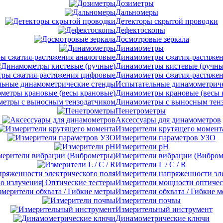
Дозиметры
Дальномеры
Детекторы скрытой проводки
Дефектоскопы
Досмотровые зеркала
Динамометры
Динамометры сжатия-растяжен
Динамометры кистевые (ручны
Динамометры сжатия-растяже
Испытательные динамометриче
Динамометры крановые (весы 
Динамометры с выносным тен
Пенетрометры
Аксессуары для динамометров
Измерители крутящего момент
Измерители параметров УЗО
Измерители pH
Измерители вибрации (Вибром
Измерители L / C / R
Измерители напряженности эл
Измерители мощности оптическ
Измерители обхвата / Гибкие 
Измерители почвы
Измерительный инструмент
Динамометрические ключи