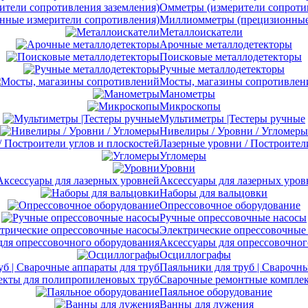
Омметры (измерители сопротив
Миллиомметры (прецизионные 
Металлоискатели
Арочные металлодетекторы
Поисковые металлодетекторы
Ручные металлодетекторы
Мосты, магазины сопротивлен
Манометры
Микроскопы
Мультиметры |Тестеры ручные
Нивелиры / Уровни / Угломеры
Лазерные уровни / Построител
Угломеры
Уровни
Аксессуары для лазерных уров
Наборы для вальцовки
Опрессовочное оборудование
Ручные опрессовочные насосы
Электрические опрессовочные
Аксессуары для опрессовочног
Осциллографы
Паяльники для труб | Сварочны
Сварочные ремонтные комплек
Паяльное оборудование
Ванны для лужения