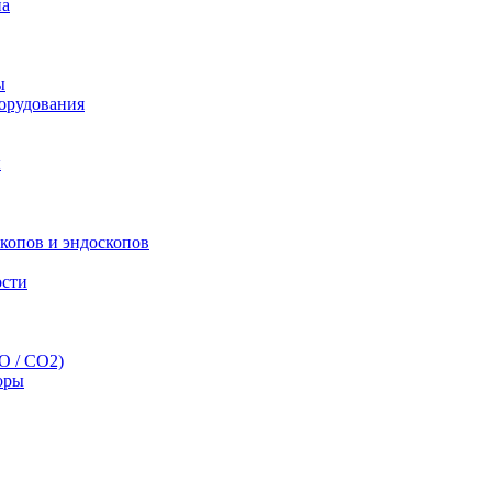
па
ы
орудования
ы
скопов и эндоскопов
ости
O / CO2)
оры