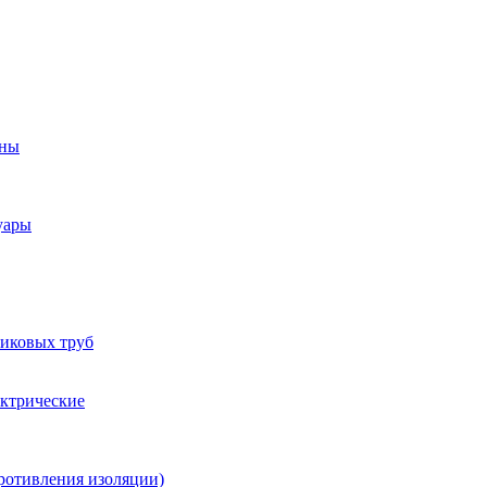
оны
уары
тиковых труб
ектрические
ротивления изоляции)