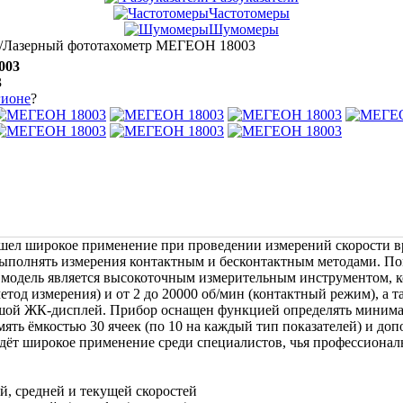
Частотомеры
Шумомеры
/Лазерный фототахометр МЕГЕОН 18003
003
3
гионе
?
л широкое применение при проведении измерений скорости вр
выполнять измерения контактным и бесконтактным методами. П
 модель является высокоточным измерительным инструментом, к
метод измерения) и от 2 до 20000 об/мин (контактный режим), а
ольшой ЖК-дисплей. Прибор оснащен функцией определять минима
ять ёмкостью 30 ячеек (по 10 на каждый тип показателей) и до
ёт широкое применение среди специалистов, чья профессиональн
, средней и текущей скоростей