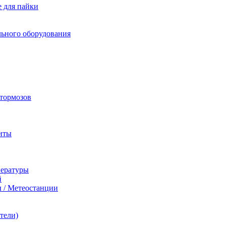
 для пайки
льного оборудования
 тормозов
иты
пературы
й
 / Метеостанции
тели)