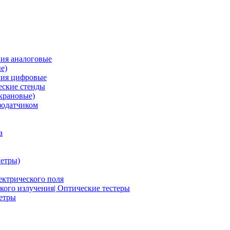
ия аналоговые
е)
ния цифровые
ские стенды
крановые)
зодатчиком
а
етры)
ектрического поля
ого излучения| Оптические тестеры
метры