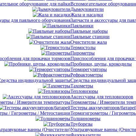
Вспомогательное оборудование
Дымоуловители
Жала и насадки
Запчасти и аксессуары для пая
Паяльники
Паяльные наборы
Паяльные станции
Очистители жала
Термостолы
Пирометры
Приспособления для прокачки
Пробники, щупы, крокодилы
Терморегуляторы
Рефрактометры
Средства индивидуальной защ
Тахометры
Тепловизоры
Аксессуары для тепловизоров
Термометры / Измерители тем
Тестеры аккумуляторов/батаре
Термогигрометры / Гигрометры
Толщиномеры
Труборезы
Ультразвуковые ванны (Очисти
Фазоуказатели