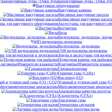
Бинокулярные лупы / Очки лу
Вакуумное оборудование
Вакуумные камеры
Масляные вакуумные насосы
Безмасляные вакуумные насос
Аксессуары для вакуумного об
Ваттметры
Весы
Видеоскопы, эндоскопы, зонд
WiFi видеоскопы-эндоскопы
Видеоскопы, эндоскопы
USB видеоскопы-эндоскопы
Зонды и аксессуары для видео
Подводная камера для рыбалки
Влагомеры|Измерители влажн
Газоанализаторы
Горючие газы (CxHx)
Кислород (O2)
Угарный и углекислый газы (C
Многокомпонентные анализат
Анализаторы качества воздуха
Хладогенты (CFXx)
Токсичные газы
Генераторы сигналов
Датчики протечки воды