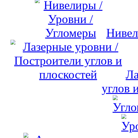
Нивел
Ла
углов 