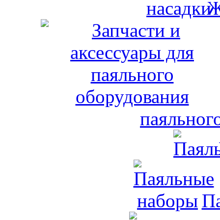
Ж
паяльног
П