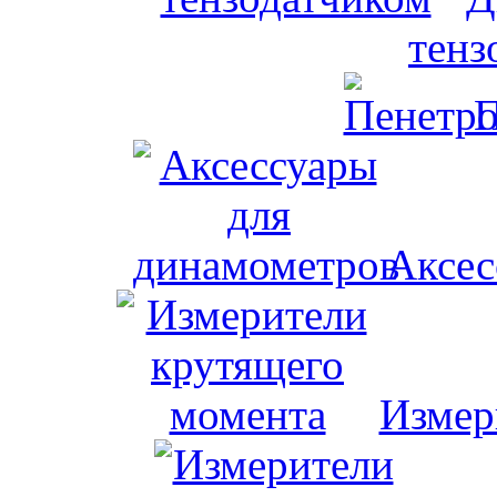
тенз
П
Аксес
Измер