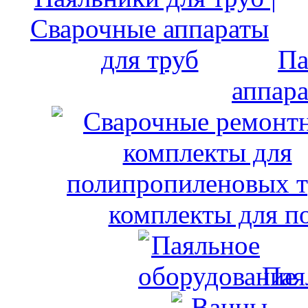
Па
аппара
комплекты для п
Пая