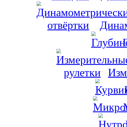
Динам
Изм