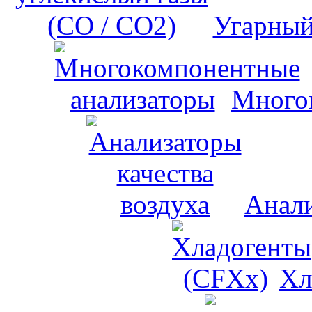
Угарный
Много
Анали
Хл