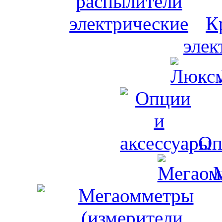
К
элек
Оп