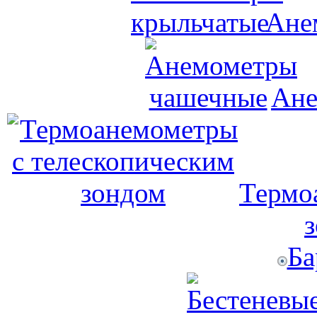
Ане
Ане
Термо
Ба