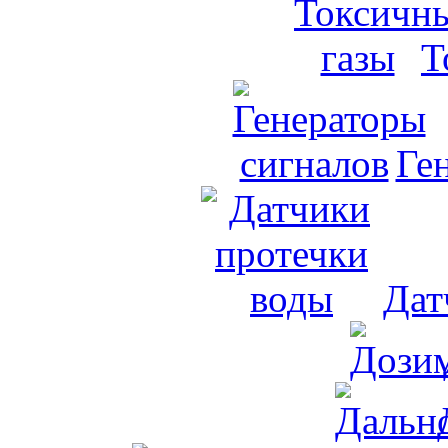
Т
Ге
Дат