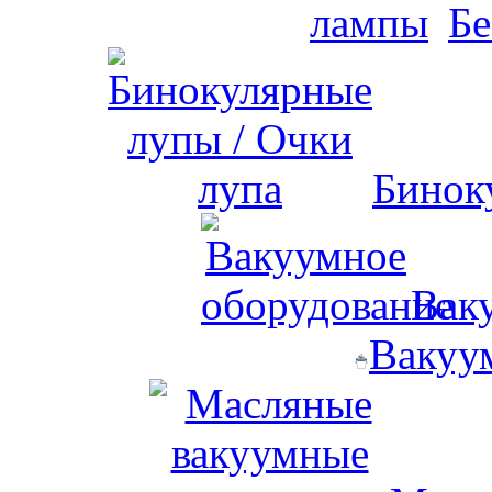
Бе
Бинок
Вак
Вакуу