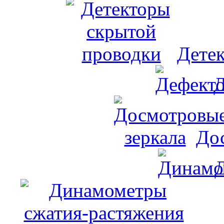
Дете
Д
До