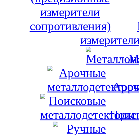
измерители
М
Ароч
Поис