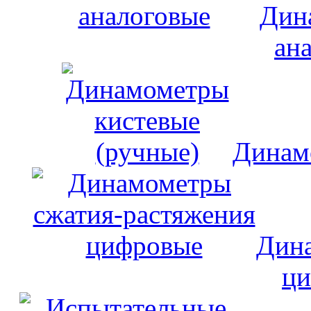
Дин
ан
Динам
Дина
ци