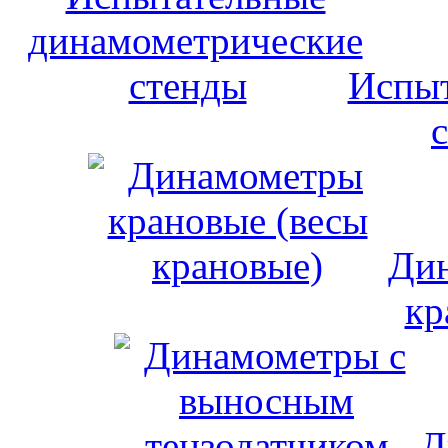
Испыт
Дин
кр
Д