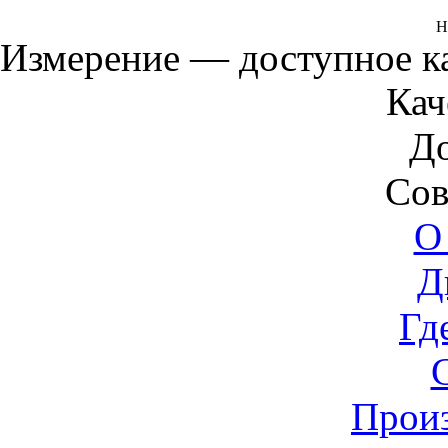
Н
Измерение — доступное 
Кач
Д
Сов
О
Д
Гд
Прои