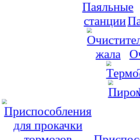
Па
О
Приспос