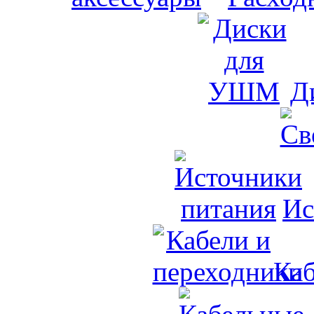
Д
Ис
Каб