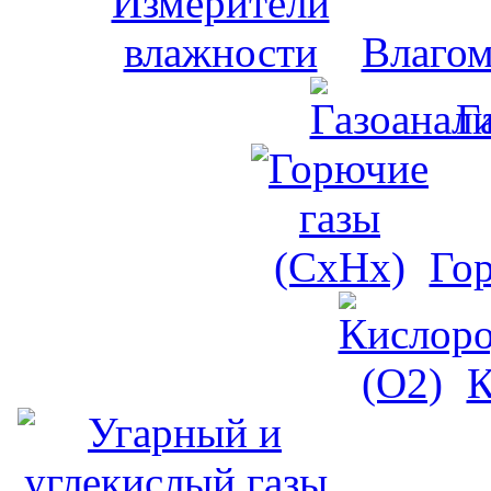
Влагом
Г
Го
К