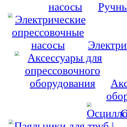
Ручны
Электри
Акс
обо
О