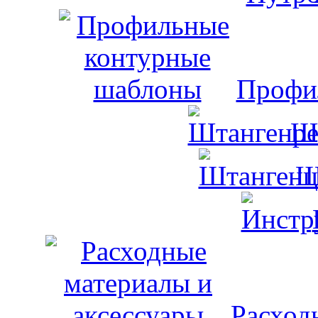
Профи
Ш
Ш
Расход