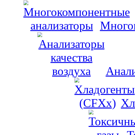
Много
Анали
Хл
Т