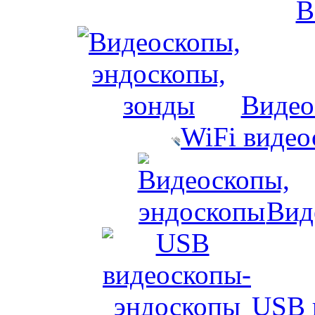
Видео
WiFi виде
Вид
USB 