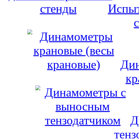
Испыт
Дин
кр
Д
тенз