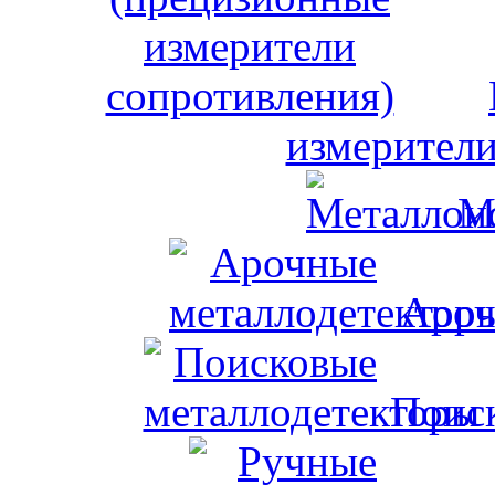
измерители
М
Ароч
Поис