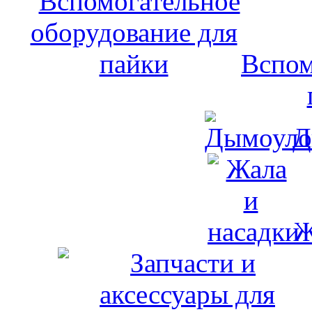
Вспом
Д
Ж