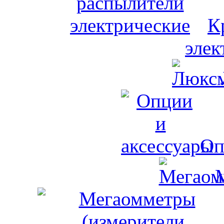
К
элек
Оп