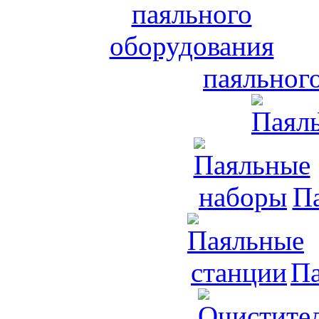
паяльног
П
Па