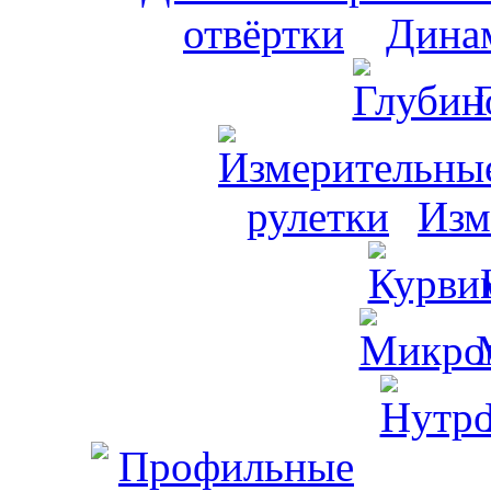
Динам
Изм