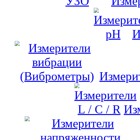
Изме
И
Измери
Изм