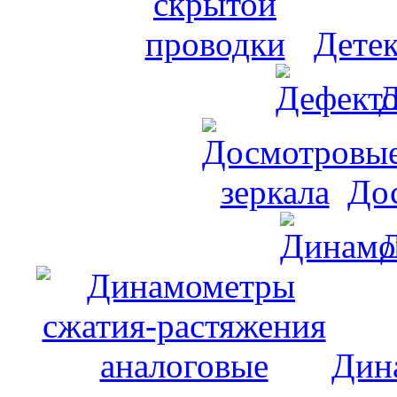
Дете
Д
До
Дин