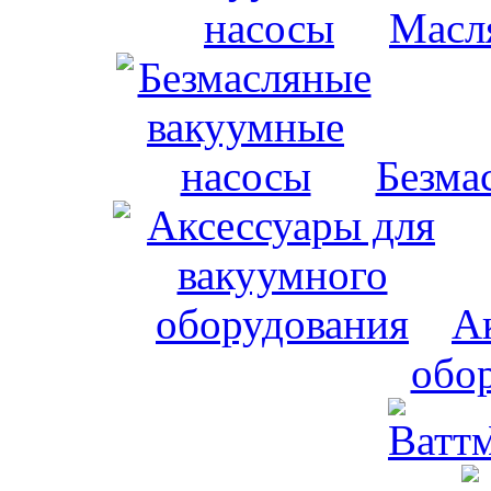
Масл
Безма
А
обо