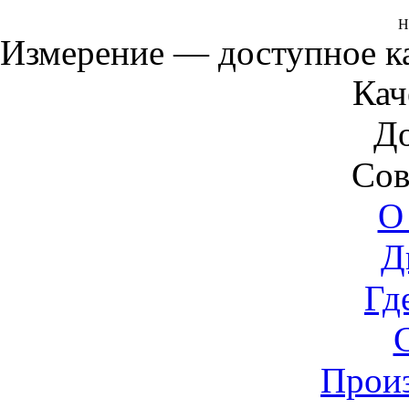
Н
Измерение — доступное 
Кач
Д
Сов
О
Д
Гд
Прои