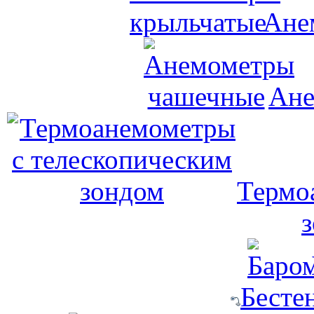
Ане
Ане
Термо
Бесте