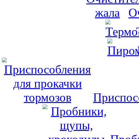
О
Приспос