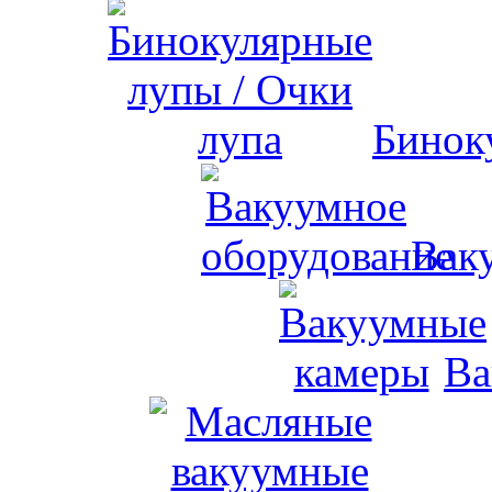
Бинок
Вак
Ва