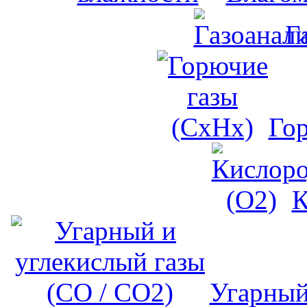
Г
Го
К
Угарный