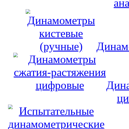
ан
Динам
Дина
ци