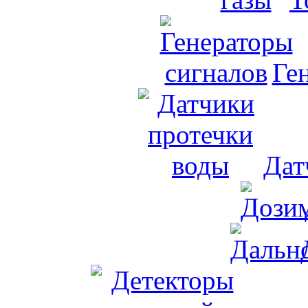
Ге
Дат