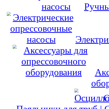
Ручны
Электри
Акс
обо
О
Паяльники для труб | 