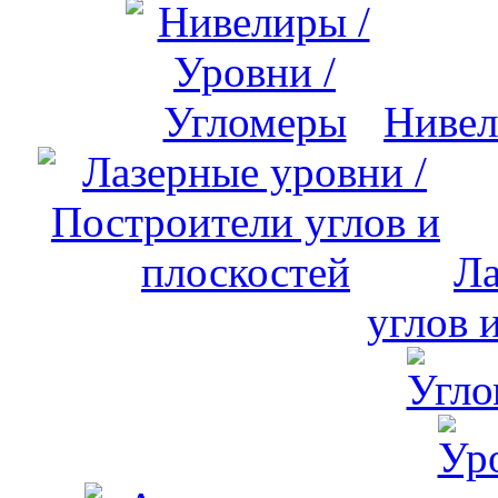
Нивел
Ла
углов 