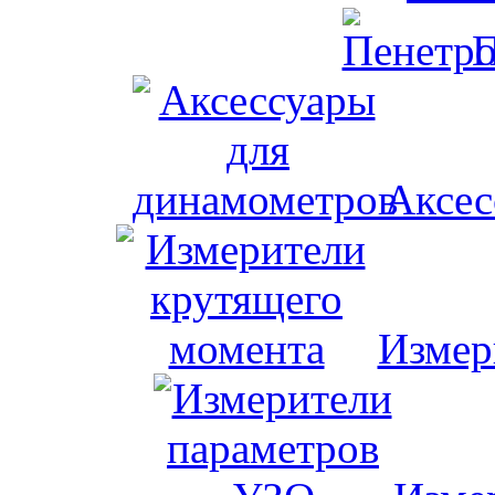
П
Аксес
Измер