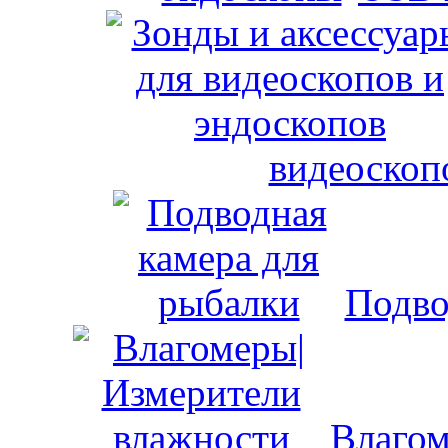
видеоскоп
Подво
Влагом