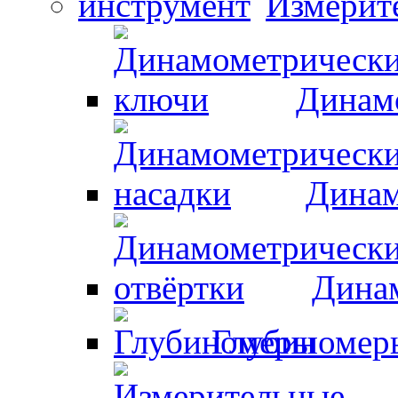
Измерит
Динам
Динам
Динам
Глубиномер