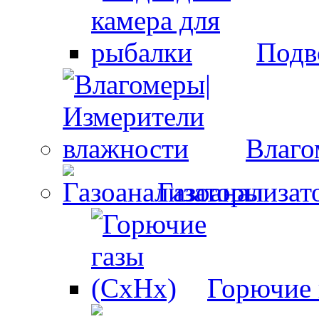
Подв
Влаго
Газоанализат
Горючие 