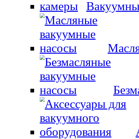
Вакуумны
Масля
Безм