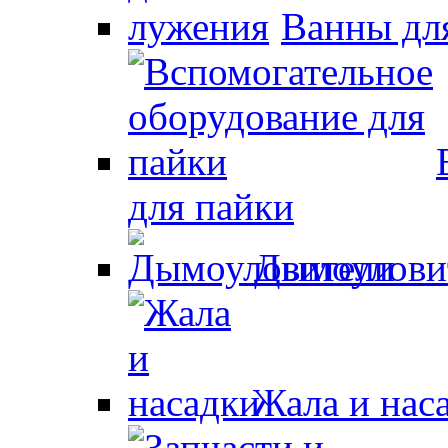
Ванны дл
для пайки
Дымоулови
Жала и нас