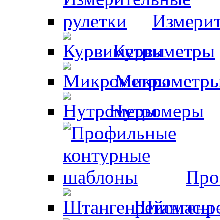
Измерит
Курвиметры
Микрометр
Нутромеры
Про
Штангенр