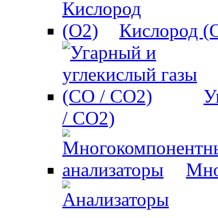
Кислород (
У
/ CO2)
Мно