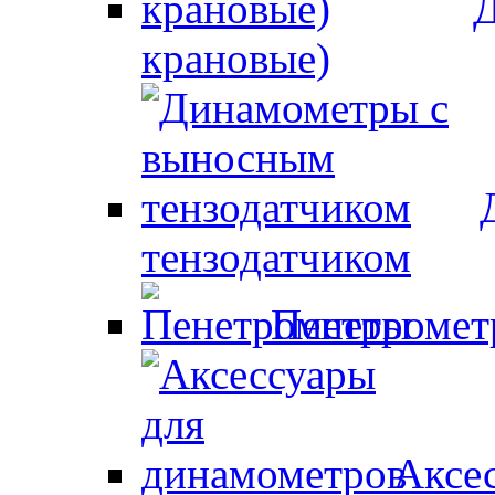
Д
крановые)
тензодатчиком
Пенетроме
Аксе