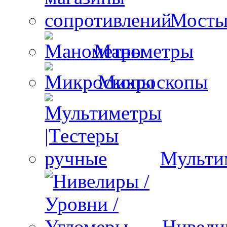
Мосты
Манометры
Микроскопы
Мульти
Нивели