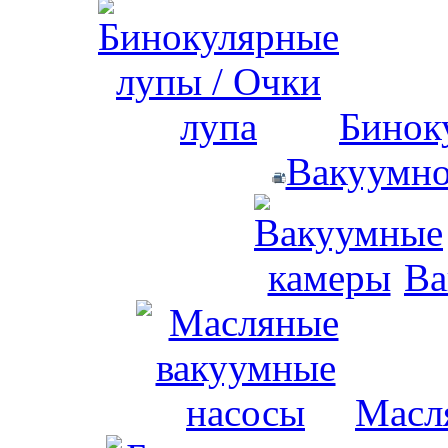
Бинок
Вакуумно
Ва
Масл