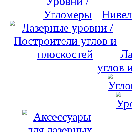
Нивел
Ла
углов 