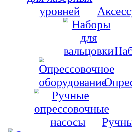
Аксесс
Наб
Опрес
Ручны