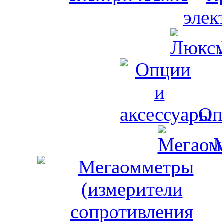
элек
Оп