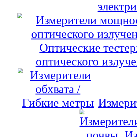
электри
оптического излуче
Измери
Из