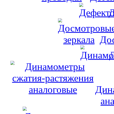
Д
До
Дин
ан