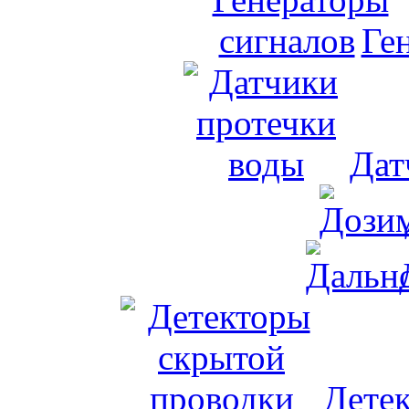
Ге
Дат
Дете