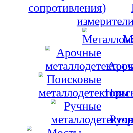
измерители
М
Ароч
Поис
Ручн