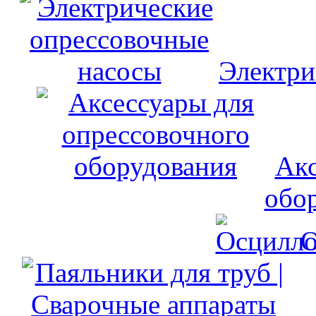
Электри
Акс
обо
О