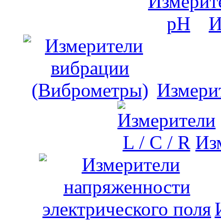
И
Измери
Изм