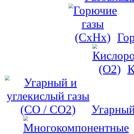
Го
К
Угарный