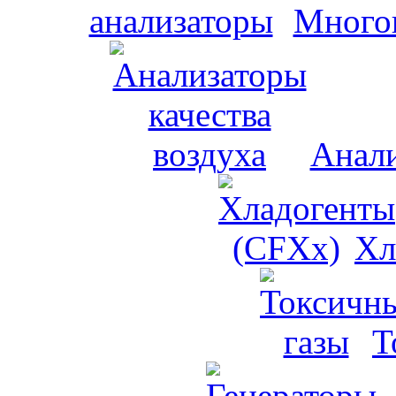
Много
Анали
Хл
Т