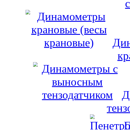
Дин
кр
Д
тенз
П