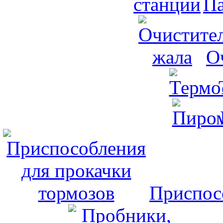
Па
О
Приспос