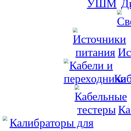
Д
Ис
Каб
Ка