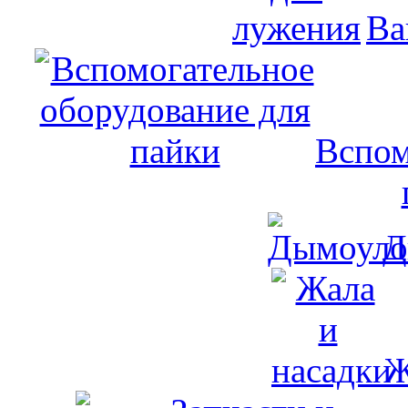
Ва
Вспом
Д
Ж