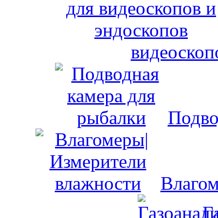
видеоскоп
Подво
Влагом
Г