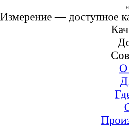
Н
Измерение — доступное 
Кач
Д
Сов
О
Д
Гд
Прои