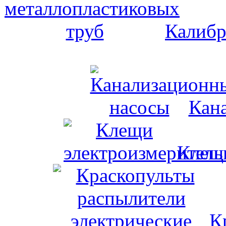
Калибр
Кан
Клещи
К