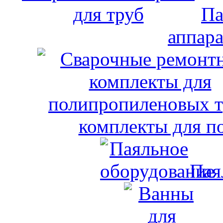
Па
аппара
комплекты для п
Пая