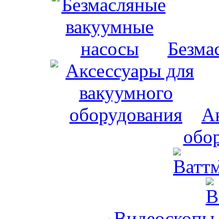
Безма
А
обо
Видеоскопы,