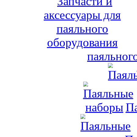
паяльног
П