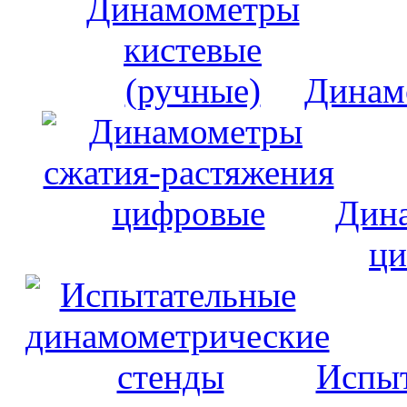
Динам
Дина
ци
Испыт