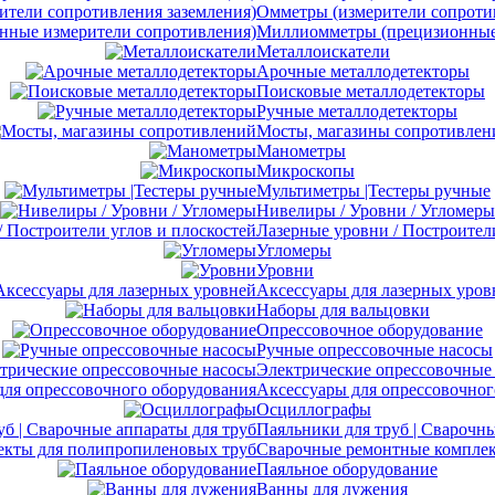
Омметры (измерители сопротив
Миллиомметры (прецизионные 
Металлоискатели
Арочные металлодетекторы
Поисковые металлодетекторы
Ручные металлодетекторы
Мосты, магазины сопротивлен
Манометры
Микроскопы
Мультиметры |Тестеры ручные
Нивелиры / Уровни / Угломеры
Лазерные уровни / Построител
Угломеры
Уровни
Аксессуары для лазерных уров
Наборы для вальцовки
Опрессовочное оборудование
Ручные опрессовочные насосы
Электрические опрессовочные
Аксессуары для опрессовочног
Осциллографы
Паяльники для труб | Сварочны
Сварочные ремонтные комплек
Паяльное оборудование
Ванны для лужения