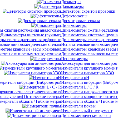
Дозиметры
Дальномеры
Детекторы скрытой проводки
Дефектоскопы
Досмотровые зеркала
Динамометры
Динамометры сжатия-растяжен
Динамометры кистевые (ручны
Динамометры сжатия-растяже
Испытательные динамометриче
Динамометры крановые (весы 
Динамометры с выносным тен
Пенетрометры
Аксессуары для динамометров
Измерители крутящего момент
Измерители параметров УЗО
Измерители pH
Измерители вибрации (Вибром
Измерители L / C / R
Измерители напряженности эл
Измерители мощности оптическ
Измерители обхвата / Гибкие 
Измерители почвы
Измерительный инструмент
Динамометрические ключи