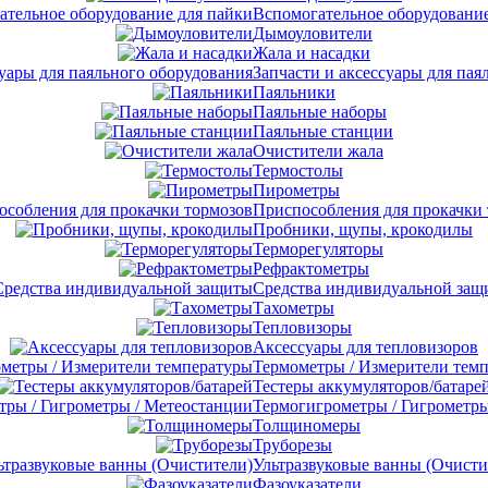
Вспомогательное оборудование
Дымоуловители
Жала и насадки
Запчасти и аксессуары для пая
Паяльники
Паяльные наборы
Паяльные станции
Очистители жала
Термостолы
Пирометры
Приспособления для прокачки
Пробники, щупы, крокодилы
Терморегуляторы
Рефрактометры
Средства индивидуальной защ
Тахометры
Тепловизоры
Аксессуары для тепловизоров
Термометры / Измерители тем
Тестеры аккумуляторов/батаре
Термогигрометры / Гигрометры
Толщиномеры
Труборезы
Ультразвуковые ванны (Очисти
Фазоуказатели