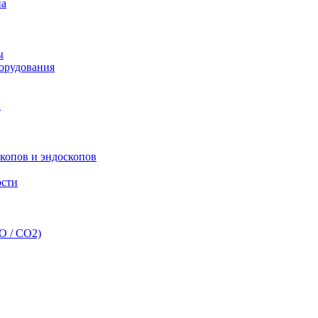
па
ы
орудования
ы
скопов и эндоскопов
ости
O / CO2)