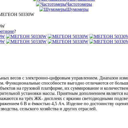
Частотомеры
Шумомеры
 МЕГЕОН 50330W
0W
регионе
?
ных весов с электронно-цифровым управлением. Диапазон изме
мм. Функциональные способности выгодно отличаются от больш
бъектов на грузовой платформе, их суммирование и количестве
варительной установки массы. Приятным дополнением является н
ражаются на трёх ЖК- дисплеях с яркими светодиодными подсве
пряжением 6 В и ёмкостью 4,5 Ач. Изделие по достоинству оцен
водства, сельского хозяйства и других отраслей.