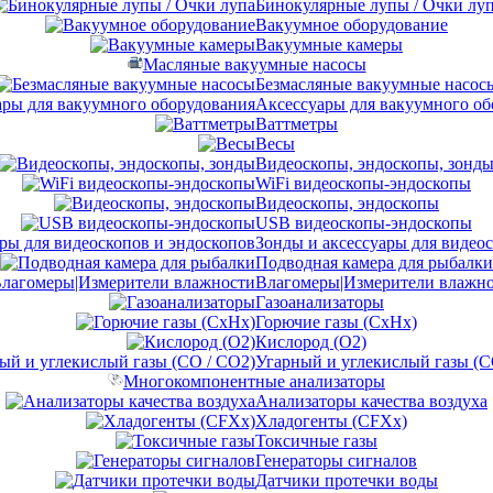
Бинокулярные лупы / Очки лу
Вакуумное оборудование
Вакуумные камеры
Масляные вакуумные насосы
Безмасляные вакуумные насос
Аксессуары для вакуумного об
Ваттметры
Весы
Видеоскопы, эндоскопы, зонд
WiFi видеоскопы-эндоскопы
Видеоскопы, эндоскопы
USB видеоскопы-эндоскопы
Зонды и аксессуары для видео
Подводная камера для рыбалки
Влагомеры|Измерители влажн
Газоанализаторы
Горючие газы (CxHx)
Кислород (O2)
Угарный и углекислый газы (C
Многокомпонентные анализаторы
Анализаторы качества воздуха
Хладогенты (CFXx)
Токсичные газы
Генераторы сигналов
Датчики протечки воды