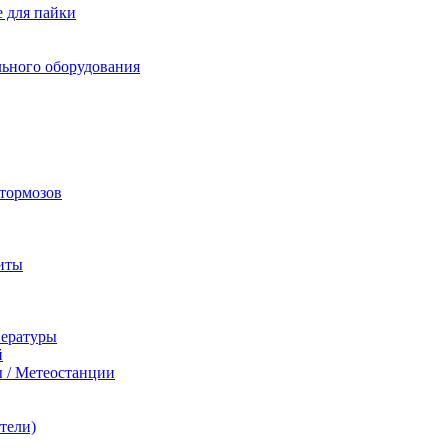
 для пайки
льного оборудования
 тормозов
иты
пературы
й
 / Метеостанции
тели)