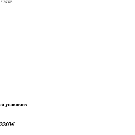
 часов
ой упаковке:
0330W