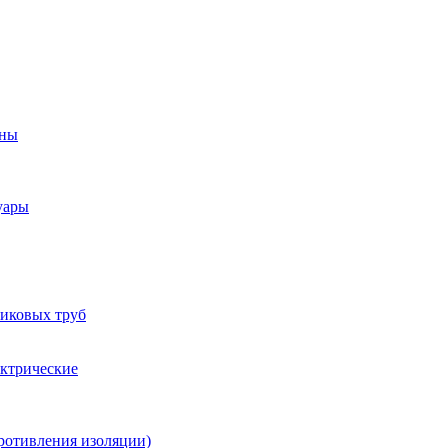
оны
уары
тиковых труб
ектрические
ротивления изоляции)