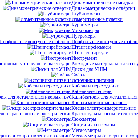
Динамометрические насадки
Динамометрические отвёртки
Глубиномеры
Измерительные рулетки
Курвиметры
Микрометры
Нутромеры
Профильные контурные шабл
Штангенрейсмасы
Штангенциркули
Инструмент
Расходные материалы и аксесс
Диски для УШМ
Свёрла
Источники питания
Кабели и переходники
Кабельные тестеры
Калибраторы для металлоплас
Канализационные насосы
Клещи электроизмерительные
Краскопульты распылители эл
Люксметры
Опции и аксессуары
Мегаомметры
Мегаомметры (измерители соп