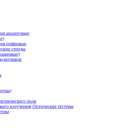
ия аналоговые
е)
ния цифровые
ские стенды
крановые)
зодатчиком
а
етры)
ектрического поля
ого излучения| Оптические тестеры
метры