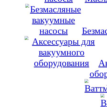
Безма
А
обо