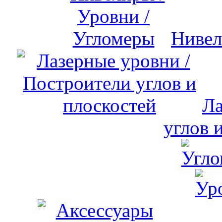
Нивел
Ла
углов 