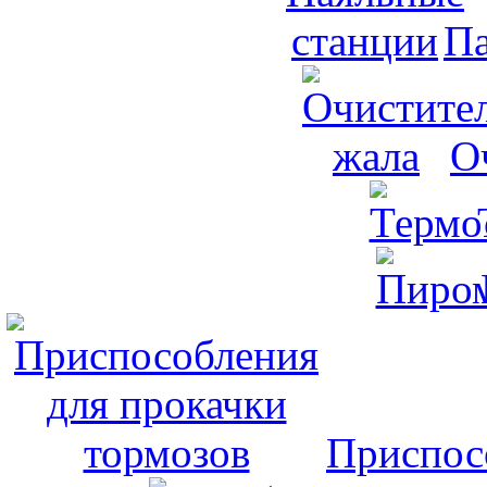
Па
О
Приспос