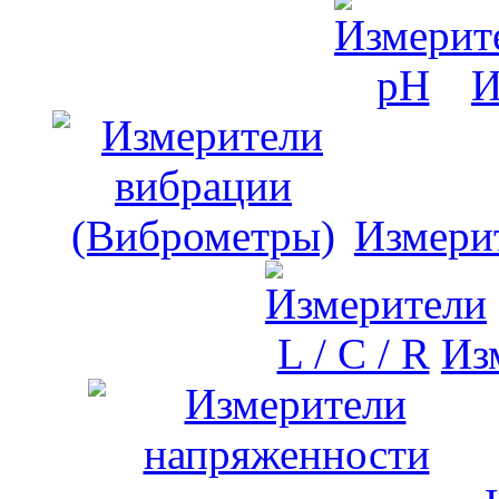
И
Измери
Изм