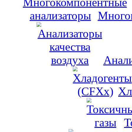
Много
Анали
Хл
Т