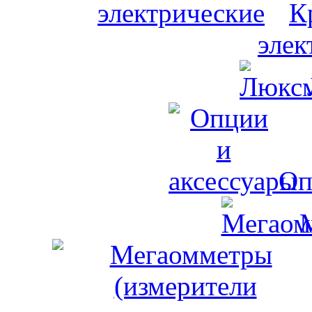
К
элек
Оп