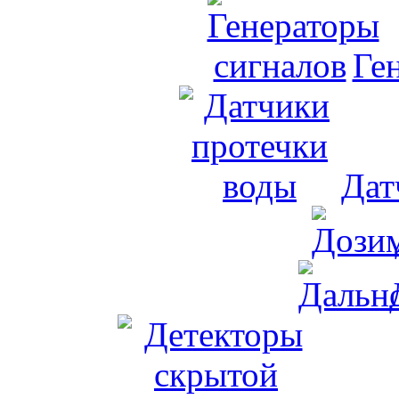
Ге
Дат