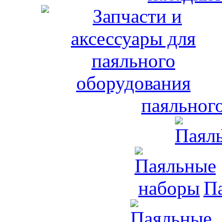
паяльног
П