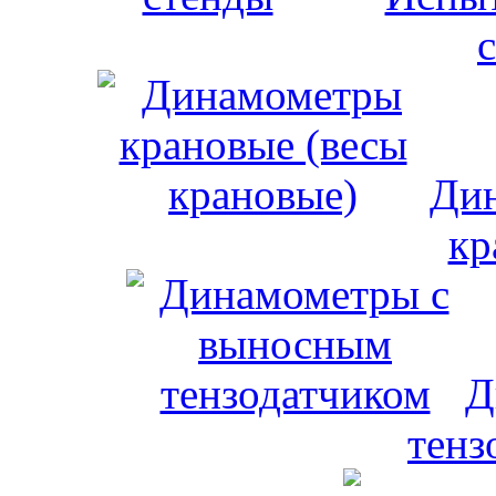
Дин
кр
Д
тенз