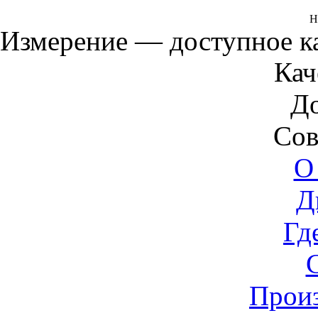
Н
Измерение — доступное 
Кач
Д
Сов
О
Д
Гд
Прои