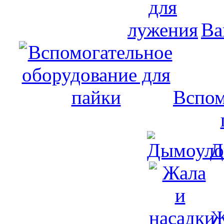
Ва
Вспом
Д
Ж