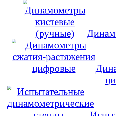
Динам
Дина
ци
Испыт