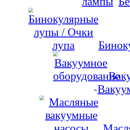
Бе
Бинок
Вак
Вакуу
Масл