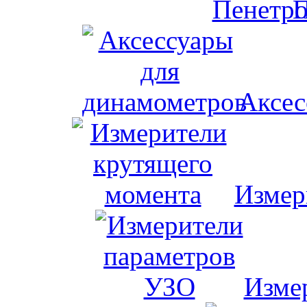
П
Аксес
Измер
Изме