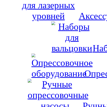
Аксесс
Наб
Опрес
Ручны