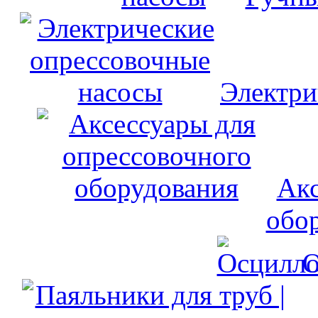
Электри
Акс
обо
О