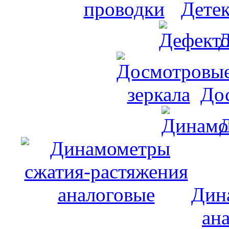
Дете
Д
До
Дин
ан