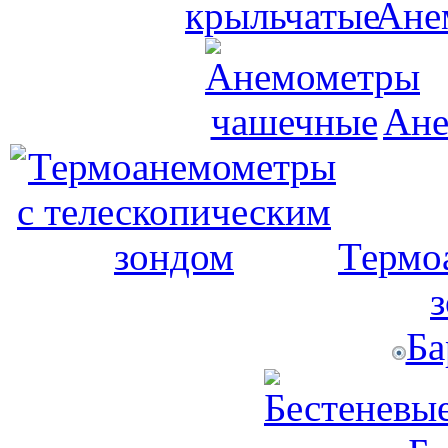
Ане
Ане
Термо
Ба