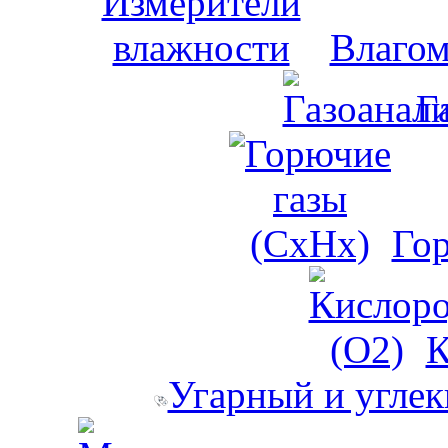
Влагом
Г
Го
К
Угарный и углек