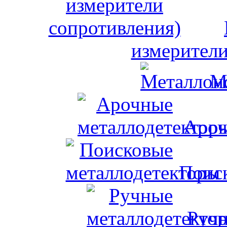
измерители
М
Ароч
Поис
Ручн