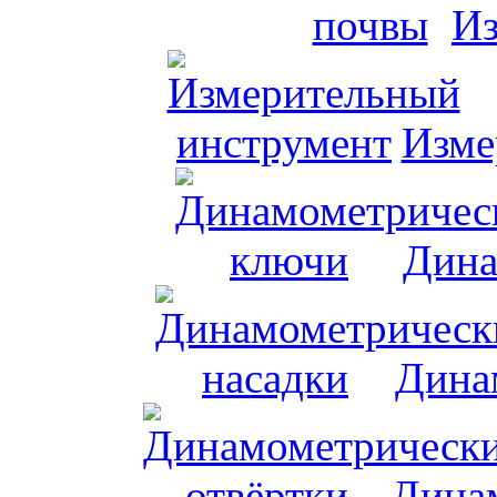
Из
Изме
Дина
Дина
Динам